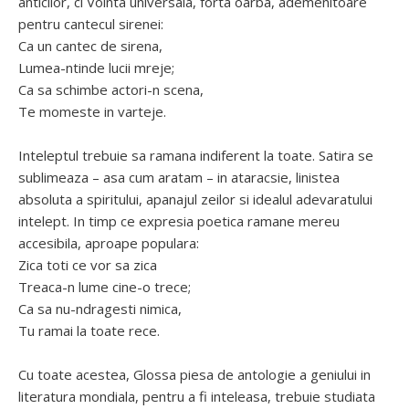
anticilor, ci Vointa universala, forta oarba, ademenitoare
pentru cantecul sirenei:
Ca un cantec de sirena,
Lumea-ntinde lucii mreje;
Ca sa schimbe actori-n scena,
Te momeste in varteje.
Inteleptul trebuie sa ramana indiferent la toate. Satira se
sublimeaza – asa cum aratam – in ataracsie, linistea
absoluta a spiritului, apanajul zeilor si idealul adevaratului
intelept. In timp ce expresia poetica ramane mereu
accesibila, aproape populara:
Zica toti ce vor sa zica
Treaca-n lume cine-o trece;
Ca sa nu-ndragesti nimica,
Tu ramai la toate rece.
Cu toate acestea, Glossa piesa de antologie a geniului in
literatura mondiala, pentru a fi inteleasa, trebuie studiata