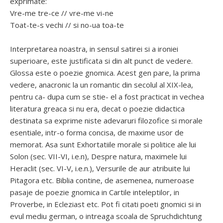
exprimate:
Vre-me tre-ce // vre-me vi-ne
Toat-te-s vechi // si no-ua toa-te
Interpretarea noastra, in sensul satirei si a ironiei
superioare, este justificata si din alt punct de vedere.
Glossa este o poezie gnomica. Acest gen pare, la prima
vedere, anacronic la un romantic din secolul al XIX-lea,
pentru ca- dupa cum se stie- el a fost practicat in vechea
literatura greaca si nu era, decat o poezie didactica
destinata sa exprime niste adevaruri filozofice si morale
esentiale, intr-o forma concisa, de maxime usor de
memorat. Asa sunt Exhortatiile morale si politice ale lui
Solon (sec. VII-VI, i.e.n), Despre natura, maximele lui
Heraclit (sec. VI-V, i.e.n.), Versurile de aur atribuite lui
Pitagora etc. Biblia contine, de asemenea, numeroase
pasaje de poezie gnomica in Cartile inteleptilor, in
Proverbe, in Ecleziast etc. Pot fi citati poeti gnomici si in
evul mediu german, o intreaga scoala de Spruchdichtung