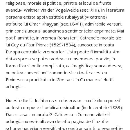
religioase, morale si politice, printre ei locul de frunte
avandu-l Walther vin der Vogelweide (sec. XIII). In literatura
persana exista apoi vestitele rubaiyyat (= catrene)
atribuite lui Omar Khayyan (sec. IX-XII), admirabile versuri,
prin conciziunea si adancimea sentimentelor exprimate. Mai
pot fi amintite, in vremea Renasterii, Catrenele morale ale
lui Guy du Faur Pibrac (1529-1584), cunoscute in toata
Europa centrala la vremea lor. Lista poate fi inmultita. Am
dat-o spre a se putea vedea ca o asemenea poezie, in
forma fixa si putin complicata, ca imagistica, seaca adesea,
nu putea conveni unui romantic. si cu toate acestea
Eminescu a practicat-o in Glossa si in Cu mane zilele ti-
adaogi… .
Nu este lipsit de interes sa observam ca cele doua poezii
au fost compuse si publicate simultan (in decembrie 1883).
Daca – asa cum arata G. Calinescu – Cu mane zilele ti-
adaogi… nu este altceva decat o pagina de filozofie
schopenhaueriana versificata, constransa intr-o geometrie