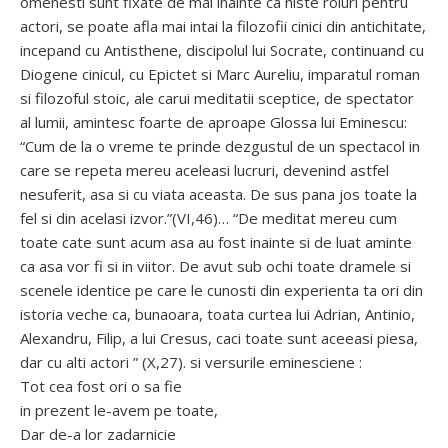
omenesti sunt fixate de mai inainte ca niste roluri pentru
actori, se poate afla mai intai la filozofii cinici din antichitate,
incepand cu Antisthene, discipolul lui Socrate, continuand cu
Diogene cinicul, cu Epictet si Marc Aureliu, imparatul roman
si filozoful stoic, ale carui meditatii sceptice, de spectator
al lumii, amintesc foarte de aproape Glossa lui Eminescu:
“Cum de la o vreme te prinde dezgustul de un spectacol in
care se repeta mereu aceleasi lucruri, devenind astfel
nesuferit, asa si cu viata aceasta. De sus pana jos toate la
fel si din acelasi izvor.”(VI,46)… “De meditat mereu cum
toate cate sunt acum asa au fost inainte si de luat aminte
ca asa vor fi si in viitor. De avut sub ochi toate dramele si
scenele identice pe care le cunosti din experienta ta ori din
istoria veche ca, bunaoara, toata curtea lui Adrian, Antinio,
Alexandru, Filip, a lui Cresus, caci toate sunt aceeasi piesa,
dar cu alti actori ” (X,27). si versurile eminesciene :
Tot cea fost ori o sa fie
in prezent le-avem pe toate,
Dar de-a lor zadarnicie