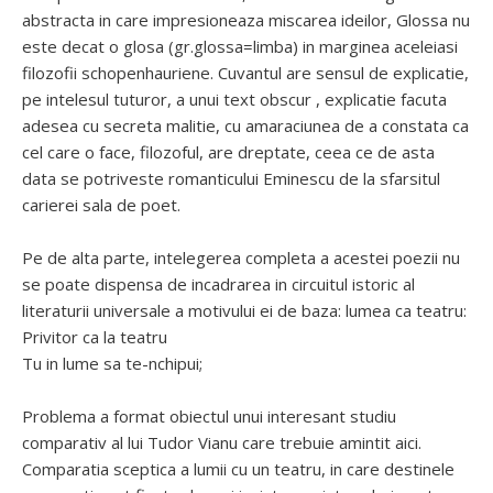
abstracta in care impresioneaza miscarea ideilor, Glossa nu
este decat o glosa (gr.glossa=limba) in marginea aceleiasi
filozofii schopenhauriene. Cuvantul are sensul de explicatie,
pe intelesul tuturor, a unui text obscur , explicatie facuta
adesea cu secreta malitie, cu amaraciunea de a constata ca
cel care o face, filozoful, are dreptate, ceea ce de asta
data se potriveste romanticului Eminescu de la sfarsitul
carierei sala de poet.
Pe de alta parte, intelegerea completa a acestei poezii nu
se poate dispensa de incadrarea in circuitul istoric al
literaturii universale a motivului ei de baza: lumea ca teatru:
Privitor ca la teatru
Tu in lume sa te-nchipui;
Problema a format obiectul unui interesant studiu
comparativ al lui Tudor Vianu care trebuie amintit aici.
Comparatia sceptica a lumii cu un teatru, in care destinele