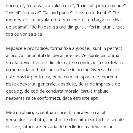
socoate”, “ce e val, ca valul trece”, “tu in colt petreci in tine”,
“miseii”, “nataraii”, “facand punte”, “cu stea in frunte”, “te
momeste”, “tu pe-alaturi te strecoara”, “nu baga nici chiar
de seama”, “de hulesc, sa taci din gura”, “feri in laturi”, “zica
toti ce vor sa zica”.
Mijloacele prozodice, forma fixa a glossei, sunt in perfect
acord cu continutul de idei al poeziei. Versurile din prima
strofa devin, fiecare din ele, cate o concluzie la strofele ce
urmeaza, iar in final sunt reluate in ordine inversa. Lucrul
este posibil pentru ca, dupa cum am spus, ele exprima
niste adevaruri generale, absolute, de unde impresia de
decalog, de cod de conduita morala, caruia trebuie
neaparat sa te conformezi, daca esti intelept.
Metri trohaici, accentuati corect, mai ales in cazul
versurilor-sentinta, constituite din unitati sintactice simple
si clare, intaresc senzatia de neclintire a adevarurilor