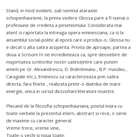
Stand, in mod evident, sub semnul ataraxiei
schopenhauriene, la prima vedere Glossa pare a fi numai o
profesiune de credinta a pesimismului. Considerata mai
atent si raportata la intreaga opera eminesciana, ca si la
ansamblul social-politic al epocii care a produs-o, Glossa nu
e decat o alta satira acoperita. Privita de aproape, partea a
doua a Scrisorii III ne incredinteaza ca, spre deosebire de
majoritatea scriitorilor nostri satirici(intre care putem
aminti pe Gr. Alexandrescu, D. Bolintineanu , B.P. Hasdeu ,
Caragiale etc.), Eminescu sa caracterizeaza prin satira
directa, fara finete , realizata printr-o diatriba de mare
energie, unica in cursul dezvoltarii literaturii noastre.
Plecand de la filozofia schopenhauriana, poetul insira cu
toate verbele la prezentul etern, abstract si rece, o serie
de maxime cu caracter general:
Vreme trece, vreme vine,
Toate-s vechi si noua toate;