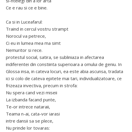
si-ntelegi din a lor arta
Ce e rau si ce e bine.
Ca si in Luceafarul:
Traind in cercul vostru strampt
Norocul va petrece,
Ci eu in lumea mea ma simt
Nemuritor si rece.
protestul social, satira, se subliniaza in afectarea
indiferentei din constiinta superioara a omului de geniu. In
Glossa insa, in cateva locuri, ea este abia ascunsa, tradata
ici si colo de cateva epitete mai tari, individualizatoare, ce
frizeaza invectiva, precum in strofa:
Nu spera cand vezi miseii
La izbanda facand punte,
Te-or intrece nataraii,
Teama n-ai, cata-vor iarasi
intre dansii sa se plece,
Nu prinde lor tovaras: