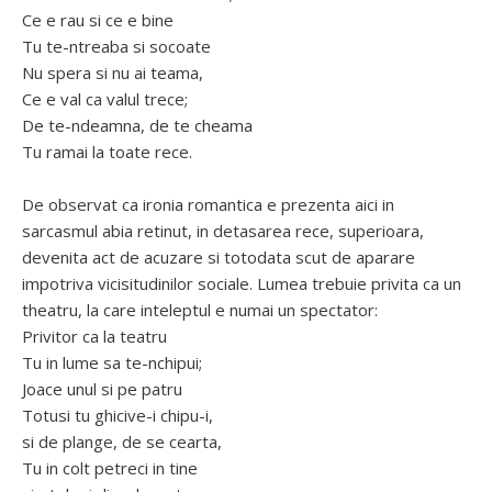
Ce e rau si ce e bine
Tu te-ntreaba si socoate
Nu spera si nu ai teama,
Ce e val ca valul trece;
De te-ndeamna, de te cheama
Tu ramai la toate rece.
De observat ca ironia romantica e prezenta aici in
sarcasmul abia retinut, in detasarea rece, superioara,
devenita act de acuzare si totodata scut de aparare
impotriva vicisitudinilor sociale. Lumea trebuie privita ca un
theatru, la care inteleptul e numai un spectator:
Privitor ca la teatru
Tu in lume sa te-nchipui;
Joace unul si pe patru
Totusi tu ghicive-i chipu-i,
si de plange, de se cearta,
Tu in colt petreci in tine