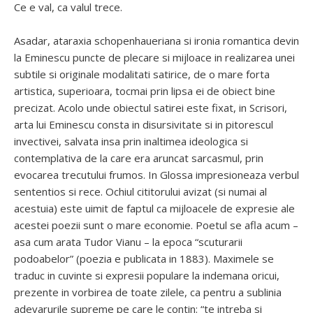
Ce e val, ca valul trece.
Asadar, ataraxia schopenhaueriana si ironia romantica devin
la Eminescu puncte de plecare si mijloace in realizarea unei
subtile si originale modalitati satirice, de o mare forta
artistica, superioara, tocmai prin lipsa ei de obiect bine
precizat. Acolo unde obiectul satirei este fixat, in Scrisori,
arta lui Eminescu consta in disursivitate si in pitorescul
invectivei, salvata insa prin inaltimea ideologica si
contemplativa de la care era aruncat sarcasmul, prin
evocarea trecutului frumos. In Glossa impresioneaza verbul
sententios si rece. Ochiul cititorului avizat (si numai al
acestuia) este uimit de faptul ca mijloacele de expresie ale
acestei poezii sunt o mare economie. Poetul se afla acum –
asa cum arata Tudor Vianu – la epoca “scuturarii
podoabelor” (poezia e publicata in 1883). Maximele se
traduc in cuvinte si expresii populare la indemana oricui,
prezente in vorbirea de toate zilele, ca pentru a sublinia
adevarurile supreme pe care le contin: “te intreba si