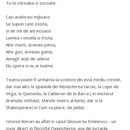
Tu te-ntreaba si socoate.
Caci acelorasi mijloace
Se supun cate exista,
si de mii de ani incoace
Lumea-i vesela si trista;
Alte masti, aceeasi piesa,
Alte guri, aceeasi gama,
Amagit atat de-adese
Nu spera si nu ai teama.
Teama poate fi urmarita la scriitorii din evul mediu crestin,
dar mai ales la spaniolii din Renasterea tarzie, la Lope de
Vega, la Quevedo, la Calderon de la Barca ( in misterul
dramatic intitulat, Marele teatru al lumii), dar si la
Shakespeare( in Cum va place, de pilda).
Istoricii literari au aflat in cazul Glossei lui Eminescu – un
izvor direct in filozoful Oxenstierna; una din lucrarile