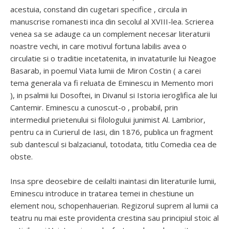
acestuia, constand din cugetari specifice , circula in
manuscrise romanesti inca din secolul al XVIII-lea. Scrierea
venea sa se adauge ca un complement necesar literaturii
noastre vechi, in care motivul fortuna labilis avea o
circulatie si o traditie incetatenita, in invataturile lui Neagoe
Basarab, in poemul Viata lumii de Miron Costin ( a carei
tema generala va fi reluata de Eminescu in Memento mori
), in psalmii lui Dosoftei, in Divanul si Istoria ieroglifica ale lui
Cantemir. Eminescu a cunoscut-o , probabil, prin
intermediul prietenului si filologului junimist Al. Lambrior,
pentru ca in Curierul de Iasi, din 1876, publica un fragment
sub dantescul si balzacianul, totodata, titlu Comedia cea de
obste.
Insa spre deosebire de ceilalti inaintasi din literaturile lumii,
Eminescu introduce in tratarea temei in chestiune un
element nou, schopenhauerian. Regizorul suprem al lumii ca
teatru nu mai este providenta crestina sau principiul stoic al