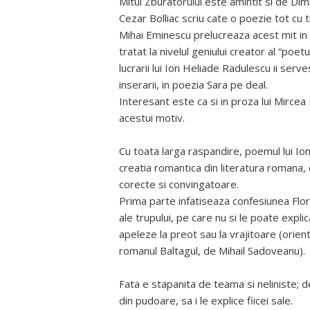
Mitul Zburatorului este amintit si de Dim
Cezar Bolliac scriu cate o poezie tot cu
Mihai Eminescu prelucreaza acest mit in 
tratat la nivelul geniului creator al “poe
lucrarii lui Ion Heliade Radulescu ii ser
inserarii, in poezia Sara pe deal.
Interesant este ca si in proza lui Mircea
acestui motiv.
Cu toata larga raspandire, poemul lui I
creatia romantica din literatura romana, 
corecte si convingatoare.
Prima parte infatiseaza confesiunea Flori
ale trupului, pe care nu si le poate expli
apeleze la preot sau la vrajitoare (orienta
romanul Baltagul, de Mihail Sadoveanu).
Fata e stapanita de teama si neliniste; 
din pudoare, sa i le explice fiicei sale.