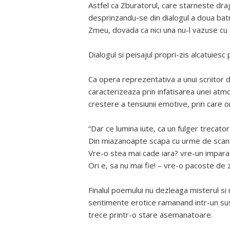
Astfel ca Zburatorul, care starneste drag
desprinzandu-se din dialogul a doua batr
Zmeu, dovada ca nici una nu-l vazuse cu
Dialogul si peisajul propri-zis alcatuiesc
Ca opera reprezentativa a unui scriitor 
caracterizeaza prin infatisarea unei atm
crestere a tensiunii emotive, prin care om
“Dar ce lumina iute, ca un fulger trecator
Din miazanoapte scapa cu urme de scan
Vre-o stea mai cade iara? vre-un impar
Ori e, sa nu mai fie! – vre-o pacoste de 
Finalul poemului nu dezleaga misterul si 
sentimente erotice ramanand intr-un sus
trece printr-o stare asemanatoare.