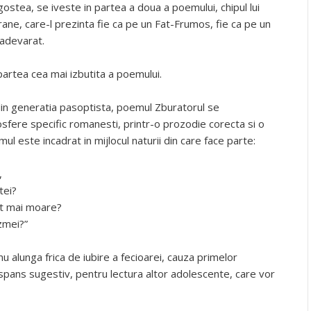
ostea, se iveste in partea a doua a poemului, chipul lui
ane, care-l prezinta fie ca pe un Fat-Frumos, fie ca pe un
 adevarat.
 partea cea mai izbutita a poemului.
din generatia pasoptista, poemul Zburatorul se
osfere specific romanesti, printr-o prozodie corecta si o
ul este incadrat in mijlocul naturii din care face parte:
,
tei?
at mai moare?
zmei?”
nu alunga frica de iubire a fecioarei, cauza primelor
pans sugestiv, pentru lectura altor adolescente, care vor