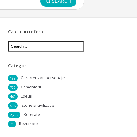
SEARCH
Cauta un referat
Categorii
Caracterizari personaje
189
Comentarii
733
Eseuri
462
Istorie si civilizatie
535
Referate
2,239
Rezumate
79