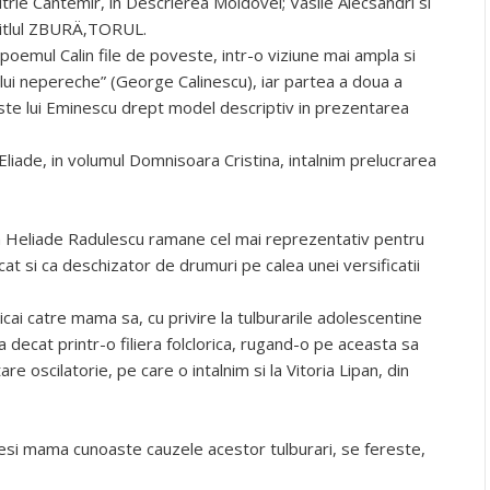
itrie Cantemir, in Descrierea Moldovei; Vasile Alecsandri si
 titlul ZBURÄ‚TORUL.
poemul Calin file de poveste, intr-o viziune mai ampla si
tului nepereche” (George Calinescu), iar partea a doua a
veste lui Eminescu drept model descriptiv in prezentarea
 Eliade, in volumul Domnisoara Cristina, intalnim prelucrarea
on Heliade Radulescu ramane cel mai reprezentativ pentru
cat si ca deschizator de drumuri pe calea unei versificatii
cai catre mama sa, cu privire la tulburarile adolescentine
ca decat printr-o filiera folclorica, rugand-o pe aceasta sa
re oscilatorie, pe care o intalnim si la Vitoria Lipan, din
desi mama cunoaste cauzele acestor tulburari, se fereste,