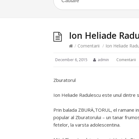
Ion Heliade Rad
/
Comentarii
/
Ion Heliade Rad
December 6, 2015
admin
Comentarii
Zburatorul
Ion Heliade Radulescu este unul dintre sc
Prin balada ZBURÄ‚TORUL, el ramane in lit
popular al Zburatorului – un tanar frumo
fetelor, la varsta adolescentina.