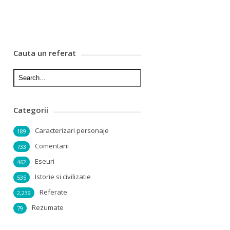
Cauta un referat
Categorii
Caracterizari personaje
189
Comentarii
733
Eseuri
462
Istorie si civilizatie
535
Referate
2,239
Rezumate
79