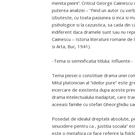
menita pieirii”. Criticul George Caiinescu
puterea analizei – “Fiind un autor cu verbu
izbuteste, cu toata pasiunea si inca si ma
psihologice si la cazuistica, sa cada din
indiferent daca dramele sunt sau nu reprez
Caiinescu – Istoria literaturii romane de
si Arta, Buc, 1941).
-Tema si semnificatia titlului. Influente.-
Tema piesei o constituie drama unei consti
Mitul platonician al “ideilor pure” este g
incercare de existenta dupa aceste princi
drama intelectualului inadaptat, care tra
aceeasi familie cu stefan Gheorghidiu 
Posedat de idealul dreptatii absolute, pe
sinucidere pentru ca , justitia sociala” e
este o metafora ce face referire la folcl