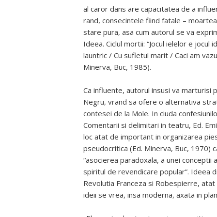
al caror dans are capacitatea de a influe
rand, consecintele fiind fatale – moartea 
stare pura, asa cum autorul se va exprima
Ideea. Ciclul mortii: “Jocul ielelor e jocul i
launtric / Cu sufletul marit / Caci am vazu
Minerva, Buc, 1985).
Ca influente, autorul insusi va marturisi
Negru, vrand sa ofere o alternativa strat
contesei de la Mole. In ciuda confesiunilo
Comentarii si delimitari in teatru, Ed. E
loc atat de important in organizarea piesei
pseudocritica (Ed. Minerva, Buc, 1970) 
“asocierea paradoxala, a unei conceptii 
spiritul de revendicare popular”. Ideea dr
Revolutia Franceza si Robespierre, atat i
ideii se vrea, insa moderna, axata in planul