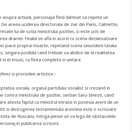
te asupra actiunii, personajul fiind damnat sa repete un
e. De aceea uciderea directorului de ziar din Paris, Calmette,
sate lui de sotia ministrului justitiei, si este ucis de
area dramei. Finalul se afla in acord cu scena declansatoare
 isi joace propria moarte, repetand scena sinuciderii tatalui
s, singura posibila cand trebuie sa abdice de la realitatea
in el insusi, ca fiinta completa si unitara.
hnici si procedee artistice.-
tatea sociala, organul partidului socialist si crezand in
contra ministrului de justitie, serban Saru-Sinesti, cand
re atesta faptul ca ministrul intrase in posesia averii de un
nitti si distrugerea testamentului acesteia este o scrisoare
gostita de Ruscanu. Intriga piesei se va lega de obstacolele
ersonaj in publicarea scrisorii.