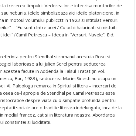
nta trecerea timpului. Vederea lor e interzisa muritorilor de
sau nebunia. Ielele simbolizeaza aici ideile platoniciene, in
 in motoul volumului publicctt in 1923 si intitulat Versuri.
deilor” – “Eu sunt dintre acei / Cu ochii halucinati si mistuiti
t idei.” (Camil Petrescu – Ideea in “Versuri. Nuvele”, Eid.
 preferinta pentru Stendhal si romanul acestuia Rosu si
egiei laborioase a lui Julien Sorel pentru seducerea
r acestea facute in Addenda la Falsul Tratat (in vol.
minescu, Buc, 1983), seducerea Mariei Sinesti nu ocupa un
. Al. Paleologu remarca in Spiritul si litera – incercari de
ca ceea ce-l apropie de Stendhal pe Camil Petrescu este
aristocratice despre viata cu o simpatie profunda pentru
eptatii sociale are o traditie literara indelungata, inca de la
n mediul francez, cat si in literatura noastra. Abordarea
 constiintei si luciditatii.