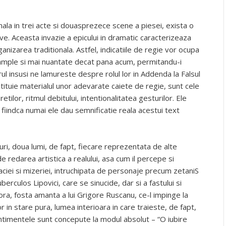
nala in trei acte si douasprezece scene a piesei, exista o
ve. Aceasta invazie a epicului in dramatic caracterizeaza
nizarea traditionala. Astfel, indicatiile de regie vor ocupa
i ample si mai nuantate decat pana acum, permitandu-i
orul insusi ne lamureste despre rolul lor in Addenda la Falsul
nstituie materialul unor adevarate caiete de regie, sunt cele
tilor, ritmul debitului, intentionalitatea gesturilor. Ele
fiindca numai ele dau semnificatie reala acestui text
ri, doua lumi, de fapt, fiecare reprezentata de alte
 redarea artistica a realului, asa cum il percepe si
aciei si mizeriei, intruchipata de personaje precum zetaniS
rculos Lipovici, care se sinucide, dar si a fastului si
Nora, fosta amanta a lui Grigore Ruscanu, ce-l impinge la
or in stare pura, lumea interioara in care traieste, de fapt,
 sentimentele sunt concepute la modul absolut – “O iubire