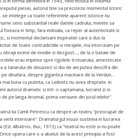
 si in forma definitiva in 1945, fiind inclusa in volumul
nceputul piesei, autorul tine sa precizeze momentul istoric
“…se intelege ca toate referintele aparent istorice nu
nume sens substantial reale datele cadrului, menite sa
xeaza in timp, fara indoiala, ca reper al autenticitatii si
stic, si momentul declansarii inspiratiei care a dus la
citat de toate contradictiile si mirajele, ma intorceam pe
 obrajii incinsi de invidie si dezgust…, de la o bataie de
corolele erau impinse spre rigolele trotuarului, amestecate
ra a tanarului de douazeci si doi de ani putea descifra din
iute pe dinafara, despre gigantica macinare de la Verdun…
 mai buna cu putinta, ca Leibnitz nu avea dreptate. in
i autorul dramatic si intr-o saptamana, lucrand zi si
de pe langa Arsenal, prima versiune din Jocul ielelor”.
trul lui Camil Petrescu ca despre un teatru “preocupat de
 vietii interioare”. Dramaturgul insusi sustinea in lucrarea
i (Ed. Albatros, Buc, 1972) ca “teatrul nu este si nu poate
Orice opera care s-a abatut de la acest principiu a fost