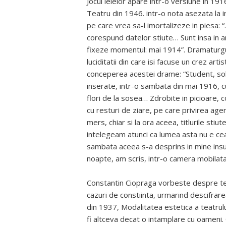
Jocul ielelor apare intr-o versiune in 1916
Teatru din 1946. intr-o nota asezata la i
pe care vrea sa-l imortalizeze in piesa: 
corespund datelor stiute… Sunt insa in a
fixeze momentul: mai 1914”. Dramaturgul fi
luciditatii din care isi facuse un crez arti
conceperea acestei drame: “Student, soli
inserate, intr-o sambata din mai 1916, cu
flori de la sosea… Zdrobite in picioare, 
cu resturi de ziare, pe care privirea age
mers, chiar si la ora aceea, titlurile st
intelegeam atunci ca lumea asta nu e cea
sambata aceea s-a desprins in mine insum
noapte, am scris, intr-o camera mobilata 
Constantin Ciopraga vorbeste despre tea
cazuri de constiinta, urmarind descifrarea
din 1937, Modalitatea estetica a teatrulu
fi altceva decat o intamplare cu oameni. 