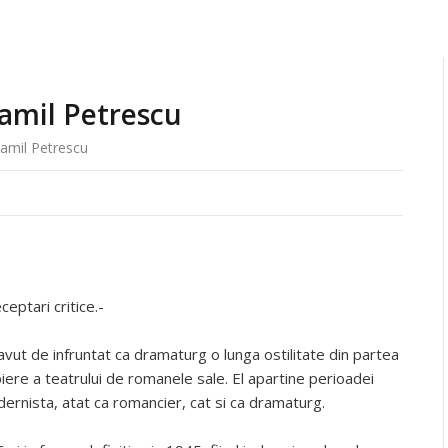
Camil Petrescu
Camil Petrescu
ceptari critice.-
ut de infruntat ca dramaturg o lunga ostilitate din partea
piere a teatrului de romanele sale. El apartine perioadei
odernista, atat ca romancier, cat si ca dramaturg.