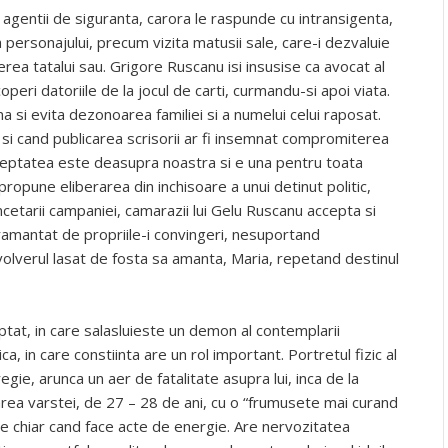
gentii de siguranta, carora le raspunde cu intransigenta,
personajului, precum vizita matusii sale, care-i dezvaluie
erea tatalui sau. Grigore Ruscanu isi insusise ca avocat al
operi datoriile de la jocul de carti, curmandu-si apoi viata.
 si evita dezonoarea familiei si a numelui celui raposat.
r si cand publicarea scrisorii ar fi insemnat compromiterea
Dreptatea este deasupra noastra si e una pentru toata
propune eliberarea din inchisoare a unui detinut politic,
cetarii campaniei, camarazii lui Gelu Ruscanu accepta si
Framantat de propriile-i convingeri, nesuportand
olverul lasat de fosta sa amanta, Maria, repetand destinul
aptat, in care salasluieste un demon al contemplarii
ica, in care constiinta are un rol important. Portretul fizic al
regie, arunca un aer de fatalitate asupra lui, inca de la
area varstei, de 27 – 28 de ani, cu o “frumusete mai curand
ire chiar cand face acte de energie. Are nervozitatea