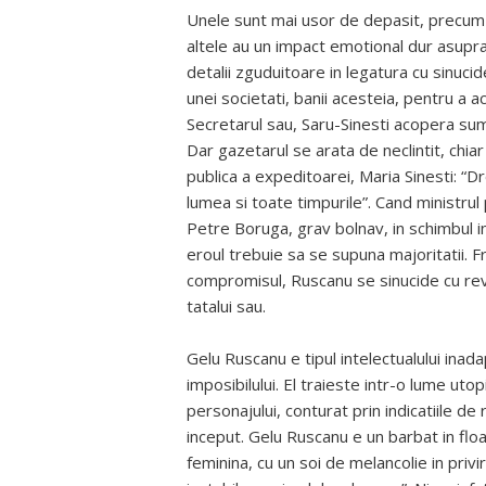
Unele sunt mai usor de depasit, precum a
altele au un impact emotional dur asupra 
detalii zguduitoare in legatura cu sinucid
unei societati, banii acesteia, pentru a ac
Secretarul sau, Saru-Sinesti acopera suma
Dar gazetarul se arata de neclintit, chia
publica a expeditoarei, Maria Sinesti: “
lumea si toate timpurile”. Cand ministrul 
Petre Boruga, grav bolnav, in schimbul in
eroul trebuie sa se supuna majoritatii. 
compromisul, Ruscanu se sinucide cu rev
tatalui sau.
Gelu Ruscanu e tipul intelectualului inad
imposibilului. El traieste intr-o lume utop
personajului, conturat prin indicatiile de 
inceput. Gelu Ruscanu e un barbat in flo
feminina, cu un soi de melancolie in priv