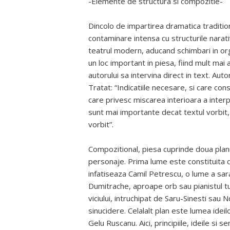
-Elemente de structura si compozitie-
Dincolo de impartirea dramatica traditio
contaminare intensa cu structurile narati
teatrul modern, aducand schimbari in orga
un loc important in piesa, fiind mult ma
autorului sa intervina direct in text. Aut
Tratat: “Indicatiile necesare, si care co
care privesc miscarea interioara a interpre
sunt mai importante decat textul vorbit, 
vorbit”.
Compozitional, piesa cuprinde doua planu
personaje. Prima lume este constituita de
infatiseaza Camil Petrescu, o lume a sar
Dumitrache, aproape orb sau pianistul tube
viciului, intruchipat de Saru-Sinesti sau 
sinucidere. Celalalt plan este lumea ideil
Gelu Ruscanu. Aici, principiile, ideile si