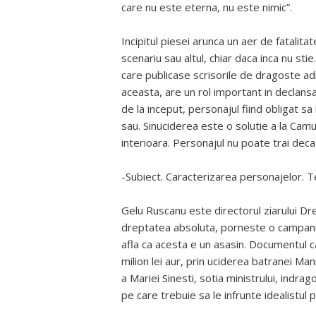
care nu este eterna, nu este nimic”.
Incipitul piesei arunca un aer de fatalita
scenariu sau altul, chiar daca inca nu sti
care publicase scrisorile de dragoste adre
aceasta, are un rol important in declans
de la inceput, personajul fiind obligat sa
sau. Sinuciderea este o solutie a la Camu
interioara. Personajul nu poate trai decat 
-Subiect. Caracterizarea personajelor. Te
Gelu Ruscanu este directorul ziarului Drep
dreptatea absoluta, porneste o campanie 
afla ca acesta e un asasin. Documentul ca
milion lei aur, prin uciderea batranei Ma
a Mariei Sinesti, sotia ministrului, indra
pe care trebuie sa le infrunte idealistul p