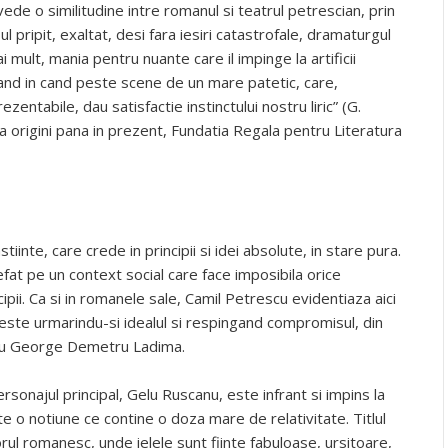
 vede o similitudine intre romanul si teatrul petrescian, prin
l pripit, exaltat, desi fara iesiri catastrofale, dramaturgul
i mult, mania pentru nuante care il impinge la artificii
 cand in cand peste scene de un mare patetic, care,
entabile, dau satisfactie instinctului nostru liric” (G.
 la origini pana in prezent, Fundatia Regala pentru Literatura
inte, care crede in principii si idei absolute, in stare pura.
refat pe un context social care face imposibila orice
pii. Ca si in romanele sale, Camil Petrescu evidentiaza aici
ieste urmarindu-si idealul si respingand compromisul, din
sau George Demetru Ladima.
rsonajul principal, Gelu Ruscanu, este infrant si impins la
ste o notiune ce contine o doza mare de relativitate. Titlul
orul romanesc, unde ielele sunt fiinte fabuloase, ursitoare,