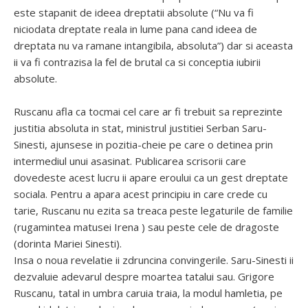
este stapanit de ideea dreptatii absolute (“Nu va fi
niciodata dreptate reala in lume pana cand ideea de
dreptata nu va ramane intangibila, absoluta”) dar si aceasta
ii va fi contrazisa la fel de brutal ca si conceptia iubirii
absolute.
Ruscanu afla ca tocmai cel care ar fi trebuit sa reprezinte
justitia absoluta in stat, ministrul justitiei Serban Saru-
Sinesti, ajunsese in pozitia-cheie pe care o detinea prin
intermediul unui asasinat. Publicarea scrisorii care
dovedeste acest lucru ii apare eroului ca un gest dreptate
sociala. Pentru a apara acest principiu in care crede cu
tarie, Ruscanu nu ezita sa treaca peste legaturile de familie
(rugamintea matusei Irena ) sau peste cele de dragoste
(dorinta Mariei Sinesti).
Insa o noua revelatie ii zdruncina convingerile. Saru-Sinesti ii
dezvaluie adevarul despre moartea tatalui sau. Grigore
Ruscanu, tatal in umbra caruia traia, la modul hamletia, pe