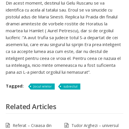
Din acest moment, destinul lui Gelu Ruscanu se va
identifica cu acela al tatalui sau. Eroul se va sinucide cu
pistolul adus de Maria Sinesti. Replica lui Praida din finalul
dramei aminteste de vorbele rostite de Horatius la
moartea lui Hamlet ( Aurel Petrescu), dar si de orgoliul
luciferic :”A avut trufia sa judece totul S-a departat de cei
asemeni lui, care erau singurul lui sprijin Era prea inteligent
ca sa accepte lumea asa cum este, dar nu destul de
inteligent pentru ceea ce vroia el. Pentru ceea ce nazuia el
sa inteleaga, nicio minte omeneasca nu a fost suficienta
pana azi L-a pierdut orgoliul lui nemasurat”.
Tagged:
Jocul ielelor
subiectul
Related Articles
Referat – Craiasa din
Tudor Arghezi – universul