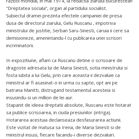
razboi mondial, in mai 1914, la redactia ziarului bucurestean
“Dreptatea sociala”, organ al partidului socialist.
Subiectul dramei prezinta efectele campaniei de presa
dusa de directorul ziarului, Gelu Ruscanu , impotriva
ministrului de justitie, Serban Saru-Sinesti, caruia ii cere sa
demisioneze, amenintandu-l cu publicarea unei scrisori
incriminatorii.
In expozitiune, aflam ca Ruscanu detine o scrisoare de
dragoste adresata lui de Maria Sinesti, sotia ministrului si
fosta iubita a lui Gelu, prin care aceasta ii dezvaluie ca
ministrul ar fi asasinat-o in urma cu sapte, opt ani pe
batrana Manitti, distrugand testamentul acesteia si
insusindu-si un million de lei aur.
Stapanit de ideea dreptatii absolute, Ruscanu este hotarat
sa publice scrisoarea, in ciuda presiunilor (intriga).
Hotararea acestuia declanseaza desfasurarea actiunii.
Este vizitat de matusa sa Irena, de Maria Sinesti si de
ministrul insusi, fiecare facandu-i diverse dezvaluiri.