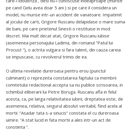
care-l idolatriza , desi nu-l cunoscuse indeaproape (murise
pe cand Gelu avea doar 5 ani ) si pe care il considera un
model, nu murise intr-un accident de vanatoare. Impatimit
al jocului de carti, Grigore Ruscanu delapidase o mare suma
de bani, pe care prietenul Sinesti o restituise in mod
discret. Mai mult decat atat, Grigore Ruscanu iubise
(asemenea personajului Ladima, din romanul “Patul lui
Procust “), o actrita vulgara si fara talent, din cauza careia
se impuscase, cu revolverul trimis de ea.
O ultima revelatie dureroasa pentru erou (punctul
culminant) o reprezinta constatarea faptului ca membrii
comitetului redactional accepta sa nu publice scrisoarea, in
schimbul eliberarii lui Petre Boruga. Ruscanu afla in felul
acesta, ca, pe langa relativitatea iubirii, dreptatea este, de
asemenea, relativa, singurul absolut veritabil, fiind acela al
mortii :”Asadar tata s-a sinucis” constata el cu dureroasa
uimire. “A stat lucid in fata mortii a ales intr-un act de
constiinta “.