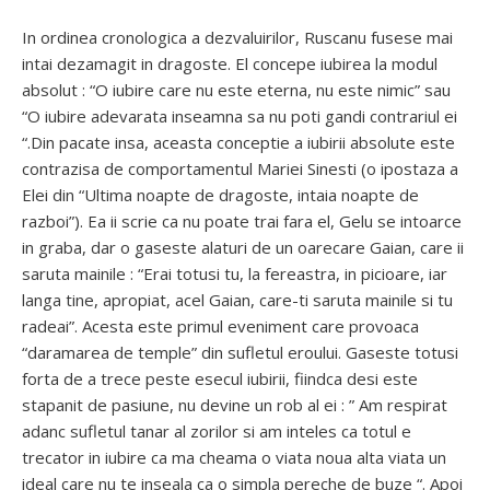
In ordinea cronologica a dezvaluirilor, Ruscanu fusese mai
intai dezamagit in dragoste. El concepe iubirea la modul
absolut : “O iubire care nu este eterna, nu este nimic” sau
“O iubire adevarata inseamna sa nu poti gandi contrariul ei
“.Din pacate insa, aceasta conceptie a iubirii absolute este
contrazisa de comportamentul Mariei Sinesti (o ipostaza a
Elei din “Ultima noapte de dragoste, intaia noapte de
razboi”). Ea ii scrie ca nu poate trai fara el, Gelu se intoarce
in graba, dar o gaseste alaturi de un oarecare Gaian, care ii
saruta mainile : “Erai totusi tu, la fereastra, in picioare, iar
langa tine, apropiat, acel Gaian, care-ti saruta mainile si tu
radeai”. Acesta este primul eveniment care provoaca
“daramarea de temple” din sufletul eroului. Gaseste totusi
forta de a trece peste esecul iubirii, fiindca desi este
stapanit de pasiune, nu devine un rob al ei : ” Am respirat
adanc sufletul tanar al zorilor si am inteles ca totul e
trecator in iubire ca ma cheama o viata noua alta viata un
ideal care nu te inseala ca o simpla pereche de buze “. Apoi