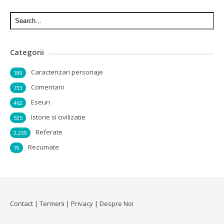
Categorii
Caracterizari personaje
189
Comentarii
733
Eseuri
462
Istorie si civilizatie
535
Referate
2,239
Rezumate
79
Contact
|
Termeni
|
Privacy
|
Despre Noi