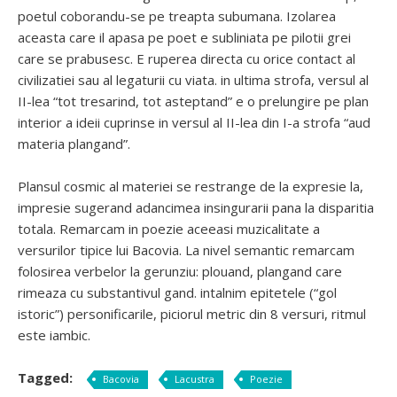
poetul coborandu-se pe treapta subumana. Izolarea
aceasta care il apasa pe poet e subliniata pe pilotii grei
care se prabusesc. E ruperea directa cu orice contact al
civilizatiei sau al legaturii cu viata. in ultima strofa, versul al
II-lea “tot tresarind, tot asteptand” e o prelungire pe plan
interior a ideii cuprinse in versul al II-lea din I-a strofa “aud
materia plangand”.
Plansul cosmic al materiei se restrange de la expresie la,
impresie sugerand adancimea insingurarii pana la disparitia
totala. Remarcam in poezie aceeasi muzicalitate a
versurilor tipice lui Bacovia. La nivel semantic remarcam
folosirea verbelor la gerunziu: plouand, plangand care
rimeaza cu substantivul gand. intalnim epitetele (“gol
istoric”) personificarile, piciorul metric din 8 versuri, ritmul
este iambic.
Tagged:
Bacovia
Lacustra
Poezie