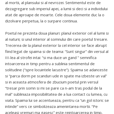
al mortii, al plansului si al nevrozei. Sentimentul este de
dezagregare sub imperiul apei, a lumii si deci si a individului
atat de aproape de moarte. Cele doua elemente duc la o
dizolvare perpetua, la o surpare continua.
Poetul ne prezinta doua planuri: planul exterior cel al lumii si
al naturii; si unul interior al somnului din care poetul tresare.
Trecerea de la planul exterior la cel interior se face abrupt
fiind legat de spaima si de teama: “Sunt singur” din versul al
III-lea al strofei intai: “si ma duce un gand ” semnifica
intoarcerea in timp pentru a sublinia sentimentul de
solitudine (“spre locuintele lacustre”). Spaima se adanceste
si “parca dorm pe scanduri ude in spate ma izbeste un val”
si in aceasta atmosfera de zbucium poetul prin versul
“tresar prin somn si mi se pare ca n-am tras podul de la
mal” subliniaza imposibilitatea de a lua contact cu lumea, cu
viata. Spaima lui se accentueaza, pentru ca “un gol istoric se
intinde” vers ce simbolizeaza amenintarea mortii. “Pe
aceleasi vremuri ma gasesc” este reintoarcerea in timp,