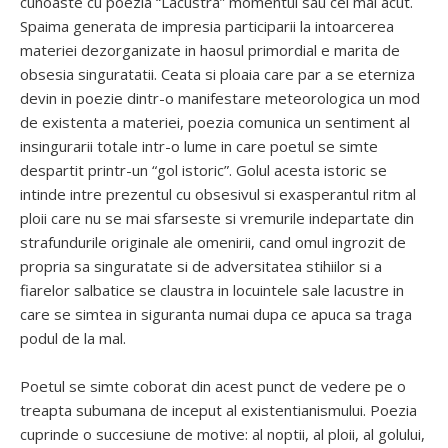
cunoaste cu poezia “Lacustra” momentul sau cel mai acut.
Spaima generata de impresia participarii la intoarcerea
materiei dezorganizate in haosul primordial e marita de
obsesia singuratatii. Ceata si ploaia care par a se eterniza
devin in poezie dintr-o manifestare meteorologica un mod
de existenta a materiei, poezia comunica un sentiment al
insingurarii totale intr-o lume in care poetul se simte
despartit printr-un “gol istoric”. Golul acesta istoric se
intinde intre prezentul cu obsesivul si exasperantul ritm al
ploii care nu se mai sfarseste si vremurile indepartate din
strafundurile originale ale omenirii, cand omul ingrozit de
propria sa singuratate si de adversitatea stihiilor si a
fiarelor salbatice se claustra in locuintele sale lacustre in
care se simtea in siguranta numai dupa ce apuca sa traga
podul de la mal.
Poetul se simte coborat din acest punct de vedere pe o
treapta subumana de inceput al existentianismului. Poezia
cuprinde o succesiune de motive: al noptii, al ploii, al golului,