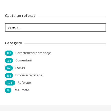
Cauta un referat
Categorii
Caracterizari personaje
189
Comentarii
733
Eseuri
462
Istorie si civilizatie
535
Referate
2,239
Rezumate
79