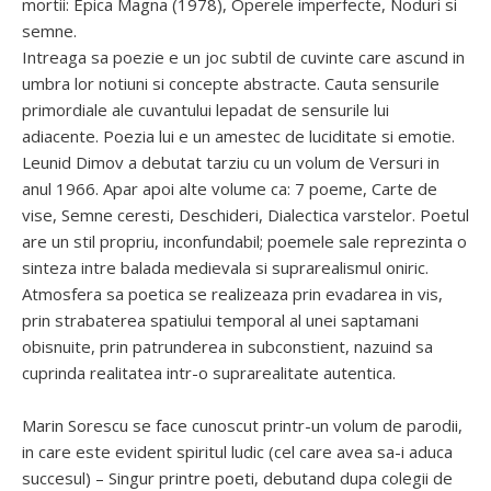
mortii: Epica Magna (1978), Operele imperfecte, Noduri si
semne.
Intreaga sa poezie e un joc subtil de cuvinte care ascund in
umbra lor notiuni si concepte abstracte. Cauta sensurile
primordiale ale cuvantului lepadat de sensurile lui
adiacente. Poezia lui e un amestec de luciditate si emotie.
Leunid Dimov a debutat tarziu cu un volum de Versuri in
anul 1966. Apar apoi alte volume ca: 7 poeme, Carte de
vise, Semne ceresti, Deschideri, Dialectica varstelor. Poetul
are un stil propriu, inconfundabil; poemele sale reprezinta o
sinteza intre balada medievala si suprarealismul oniric.
Atmosfera sa poetica se realizeaza prin evadarea in vis,
prin strabaterea spatiului temporal al unei saptamani
obisnuite, prin patrunderea in subconstient, nazuind sa
cuprinda realitatea intr-o suprarealitate autentica.
Marin Sorescu se face cunoscut printr-un volum de parodii,
in care este evident spiritul ludic (cel care avea sa-i aduca
succesul) – Singur printre poeti, debutand dupa colegii de