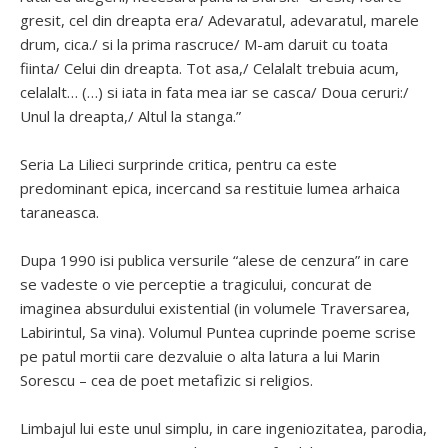
gresit, cel din dreapta era/ Adevaratul, adevaratul, marele
drum, cica./ si la prima rascruce/ M-am daruit cu toata
fiinta/ Celui din dreapta. Tot asa,/ Celalalt trebuia acum,
celalalt… (…) si iata in fata mea iar se casca/ Doua ceruri:/
Unul la dreapta,/ Altul la stanga.”
Seria La Lilieci surprinde critica, pentru ca este
predominant epica, incercand sa restituie lumea arhaica
taraneasca.
Dupa 1990 isi publica versurile “alese de cenzura” in care
se vadeste o vie perceptie a tragicului, concurat de
imaginea absurdului existential (in volumele Traversarea,
Labirintul, Sa vina). Volumul Puntea cuprinde poeme scrise
pe patul mortii care dezvaluie o alta latura a lui Marin
Sorescu – cea de poet metafizic si religios.
Limbajul lui este unul simplu, in care ingeniozitatea, parodia,