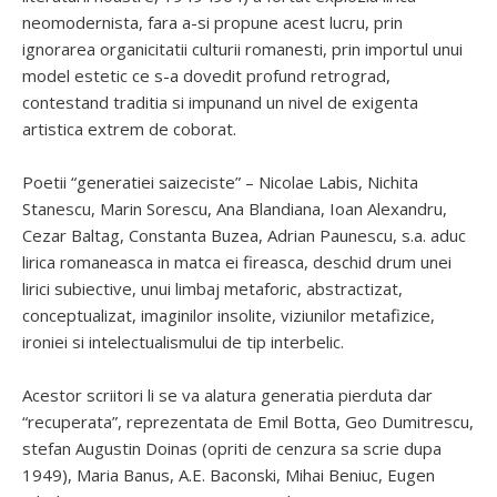
neomodernista, fara a-si propune acest lucru, prin
ignorarea organicitatii culturii romanesti, prin importul unui
model estetic ce s-a dovedit profund retrograd,
contestand traditia si impunand un nivel de exigenta
artistica extrem de coborat.
Poetii “generatiei saizeciste” – Nicolae Labis, Nichita
Stanescu, Marin Sorescu, Ana Blandiana, Ioan Alexandru,
Cezar Baltag, Constanta Buzea, Adrian Paunescu, s.a. aduc
lirica romaneasca in matca ei fireasca, deschid drum unei
lirici subiective, unui limbaj metaforic, abstractizat,
conceptualizat, imaginilor insolite, viziunilor metafizice,
ironiei si intelectualismului de tip interbelic.
Acestor scriitori li se va alatura generatia pierduta dar
“recuperata”, reprezentata de Emil Botta, Geo Dumitrescu,
stefan Augustin Doinas (opriti de cenzura sa scrie dupa
1949), Maria Banus, A.E. Baconski, Mihai Beniuc, Eugen