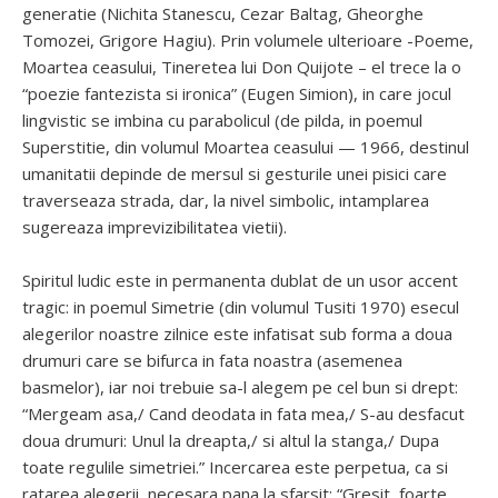
generatie (Nichita Stanescu, Cezar Baltag, Gheorghe
Tomozei, Grigore Hagiu). Prin volumele ulterioare -Poeme,
Moartea ceasului, Tineretea lui Don Quijote – el trece la o
“poezie fantezista si ironica” (Eugen Simion), in care jocul
lingvistic se imbina cu parabolicul (de pilda, in poemul
Superstitie, din volumul Moartea ceasului — 1966, destinul
umanitatii depinde de mersul si gesturile unei pisici care
traverseaza strada, dar, la nivel simbolic, intamplarea
sugereaza imprevizibilitatea vietii).
Spiritul ludic este in permanenta dublat de un usor accent
tragic: in poemul Simetrie (din volumul Tusiti 1970) esecul
alegerilor noastre zilnice este infatisat sub forma a doua
drumuri care se bifurca in fata noastra (asemenea
basmelor), iar noi trebuie sa-l alegem pe cel bun si drept:
“Mergeam asa,/ Cand deodata in fata mea,/ S-au desfacut
doua drumuri: Unul la dreapta,/ si altul la stanga,/ Dupa
toate regulile simetriei.” Incercarea este perpetua, ca si
ratarea alegerii, necesara pana la sfarsit: “Gresit, foarte