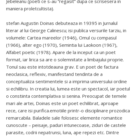
Jebeleanu (poeti ce s-au “regasit” dupa ce scrisesera in
maniera proletcultista).
stefan Augustin Doinas debuteaza in 19395 in Jurnalul
literar a! lui George Calinescu; isi publica versurile tarziu, in
volumele: Cartea mareelor (1946), Omul cu compasul
(1966), alter ego (1970), Semintia lui Laokoon (1967),
Alfabet poetic (1978). Apare de la inceput ca un poet
format, iar lirica sa are o solemnitate a limbajului proprie.
Tonul sau este intotdeauna grav. E un poet de factura
neoclasica, reflexiv, manifestand tendinta de a
conceptualiza sentimentele si a imprima universului ordine
si echilibru. In creatia lui, lumea este un spectacol, iar poetul
o constiinta contemplativa si senina. Preocupat de temele
mari ale artei, Doinas este un poet echilibrat, aproape
rece, care isi purifica.emotiile printr-o disciplinare prozodica
remarcabila. Baladele sale folosesc elemente romantice
cunoscute – peisaje, paduri intunecoase, ziduri de castele
parasite, codrii nepatrunsi, luna, ape repezi etc. Dintre