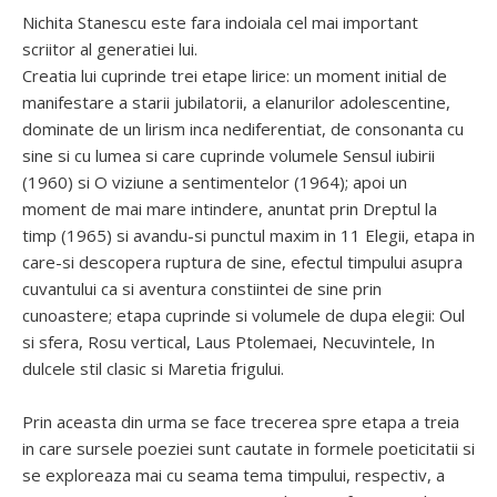
Nichita Stanescu este fara indoiala cel mai important
scriitor al generatiei lui.
Creatia lui cuprinde trei etape lirice: un moment initial de
manifestare a starii jubilatorii, a elanurilor adolescentine,
dominate de un lirism inca nediferentiat, de consonanta cu
sine si cu lumea si care cuprinde volumele Sensul iubirii
(1960) si O viziune a sentimentelor (1964); apoi un
moment de mai mare intindere, anuntat prin Dreptul la
timp (1965) si avandu-si punctul maxim in 11 Elegii, etapa in
care-si descopera ruptura de sine, efectul timpului asupra
cuvantului ca si aventura constiintei de sine prin
cunoastere; etapa cuprinde si volumele de dupa elegii: Oul
si sfera, Rosu vertical, Laus Ptolemaei, Necuvintele, In
dulcele stil clasic si Maretia frigului.
Prin aceasta din urma se face trecerea spre etapa a treia
in care sursele poeziei sunt cautate in formele poeticitatii si
se exploreaza mai cu seama tema timpului, respectiv, a