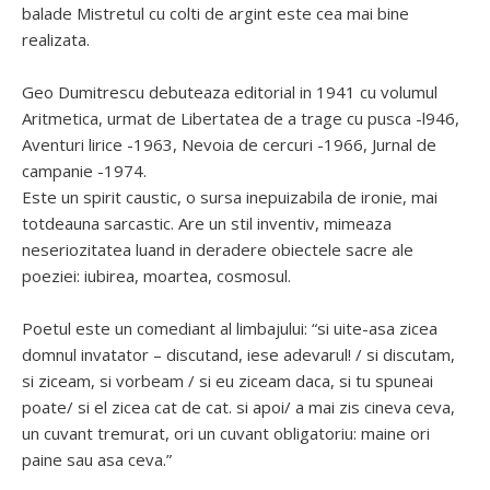
balade Mistretul cu colti de argint este cea mai bine
realizata.
Geo Dumitrescu debuteaza editorial in 1941 cu volumul
Aritmetica, urmat de Libertatea de a trage cu pusca -l946,
Aventuri lirice -1963, Nevoia de cercuri -1966, Jurnal de
campanie -1974.
Este un spirit caustic, o sursa inepuizabila de ironie, mai
totdeauna sarcastic. Are un stil inventiv, mimeaza
neseriozitatea luand in deradere obiectele sacre ale
poeziei: iubirea, moartea, cosmosul.
Poetul este un comediant al limbajului: “si uite-asa zicea
domnul invatator – discutand, iese adevarul! / si discutam,
si ziceam, si vorbeam / si eu ziceam daca, si tu spuneai
poate/ si el zicea cat de cat. si apoi/ a mai zis cineva ceva,
un cuvant tremurat, ori un cuvant obligatoriu: maine ori
paine sau asa ceva.”