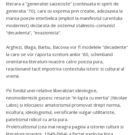
literara a “generatiei saizeciste” (continuata in spirit de
generatia '70), care isi exprima prin creatie, adeziunea la
marea poezie interbelica (implicit la manifestul curentului
modernist) declarata de sistemul stalinisto-comunist
“decadenta”, “evazionista”.
Arghezi, Blaga, Barbu, Bacovia vor fi modelele “decadente”
la care se vor raporta scriitorii anilor '60, schimband
orientarea literaturii noastre catre poezia pura,
reactionand tacit impotriva contextului istoric si cultura! al
vremii.
Pe fondul unei relative liberalizari ideologice,
neomodernistii gasesc resurse “in lupta cu inertia” (Nicolae
Labis) si inlocuiesc amatorismul promovat drept norma,
incultura, ideologismul, versificarile vulgar-utilitariste,
patetismul ridicol cu arta pura.
Proletcultismul (cea mai neagra pagina a istoriei culturii si
literaturii noastre, 1949-l964) a fortat explozia lirica