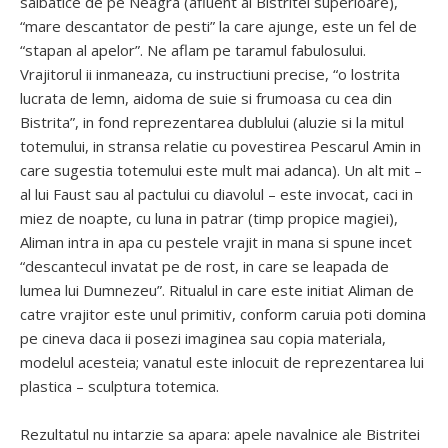
salbatice de pe Neagra (afluent al Bistritei superioare),
“mare descantator de pesti” la care ajunge, este un fel de
“stapan al apelor”. Ne aflam pe taramul fabulosului.
Vrajitorul ii inmaneaza, cu instructiuni precise, “o lostrita
lucrata de lemn, aidoma de suie si frumoasa cu cea din
Bistrita”, in fond reprezentarea dublului (aluzie si la mitul
totemului, in stransa relatie cu povestirea Pescarul Amin in
care sugestia totemului este mult mai adanca). Un alt mit –
al lui Faust sau al pactului cu diavolul – este invocat, caci in
miez de noapte, cu luna in patrar (timp propice magiei),
Aliman intra in apa cu pestele vrajit in mana si spune incet
“descantecul invatat pe de rost, in care se leapada de
lumea lui Dumnezeu”. Ritualul in care este initiat Aliman de
catre vrajitor este unul primitiv, conform caruia poti domina
pe cineva daca ii posezi imaginea sau copia materiala,
modelul acesteia; vanatul este inlocuit de reprezentarea lui
plastica – sculptura totemica.
Rezultatul nu intarzie sa apara: apele navalnice ale Bistritei