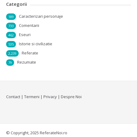
Categorii
Caracterizari personaje
189
Comentarii
733
Eseuri
462
Istorie si civilizatie
535
Referate
2,239
Rezumate
79
Contact
|
Termeni
|
Privacy
|
Despre Noi
© Copyright, 2025 ReferateNoi.ro