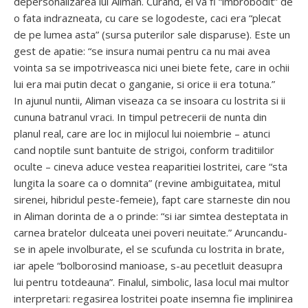
depersonalizarea lui Aliman. Curand, el va fi “imbrobodit” de
o fata indrazneata, cu care se logodeste, caci era “plecat
de pe lumea asta” (sursa puterilor sale disparuse). Este un
gest de apatie: “se insura numai pentru ca nu mai avea
vointa sa se impotriveasca nici unei biete fete, care in ochii
lui era mai putin decat o ganganie, si orice ii era totuna.”
In ajunul nuntii, Aliman viseaza ca se insoara cu lostrita si ii
cununa batranul vraci. In timpul petrecerii de nunta din
planul real, care are loc in mijlocul lui noiembrie – atunci
cand noptile sunt bantuite de strigoi, conform traditiilor
oculte – cineva aduce vestea reaparitiei lostritei, care “sta
lungita la soare ca o domnita” (revine ambiguitatea, mitul
sirenei, hibridul peste-femeie), fapt care starneste din nou
in Aliman dorinta de a o prinde: “si iar simtea desteptata in
carnea bratelor dulceata unei poveri neuitate.” Aruncandu-
se in apele involburate, el se scufunda cu lostrita in brate,
iar apele “bolborosind manioase, s-au pecetluit deasupra
lui pentru totdeauna”. Finalul, simbolic, lasa locul mai multor
interpretari: regasirea lostritei poate insemna fie implinirea