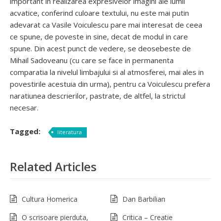
important in realizarea expresivelor imagini ale lumii
acvatice, conferind culoare textului, nu este mai putin
adevarat ca Vasile Voiculescu pare mai interesat de ceea
ce spune, de poveste in sine, decat de modul in care
spune. Din acest punct de vedere, se deosebeste de
Mihail Sadoveanu (cu care se face in permanenta
comparatia la nivelul limbajului si al atmosferei, mai ales in
povestirile acestuia din urma), pentru ca Voiculescu prefera
naratiunea descrierilor, pastrate, de altfel, la strictul
necesar.
Tagged:
literatura
Related Articles
Cultura Homerica
Dan Barbilian
O scrisoare pierduta,
Critica – Creatie