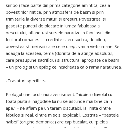
simbol) face parte din prima categorie amintita, cea a
povestirilor mitice, prin atmosfera de basm si prin
trimiterile la diverse mituri si eresuri. Povestirea isi
gaseste punctul de plecare in lumea fabuloasa a
pescuitului, aflandu-si sursele narative in fabulosul din
folclorul romanesc – credinte si eresuri ca, de pilda,
povestea stimei vaii care cere drept vama vieti umane. Se
adauga la acestea, tema (dorinta de a atinge absolutul,
care presupune sacrificiu) si structura, apropiate de basm
– un prolog si un epilog ce incadreaza ca o rama naratiunea.
-Trasaturi specifice-
Prologul tine locul unui avertisment: “nicaieri diavolul cu
toata puita si nagodele lui nu se ascunde mai bine ca-n
ape.” – ne aflam pe un taram discutabil, la limita dintre
fabulos si real, dintre mitic si explicabil. Lostrita – “pestele
naibei” (origine demonica) are cap bucalat, cu “pielea