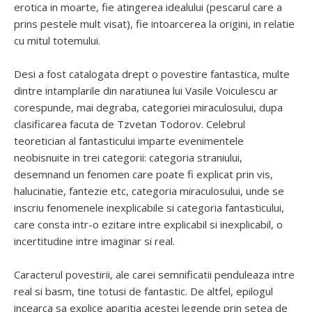
erotica in moarte, fie atingerea idealului (pescarul care a
prins pestele mult visat), fie intoarcerea la origini, in relatie
cu mitul totemului.
Desi a fost catalogata drept o povestire fantastica, multe
dintre intamplarile din naratiunea lui Vasile Voiculescu ar
corespunde, mai degraba, categoriei miraculosului, dupa
clasificarea facuta de Tzvetan Todorov. Celebrul
teoretician al fantasticului imparte evenimentele
neobisnuite in trei categorii: categoria straniului,
desemnand un fenomen care poate fi explicat prin vis,
halucinatie, fantezie etc, categoria miraculosului, unde se
inscriu fenomenele inexplicabile si categoria fantasticului,
care consta intr-o ezitare intre explicabil si inexplicabil, o
incertitudine intre imaginar si real.
Caracterul povestirii, ale carei semnificatii penduleaza intre
real si basm, tine totusi de fantastic. De altfel, epilogul
incearca sa explice aparitia acestei legende prin setea de