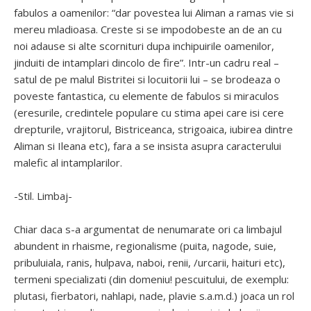
fabulos a oamenilor: “dar povestea lui Aliman a ramas vie si
mereu mladioasa. Creste si se impodobeste an de an cu
noi adause si alte scornituri dupa inchipuirile oamenilor,
jinduiti de intamplari dincolo de fire”. Intr-un cadru real –
satul de pe malul Bistritei si locuitorii lui – se brodeaza o
poveste fantastica, cu elemente de fabulos si miraculos
(eresurile, credintele populare cu stima apei care isi cere
drepturile, vrajitorul, Bistriceanca, strigoaica, iubirea dintre
Aliman si Ileana etc), fara a se insista asupra caracterului
malefic al intamplarilor.
-Stil. Limbaj-
Chiar daca s-a argumentat de nenumarate ori ca limbajul
abundent in rhaisme, regionalisme (puita, nagode, suie,
pribuluiala, ranis, hulpava, naboi, renii, /urcarii, haituri etc),
termeni specializati (din domeniu! pescuitului, de exemplu:
plutasi, fierbatori, nahlapi, nade, plavie s.a.m.d.) joaca un rol