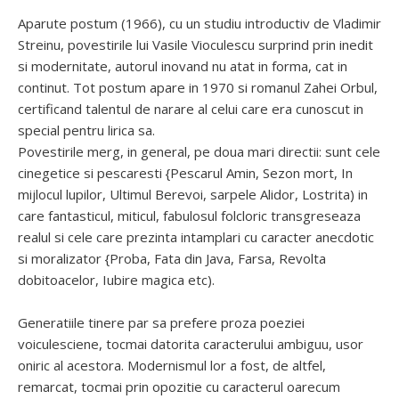
Aparute postum (1966), cu un studiu introductiv de Vladimir
Streinu, povestirile lui Vasile Vioculescu surprind prin inedit
si modernitate, autorul inovand nu atat in forma, cat in
continut. Tot postum apare in 1970 si romanul Zahei Orbul,
certificand talentul de narare al celui care era cunoscut in
special pentru lirica sa.
Povestirile merg, in general, pe doua mari directii: sunt cele
cinegetice si pescaresti {Pescarul Amin, Sezon mort, In
mijlocul lupilor, Ultimul Berevoi, sarpele Alidor, Lostrita) in
care fantasticul, miticul, fabulosul folcloric transgreseaza
realul si cele care prezinta intamplari cu caracter anecdotic
si moralizator {Proba, Fata din Java, Farsa, Revolta
dobitoacelor, Iubire magica etc).
Generatiile tinere par sa prefere proza poeziei
voiculesciene, tocmai datorita caracterului ambiguu, usor
oniric al acestora. Modernismul lor a fost, de altfel,
remarcat, tocmai prin opozitie cu caracterul oarecum