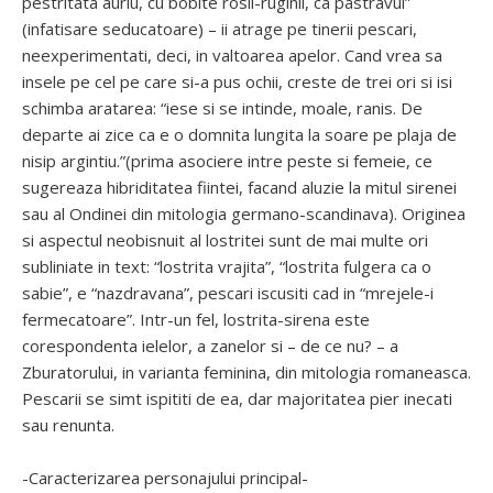
pestritata auriu, cu bobite rosii-ruginii, ca pastravul”
(infatisare seducatoare) – ii atrage pe tinerii pescari,
neexperimentati, deci, in valtoarea apelor. Cand vrea sa
insele pe cel pe care si-a pus ochii, creste de trei ori si isi
schimba aratarea: “iese si se intinde, moale, ranis. De
departe ai zice ca e o domnita lungita la soare pe plaja de
nisip argintiu.”(prima asociere intre peste si femeie, ce
sugereaza hibriditatea fiintei, facand aluzie la mitul sirenei
sau al Ondinei din mitologia germano-scandinava). Originea
si aspectul neobisnuit al lostritei sunt de mai multe ori
subliniate in text: “lostrita vrajita”, “lostrita fulgera ca o
sabie”, e “nazdravana”, pescari iscusiti cad in “mrejele-i
fermecatoare”. Intr-un fel, lostrita-sirena este
corespondenta ielelor, a zanelor si – de ce nu? – a
Zburatorului, in varianta feminina, din mitologia romaneasca.
Pescarii se simt ispititi de ea, dar majoritatea pier inecati
sau renunta.
-Caracterizarea personajului principal-