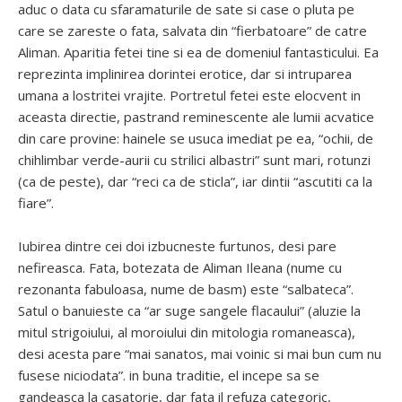
aduc o data cu sfaramaturile de sate si case o pluta pe
care se zareste o fata, salvata din “fierbatoare” de catre
Aliman. Aparitia fetei tine si ea de domeniul fantasticului. Ea
reprezinta implinirea dorintei erotice, dar si intruparea
umana a lostritei vrajite. Portretul fetei este elocvent in
aceasta directie, pastrand reminescente ale lumii acvatice
din care provine: hainele se usuca imediat pe ea, “ochii, de
chihlimbar verde-aurii cu strilici albastri” sunt mari, rotunzi
(ca de peste), dar “reci ca de sticla”, iar dintii “ascutiti ca la
fiare”.
Iubirea dintre cei doi izbucneste furtunos, desi pare
nefireasca. Fata, botezata de Aliman Ileana (nume cu
rezonanta fabuloasa, nume de basm) este “salbateca”.
Satul o banuieste ca “ar suge sangele flacaului” (aluzie la
mitul strigoiului, al moroiului din mitologia romaneasca),
desi acesta pare “mai sanatos, mai voinic si mai bun cum nu
fusese niciodata”. in buna traditie, el incepe sa se
gandeasca la casatorie, dar fata il refuza categoric,