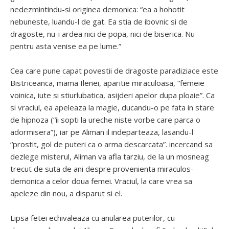
nedezmintindu-si originea demonica: “ea a hohotit
nebuneste, luandu-l de gat. Ea stia de ibovnic si de
dragoste, nu-i ardea nici de popa, nici de biserica. Nu
pentru asta venise ea pe lume.”
Cea care pune capat povestii de dragoste paradiziace este
Bistriceanca, mama Ilenei, aparitie miraculoasa, “femeie
voinica, iute si stiurlubatica, asijderi apelor dupa ploaie”. Ca
si vraciul, ea apeleaza la magie, ducandu-o pe fata in stare
de hipnoza (“ii sopti la ureche niste vorbe care parca o
adormisera”), iar pe Aliman il indeparteaza, lasandu-l
“prostit, gol de puteri ca o arma descarcata”. incercand sa
dezlege misterul, Aliman va afla tarziu, de la un mosneag
trecut de suta de ani despre provenienta miraculos-
demonica a celor doua femei. Vraciul, la care vrea sa
apeleze din nou, a disparut si el.
Lipsa fetei echivaleaza cu anularea puterilor, cu