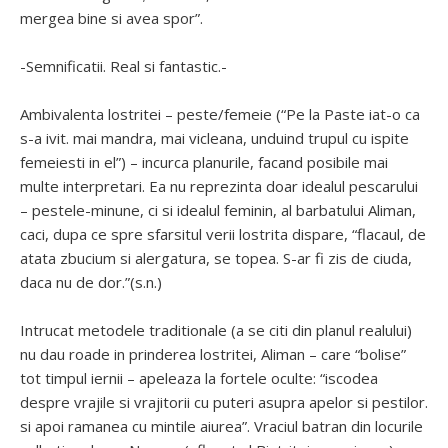
mergea bine si avea spor”.
-Semnificatii. Real si fantastic.-
Ambivalenta lostritei – peste/femeie (“Pe la Paste iat-o ca
s-a ivit. mai mandra, mai vicleana, unduind trupul cu ispite
femeiesti in el”) – incurca planurile, facand posibile mai
multe interpretari. Ea nu reprezinta doar idealul pescarului
– pestele-minune, ci si idealul feminin, al barbatului Aliman,
caci, dupa ce spre sfarsitul verii lostrita dispare, “flacaul, de
atata zbucium si alergatura, se topea. S-ar fi zis de ciuda,
daca nu de dor.”(s.n.)
Intrucat metodele traditionale (a se citi din planul realului)
nu dau roade in prinderea lostritei, Aliman – care “bolise”
tot timpul iernii – apeleaza la fortele oculte: “iscodea
despre vrajile si vrajitorii cu puteri asupra apelor si pestilor.
si apoi ramanea cu mintile aiurea”. Vraciul batran din locurile