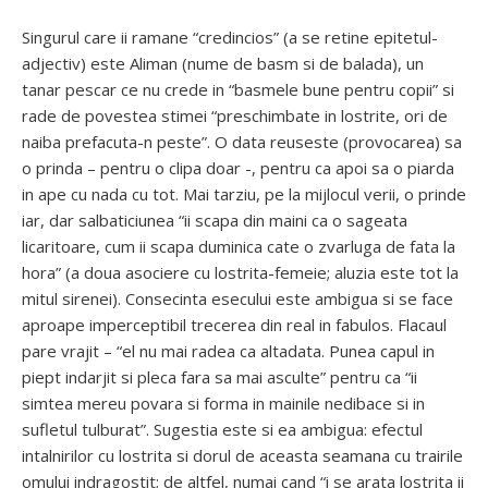
Singurul care ii ramane “credincios” (a se retine epitetul-
adjectiv) este Aliman (nume de basm si de balada), un
tanar pescar ce nu crede in “basmele bune pentru copii” si
rade de povestea stimei “preschimbate in lostrite, ori de
naiba prefacuta-n peste”. O data reuseste (provocarea) sa
o prinda – pentru o clipa doar -, pentru ca apoi sa o piarda
in ape cu nada cu tot. Mai tarziu, pe la mijlocul verii, o prinde
iar, dar salbaticiunea “ii scapa din maini ca o sageata
licaritoare, cum ii scapa duminica cate o zvarluga de fata la
hora” (a doua asociere cu lostrita-femeie; aluzia este tot la
mitul sirenei). Consecinta esecului este ambigua si se face
aproape imperceptibil trecerea din real in fabulos. Flacaul
pare vrajit – “el nu mai radea ca altadata. Punea capul in
piept indarjit si pleca fara sa mai asculte” pentru ca “ii
simtea mereu povara si forma in mainile nedibace si in
sufletul tulburat”. Sugestia este si ea ambigua: efectul
intalnirilor cu lostrita si dorul de aceasta seamana cu trairile
omului indragostit; de altfel, numai cand “i se arata lostrita ii