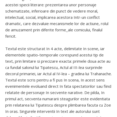
acestei specii literare: prezentarea unor personaje
schematizate, inferioare din punct de vedere moral,
intelectual, social, implicarea acestora Intr-un conflict
dramatic, care dezvaluie mecanismele lor de actiune, rolul
de amuzament prin diferite forme_ale comicului, finalul
fericit.
Textul este structurat In 4 acte, delimitate In scene, iar
elementele spatio-temporale corespund acestui tip de
text, prin limitare si precizare exacta: primele doua acte au
ca fundal salonul lui Tipatescu, Actul al III-lea surprinde
decorul primariei, iar Actul al IV-lea – gradina lui Trahanache.
Textul este scris pentru a fi pus In scena, In acest sens
evenimentele evoluand direct In fata spectatorilor sau fiind
relatate de personaje In secvente narative. De pilda, In
primul act, secventa numararii steagurilor este evidentiata
prin relatarea lui Tipatescu despre plimbarea facuta cu Zoe
In oras. Singurele interventii In text ale autorului sunt