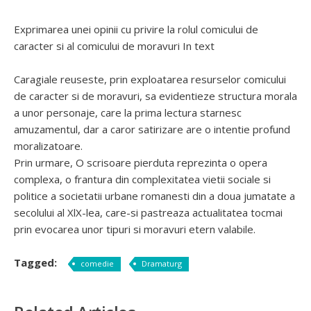
Exprimarea unei opinii cu privire la rolul comicului de
caracter si al comicului de moravuri In text
Caragiale reuseste, prin exploatarea resurselor comicului
de caracter si de moravuri, sa evidentieze structura morala
a unor personaje, care la prima lectura starnesc
amuzamentul, dar a caror satirizare are o intentie profund
moralizatoare.
Prin urmare, O scrisoare pierduta reprezinta o opera
complexa, o frantura din complexitatea vietii sociale si
politice a societatii urbane romanesti din a doua jumatate a
secolului al XlX-lea, care-si pastreaza actualitatea tocmai
prin evocarea unor tipuri si moravuri etern valabile.
Tagged:
comedie
Dramaturg