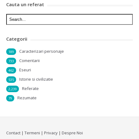
Cauta un referat
Categorii
Caracterizari personaje
189
Comentarii
733
Eseuri
462
Istorie si civilizatie
535
Referate
2,239
Rezumate
79
Contact
|
Termeni
|
Privacy
|
Despre Noi