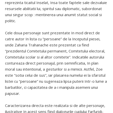
reprezinta ticaitul Inselat, Insa toate faptele sale dezvaluie
resursele abilitatii lui, spiritul sau diplomatic, subordonat
unui singur scop : mentinerea unui anumit statut social si
politic.
Cele doua personaje sunt prezentate In mod direct de
catre autor In lista cu “persoane” de la Inceputul piesei,
unde Zaharia Trahanache este prezentat ca fiind
“prezidentul Comitetului permanent, Comitetului electoral,
Comitetului scolar si al altor comitete”. Indicatiile autorului
contureaza direct personajul, prin semnificatia, In plan
moral sau intentional, a gesturilor si a mimicii. Astfel, Zoe
este “sotia celui de sus”, iar plasarea numelui ei la sfarsitul
listei cu “persoane” nu sugereaza lipsa puterii Intr-o lume a
barbatilor, ci capacitatea de a-i manipula asemeni unui
papusar.
Caracterizarea directa este realizata si de alte personaje,
ilustrative In acest sens fiind dialogurile cuplului Farfuridi-