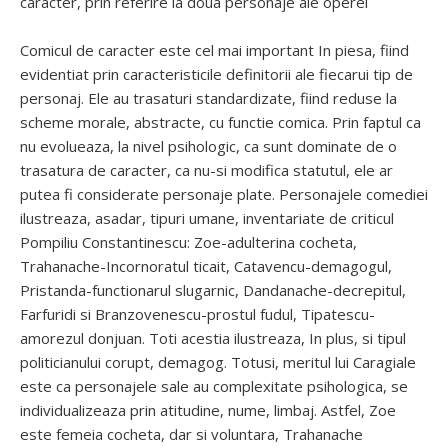
caracter, prin referire la doua personaje ale operei
Comicul de caracter este cel mai important In piesa, fiind
evidentiat prin caracteristicile definitorii ale fiecarui tip de
personaj. Ele au trasaturi standardizate, fiind reduse la
scheme morale, abstracte, cu functie comica. Prin faptul ca
nu evolueaza, la nivel psihologic, ca sunt dominate de o
trasatura de caracter, ca nu-si modifica statutul, ele ar
putea fi considerate personaje plate. Personajele comediei
ilustreaza, asadar, tipuri umane, inventariate de criticul
Pompiliu Constantinescu: Zoe-adulterina cocheta,
Trahanache-Incornoratul ticait, Catavencu-demagogul,
Pristanda-functionarul slugarnic, Dandanache-decrepitul,
Farfuridi si Branzovenescu-prostul fudul, Tipatescu-
amorezul donjuan. Toti acestia ilustreaza, In plus, si tipul
politicianului corupt, demagog. Totusi, meritul lui Caragiale
este ca personajele sale au complexitate psihologica, se
individualizeaza prin atitudine, nume, limbaj. Astfel, Zoe
este femeia cocheta, dar si voluntara, Trahanache