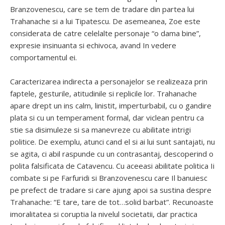
Branzovenescu, care se tem de tradare din partea lui
Trahanache si a lui Tipatescu. De asemeanea, Zoe este
considerata de catre celelalte personaje “o dama bine”,
expresie insinuanta si echivoca, avand In vedere
comportamentul ei.
Caracterizarea indirecta a personajelor se realizeaza prin
faptele, gesturile, atitudinile si replicile lor. Trahanache
apare drept un ins calm, linistit, imperturbabil, cu o gandire
plata si cu un temperament formal, dar viclean pentru ca
stie sa disimuleze si sa manevreze cu abilitate intrigi
politice. De exemplu, atunci cand el si ai lui sunt santajati, nu
se agita, ci abil raspunde cu un contrasantaj, descoperind o
polita falsificata de Catavencu. Cu aceeasi abilitate politica Ii
combate si pe Farfuridi si Branzovenescu care Il banuiesc
pe prefect de tradare si care ajung apoi sa sustina despre
Trahanache: “E tare, tare de tot…solid barbat”. Recunoaste
imoralitatea si coruptia la nivelul societatii, dar practica