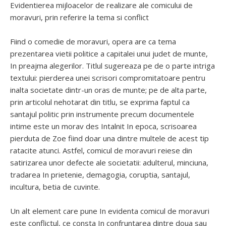
Evidentierea mijloacelor de realizare ale comicului de
moravuri, prin referire la tema si conflict
Fiind o comedie de moravuri, opera are ca tema
prezentarea vietii politice a capitalei unui judet de munte,
In preajma alegerilor. Titlul sugereaza pe de o parte intriga
textului: pierderea unei scrisori compromitatoare pentru
inalta societate dintr-un oras de munte; pe de alta parte,
prin articolul nehotarat din titlu, se exprima faptul ca
santajul politic prin instrumente precum documentele
intime este un morav des Intalnit In epoca, scrisoarea
pierduta de Zoe fiind doar una dintre multele de acest tip
ratacite atunci. Astfel, comicul de moravuri reiese din
satirizarea unor defecte ale societatii: adulterul, minciuna,
tradarea In prietenie, demagogia, coruptia, santajul,
incultura, betia de cuvinte.
Un alt element care pune In evidenta comicul de moravuri
este conflictul, ce consta In confruntarea dintre doua sau