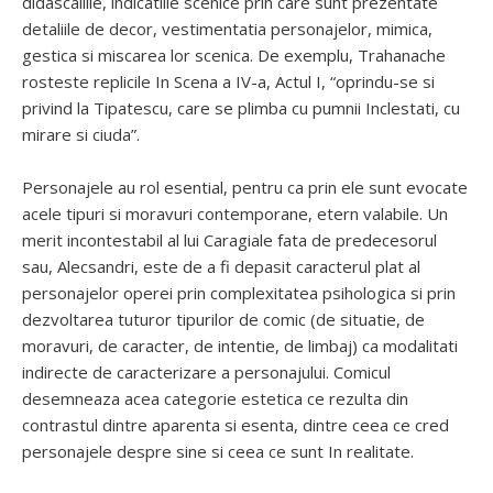
didascaliile, indicatiile scenice prin care sunt prezentate
detaliile de decor, vestimentatia personajelor, mimica,
gestica si miscarea lor scenica. De exemplu, Trahanache
rosteste replicile In Scena a IV-a, Actul I, “oprindu-se si
privind la Tipatescu, care se plimba cu pumnii Inclestati, cu
mirare si ciuda”.
Personajele au rol esential, pentru ca prin ele sunt evocate
acele tipuri si moravuri contemporane, etern valabile. Un
merit incontestabil al lui Caragiale fata de predecesorul
sau, Alecsandri, este de a fi depasit caracterul plat al
personajelor operei prin complexitatea psihologica si prin
dezvoltarea tuturor tipurilor de comic (de situatie, de
moravuri, de caracter, de intentie, de limbaj) ca modalitati
indirecte de caracterizare a personajului. Comicul
desemneaza acea categorie estetica ce rezulta din
contrastul dintre aparenta si esenta, dintre ceea ce cred
personajele despre sine si ceea ce sunt In realitate.