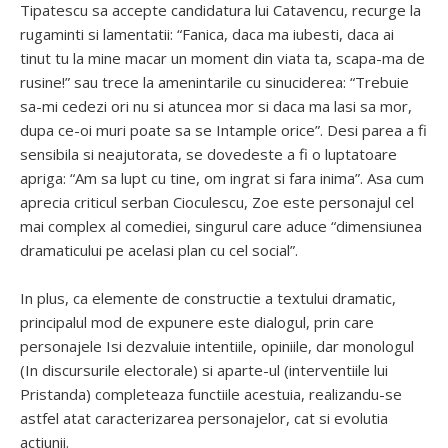
Tipatescu sa accepte candidatura lui Catavencu, recurge la
rugaminti si lamentatii: “Fanica, daca ma iubesti, daca ai
tinut tu la mine macar un moment din viata ta, scapa-ma de
rusine!” sau trece la amenintarile cu sinuciderea: “Trebuie
sa-mi cedezi ori nu si atuncea mor si daca ma lasi sa mor,
dupa ce-oi muri poate sa se Intample orice”. Desi parea a fi
sensibila si neajutorata, se dovedeste a fi o luptatoare
apriga: “Am sa lupt cu tine, om ingrat si fara inima”. Asa cum
aprecia criticul serban Cioculescu, Zoe este personajul cel
mai complex al comediei, singurul care aduce “dimensiunea
dramaticului pe acelasi plan cu cel social”.
In plus, ca elemente de constructie a textului dramatic,
principalul mod de expunere este dialogul, prin care
personajele Isi dezvaluie intentiile, opiniile, dar monologul
(In discursurile electorale) si aparte-ul (interventiile lui
Pristanda) completeaza functiile acestuia, realizandu-se
astfel atat caracterizarea personajelor, cat si evolutia
actiunii.