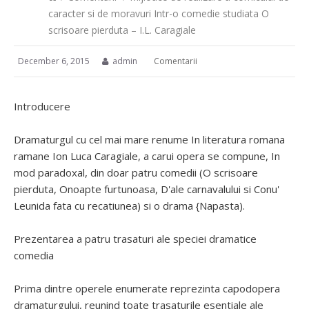
caracter si de moravuri Intr-o comedie studiata O
scrisoare pierduta – I.L. Caragiale
December 6, 2015
admin
Comentarii
Introducere
Dramaturgul cu cel mai mare renume In literatura romana
ramane Ion Luca Caragiale, a carui opera se compune, In
mod paradoxal, din doar patru comedii (O scrisoare
pierduta, Onoapte furtunoasa, D'ale carnavalului si Conu'
Leunida fata cu recatiunea) si o drama {Napasta).
Prezentarea a patru trasaturi ale speciei dramatice
comedia
Prima dintre operele enumerate reprezinta capodopera
dramaturgului, reunind toate trasaturile esentiale ale