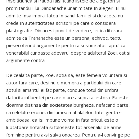
Inselaciunea si frauda falsificand listele de alegatori si
promitandu-i lui Dandanache unanimitate In alegeri. El nu
admite Insa imoralitatea In sanul familiei si de aceea nu
crede In autenticitatea scrisorii pe care o considera
plastografie. Din acest punct de vedere, critica literara
admite ca Trahanache este un personaj echivoc, textul
piesei oferind argumente pentru a sustine atat faptul ca
venerabilul cunoaste adevarul despre adulterul Zoei, cat si
argumente contra.
De cealalta parte, Zoe, sotia sa, este femeia voluntara si
autoritara care, desi nu e membra a partidului din care
sotul si amantul ei fac parte, conduce totul din umbra
datorita influentei pe care o are asupra acestora. Ea este
doamna distinsa din societatea burgheza, nefacand parte,
ca celelalte eroine, din lumea mahalalelor. Inteligenta si
ambitioasa, ea Isi impune vointa In fata oricui, este o
luptatoare hotarata si foloseste tot arsenalul de arme
feminine pentru a-si salva onoarea. Pentru a-l convinge pe