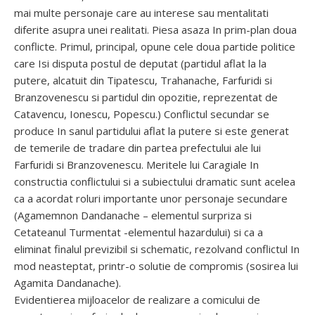
mai multe personaje care au interese sau mentalitati
diferite asupra unei realitati. Piesa asaza In prim-plan doua
conflicte. Primul, principal, opune cele doua partide politice
care Isi disputa postul de deputat (partidul aflat la la
putere, alcatuit din Tipatescu, Trahanache, Farfuridi si
Branzovenescu si partidul din opozitie, reprezentat de
Catavencu, Ionescu, Popescu.) Conflictul secundar se
produce In sanul partidului aflat la putere si este generat
de temerile de tradare din partea prefectului ale lui
Farfuridi si Branzovenescu. Meritele lui Caragiale In
constructia conflictului si a subiectului dramatic sunt acelea
ca a acordat roluri importante unor personaje secundare
(Agamemnon Dandanache – elementul surpriza si
Cetateanul Turmentat -elementul hazardului) si ca a
eliminat finalul previzibil si schematic, rezolvand conflictul In
mod neasteptat, printr-o solutie de compromis (sosirea lui
Agamita Dandanache).
Evidentierea mijloacelor de realizare a comicului de