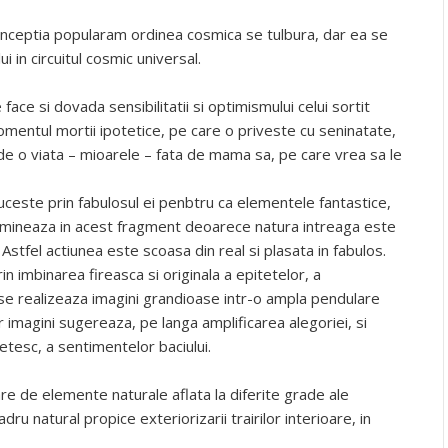
 conceptia popularam ordinea cosmica se tulbura, dar ea se
 in circuitul cosmic universal.
 face si dovada sensibilitatii si optimismului celui sortit
n momentul mortii ipotetice, pe care o priveste cu seninatate,
 de o viata – mioarele – fata de mama sa, pe care vrea sa le
luceste prin fabulosul ei penbtru ca elementele fantastice,
lmineaza in acest fragment deoarece natura intreaga este
. Astfel actiunea este scoasa din real si plasata in fabulos.
rin imbinarea fireasca si originala a epitetelor, a
e se realizeaza imagini grandioase intr-o ampla pendulare
r imagini sugereaza, pe langa amplificarea alegoriei, si
etesc, a sentimentelor baciului.
are de elemente naturale aflata la diferite grade ale
adru natural propice exteriorizarii trairilor interioare, in