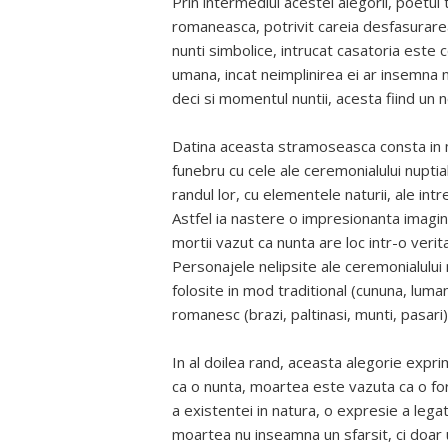
Prin intermediul acestei alegorii, poetul 
romaneasca, potrivit careia desfasurarea
nunti simbolice, intrucat casatoria este
umana, incat neimplinirea ei ar insemna 
deci si momentul nuntii, acesta fiind un n
Datina aceasta stramoseasca consta in m
funebru cu cele ale ceremonialului nuptial
randul lor, cu elementele naturii, ale int
Astfel ia nastere o impresionanta imagine
mortii vazut ca nunta are loc intr-o verit
Personajele nelipsite ale ceremonialului nu
folosite in mod traditional (cununa, luma
romanesc (brazi, paltinasi, munti, pasari) 
In al doilea rand, aceasta alegorie exp
ca o nunta, moartea este vazuta ca o fo
a existentei in natura, o expresie a lega
moartea nu inseamna un sfarsit, ci doar 