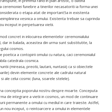
transpune, in primmul rand in plan artistic, o datina
 ceremoniei funebre a tinerilor necasatoriti ia forma unei
 considerata o etapa atat de important5a in existenta
neimplinirea vesnica a omului. Existenta trebuie sa cuprinda
ou inceput in perpetuarea vietii.
od concret in inlocuirea elementelor ceremonialului
, dar in balada, aceastea din urma sunt substitutite, la
regului cosmos.
 poetica a contopirii omului cu natura, caci ceremonialul
abila catedrala cosmica.
ntii (mireasa, preotii, lautarii, nuntasii) ca si obiectele
narile) devin elemente concrete ale cadrului natural
si ale celui cosmic (luna, soarele stelele).
rima conceptia poporului nostru despre moarte. Conceputa
rma de integrare a vietii in cosmos, un mod de continuare
turii permanente a omului cu mediul in care traieste. Astfel,
un nou inceput, o reintoarcere a omului in elementele