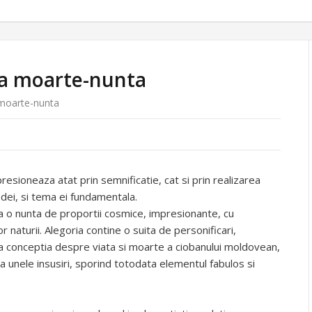
ia moarte-nunta
 moarte-nunta
esioneaza atat prin semnificatie, cat si prin realizarea
adei, si tema ei fundamentala.
a o nunta de proportii cosmice, impresionante, cu
 naturii. Alegoria contine o suita de personificari,
na conceptia despre viata si moarte a ciobanului moldovean,
iaza unele insusiri, sporind totodata elementul fabulos si