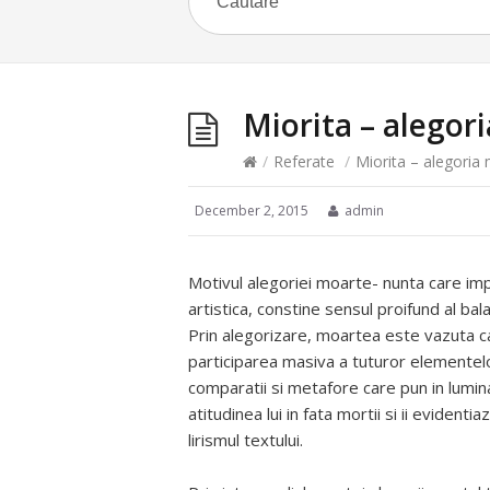
Miorita – alegor
/
Referate
/
Miorita – alegoria
December 2, 2015
admin
Motivul alegoriei moarte- nunta care impr
artistica, constine sensul proifund al bal
Prin alegorizare, moartea este vazuta c
participarea masiva a tuturor elementelor
comparatii si metafore care pun in lumi
atitudinea lui in fata mortii si ii evident
lirismul textului.