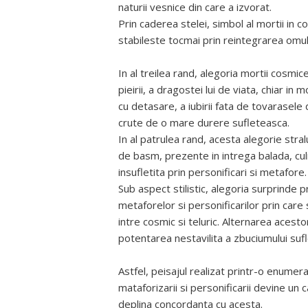
naturii vesnice din care a izvorat.
Prin caderea stelei, simbol al mortii in
stabileste tocmai prin reintegrarea omului
In al treilea rand, alegoria mortii cosmice
pieirii, a dragostei lui de viata, chiar i
cu detasare, a iubirii fata de tovarasele
crute de o mare durere sufleteasca.
In al patrulea rand, acesta alegorie stra
de basm, prezente in intrega balada, cu
insufletita prin personificari si metafore
Sub aspect stilistic, alegoria surprinde p
metaforelor si personificarilor prin car
intre cosmic si teluric. Alternarea acesto
potentarea nestavilita a zbuciumului sufl
Astfel, peisajul realizat printr-o enumer
mataforizarii si personificarii devine un c
deplina concordanta cu acesta.