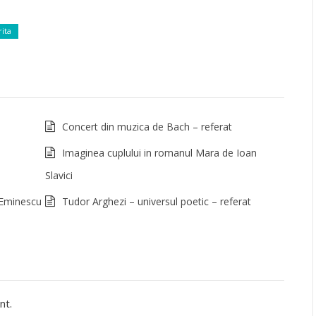
ita
Concert din muzica de Bach – referat
Imaginea cuplului in romanul Mara de Ioan
Slavici
 Eminescu
Tudor Arghezi – universul poetic – referat
nt.