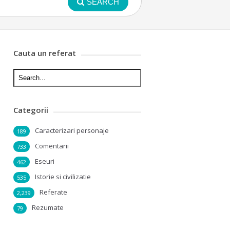
SEARCH
Cauta un referat
Categorii
Caracterizari personaje
189
Comentarii
733
Eseuri
462
Istorie si civilizatie
535
Referate
2,239
Rezumate
79