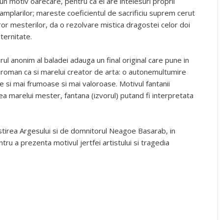
 un motiv oarecare, pentru ca el are intelesuri proprii
amplarilor; mareste coeficientul de sacrificiu suprem cerut
or mesterilor, da o rezolvare mistica dragostei celor doi
ternitate.
ul anonim al baladei adauga un final original care pune in
 roman ca si marelui creator de arta: o autonemultumire
re si mai frumoase si mai valoroase. Motivul fantanii
ea marelui mester, fantana (izvorul) putand fi interpretata
tirea Argesului si de domnitorul Neagoe Basarab, in
ru a prezenta motivul jertfei artistului si tragedia