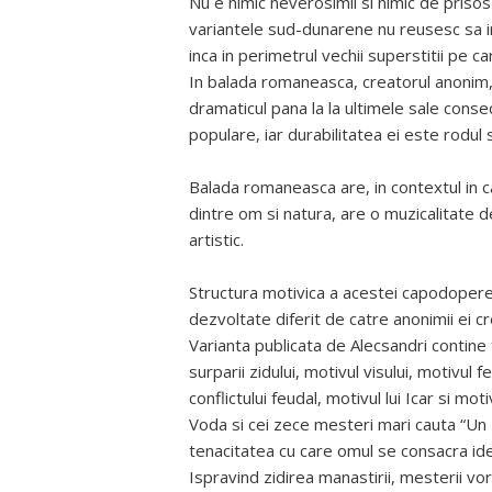
Nu e nimic neverosimil si nimic de prisos
variantele sud-dunarene nu reusesc sa im
inca in perimetrul vechii superstitii pe car
In balada romaneasca, creatorul anonim, 
dramaticul pana la la ultimele sale consec
populare, iar durabilitatea ei este rodul s
Balada romaneasca are, in contextul in ca
dintre om si natura, are o muzicalitate 
artistic.
Structura motivica a acestei capodopere 
dezvoltate diferit de catre anonimii ei cr
Varianta publicata de Alecsandri contine 
surparii zidului, motivul visului, motivul f
conflictului feudal, motivul lui Icar si motiv
Voda si cei zece mesteri mari cauta “Un z
tenacitatea cu care omul se consacra idei
Ispravind zidirea manastirii, mesterii vor