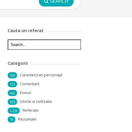
SEARCH
Cauta un referat
Categorii
Caracterizari personaje
189
Comentarii
733
Eseuri
462
Istorie si civilizatie
535
Referate
2,239
Rezumate
79