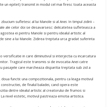
ate un epitet) transmit in modul cel mai firesc toata aceasta
 zbucium sufletesc al lui Manole si al Anei. In timpul zidirii –
rale ale celor doi se desavarsesc: delicatetea sufleteasca a
ragostea ei pentru Manole si pentru idealul artistic al
 de sine a lui Manole. Zidirea treptata urca gradat suferinta
versificatie in care diminutivul si interjectia cu incarcatura
tor. Tragicul este transmis si de invocatia Anei catre
 cu pasajele care marcheaza disparitia treptata sub zid a
i, doua functii: una compozitionala, pentru ca leaga motivul
 constructiei, de finalul baladei, cand opera este
tia dintre idealul artistic al creatorului de frumos si
 La nivel estetic, motivul pastreaza emotia artistica.