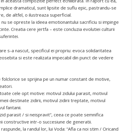
 in aceasta compozitie perfect echilibrata. In raport cu ea,
plice dramaticul, sunt lipsite de suflu epic, pastrandu-se
e, de altfel, o ilustreaza superficial.
nu se opreste la ideea emotionantului sacrificiu si impinge
inte. Creatia cere jertfa – este concluzia evolutiei culturii
uferintei.
re s-a nascut, specificul ei propriu: evoca solidaritatea
deosebita si este realizata impecabil din punct de vedere
folclorice se sprijina pe un numar constant de motive,
eatori.
toate cele opt motive: motivul zidului parasit, motivul
emeii destinate zidirii, motivul zidirii treptate, motivul
ul fantanii.
id parasit / si neispravit”, ceea ce poate semnifica
i constructive intr-o succesiune de generatii.
 raspunde, la randul lor, lui Voda: “Afla ca noi stim / Oricand