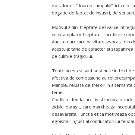
metafora – “floarea campului”, ici-colo c
bogatie de fapte, de insusiri, de sensuri.
Motivul zidirii treptate dezvaluie intregul
nu intamplator treptate – profilurile mo
Anei, o oarecare naivitate izvorata din d
acestuia; taria de caracter si stapanirea
pe culmile tragicului.
Toate acestea sunt sustinute in text de o 
afectiva de compasiune au rol precumpani
Manole, reluata de trei ori in alternanta
femeii.
Conflictul feudal are, in structura balade
zidului parasit, care marcheaza inceputul
desavarsita. Functia etica motiveaza opozi
egoismul ingust al conducatorului feudal.