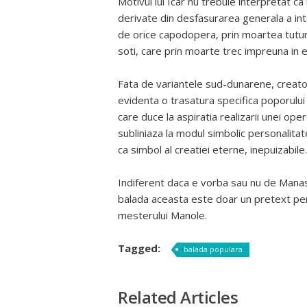
Motivul lui Icar nu trebuie interpretat ca
derivate din desfasurarea generala a int
de orice capodopera, prin moartea tutur
soti, care prin moarte trec impreuna in e
Fata de variantele sud-dunarene, creator
evidenta o trasatura specifica poporului
care duce la aspiratia realizarii unei ope
subliniaza la modul simbolic personalitat
ca simbol al creatiei eterne, inepuizabile.
Indiferent daca e vorba sau nu de Manas
balada aceasta este doar un pretext pent
mesterului Manole.
Tagged:
balada populara
Related Articles