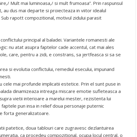
re,/ Mult mai luminoasa,/ si mult frumoasa”. Prin raspunsul
 au dus mai departe si proiecteaza in viitor idealul
. Sub rapott compozitional, motivul zidului parasit
 conflictului principal al baladei. Variantele romanesti ale
ogic: nu atat asupra faptelor cade accentul, cat mai ales
ole, care, pentru a zidi, e constrans, sa jertfeasca si sa se
rea si evolutia conflictului, remediul esecului, impunand
nesti.
cu cele mai profunde implicatii estetice. Prin el sunt puse in
 balada dinamizeaza intreaga miscare emotie sufleteasca a
asupra vietii interioare a marelui mester, rezistenta lui
 faptele pun insa in relief doua personaje puternic
e forta generalizatoare.
tii patetice, doua tablouri care zugravesc dezlantuirea
 enumeratia, ca procedeu compozitional, ocupa locul central, o