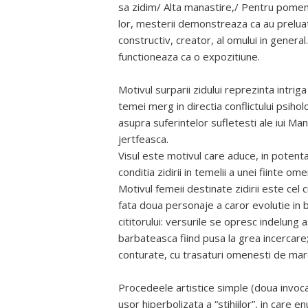
sa zidim/ Alta manastire,/ Pentru pomeni
lor, mesterii demonstreaza ca au preluat,
constructiv, creator, al omului in general
functioneaza ca o expozitiune.
Motivul surparii zidului reprezinta intriga
temei merg in directia conflictului psihol
asupra suferintelor sufletesti ale iui Man
jertfeasca.
Visul este motivul care aduce, in potenta
conditia zidirii in temelii a unei fiinte ome
Motivul femeii destinate zidirii este cel 
fata doua personaje a caror evolutie in
cititorului: versurile se opresc indelung 
barbateasca fiind pusa la grea incercare;
conturate, cu trasaturi omenesti de mar
Procedeele artistice simple (doua invoca
usor hiperbolizata a “stihiilor”, in care