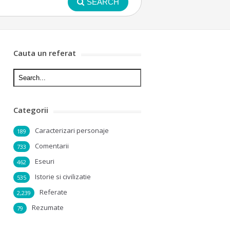
SEARCH
Cauta un referat
Categorii
Caracterizari personaje
189
Comentarii
733
Eseuri
462
Istorie si civilizatie
535
Referate
2,239
Rezumate
79