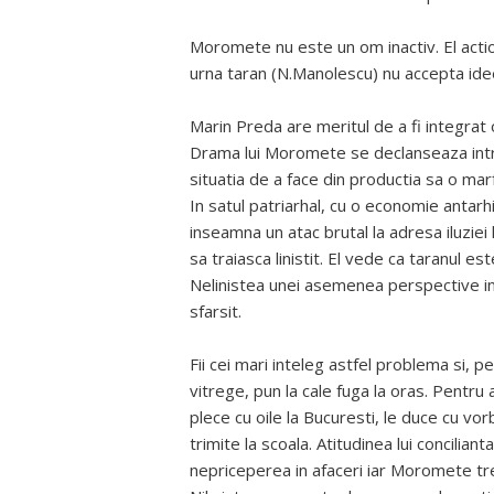
Moromete nu este un om inactiv. El action
urna taran (N.Manolescu) nu accepta ideea
Marin Preda are meritul de a fi integrat o
Drama lui Moromete se declanseaza intr-u
situatia de a face din productia sa o mar
In satul patriarhal, cu o economie antarhi
inseamna un atac brutal la adresa iluziei 
sa traiasca linistit. El vede ca taranul e
Nelinistea unei asemenea perspective inc
sfarsit.
Fii cei mari inteleg astfel problema si, pe
vitrege, pun la cale fuga la oras. Pentru
plece cu oile la Bucuresti, le duce cu vorb
trimite la scoala. Atitudinea lui conciliant
nepriceperea in afaceri iar Moromete tre