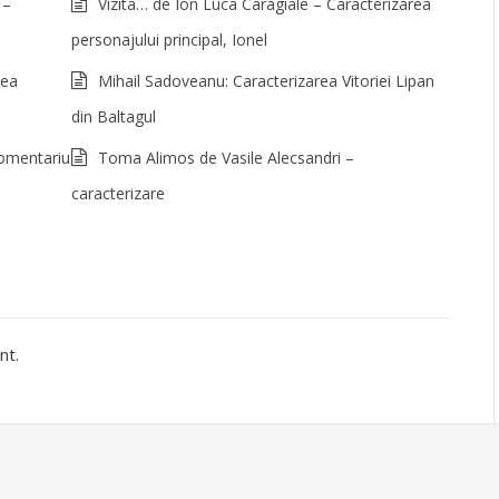
 –
Vizita… de Ion Luca Caragiale – Caracterizarea
personajului principal, Ionel
rea
Mihail Sadoveanu: Caracterizarea Vitoriei Lipan
din Baltagul
comentariu
Toma Alimos de Vasile Alecsandri –
caracterizare
nt.