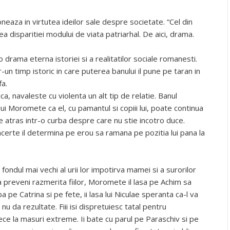
eaza in virtutea ideilor sale despre societate. “Cel din
 disparitiei modului de viata patriarhal. De aici, drama.
 drama eterna istoriei si a realitatilor sociale romanesti.
n timp istoric in care puterea banului il pune pe taran in
fa.
ca, navaleste cu violenta un alt tip de relatie. Banul
lui Moromete ca el, cu pamantul si copiii lui, poate continua
ste atras intr-o curba despre care nu stie incotro duce.
erte il determina pe erou sa ramana pe pozitia lui pana la
 fondul mai vechi al urii lor impotirva mamei si a surorilor
 a preveni razmerita fiilor, Moromete il lasa pe Achim sa
a pe Catrina si pe fete, ii lasa lui Niculae speranta ca-l va
a nu da rezultate. Fiii isi dispretuiesc tatal pentru
ce la masuri extreme. Ii bate cu parul pe Paraschiv si pe