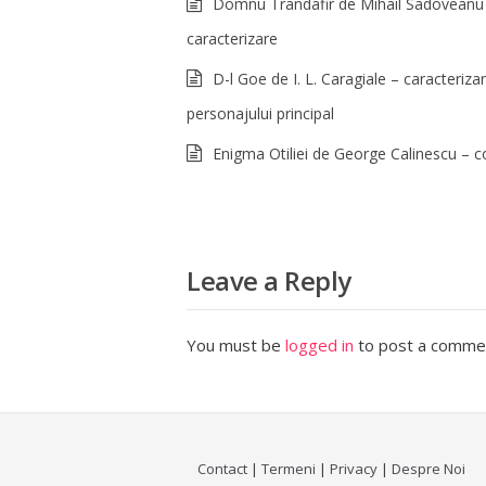
Domnu Trandafir de Mihail Sadoveanu
caracterizare
D-l Goe de I. L. Caragiale – caracteriza
personajului principal
Enigma Otiliei de George Calinescu – 
Leave a Reply
You must be
logged in
to post a comme
Contact
|
Termeni
|
Privacy
|
Despre Noi