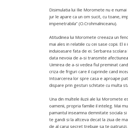
Disimulatia lui Ilie Moromete nu e numai 
jur le apare ca un om sucit, cu toane, impr
impenetrabila” (O.Crohmalniceanu).
Atitudinea lui Moromete creeaza un feno
mai ales in relatiile cu cei sase copii. El 
induioasare fata de ei. Serbarea scolara 
data nevoia de a-si transmite afectiunea 
Uimirea de a-si vedea fiul preminat cand
criza de friguri care il cuprinde cand in
Intoarcerea lor spre casa e aproape pateti
dispare prin gesturi schitate cu multa st
Una din multele iluzii ale lui Moromete es
oamenii, propria familie il inteleg. Mai 
pamantul inseamna demnitate sociala si n
te gandi si la altceva decat la ziua de ma
de al carui secret trebuie sa te patrunzi.