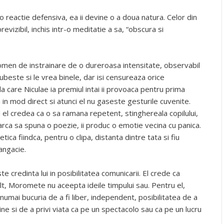
o reactie defensiva, ea ii devine o a doua natura. Celor din
evizibil, inchis intr-o meditatie a sa, “obscura si
men de instrainare de o dureroasa intensitate, observabil
ii iubeste si le vrea binele, dar isi censureaza orice
la care Niculae ia premiul intai ii provoaca pentru prima
in mod direct si atunci el nu gaseste gesturile cuvenite.
 el credea ca o sa ramana repetent, stinghereala copilului,
cearca sa spuna o poezie, ii produc o emotie vecina cu panica.
ca fiindca, pentru o clipa, distanta dintre tata si fiu
angacie.
te credinta lui in posibilitatea comunicarii. El crede ca
mult, Moromete nu aceepta ideile timpului sau. Pentru el,
umai bucuria de a fi liber, independent, posibilitatea de a
ine si de a privi viata ca pe un spectacolo sau ca pe un lucru