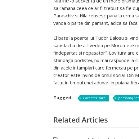
Nila intr-o secventa de un mare dramatis
sa ramana ceea ce ar fi trebuit sa fie dup
Paraschiv si Nila reusesc pana la urma sa
vanda o parte din pamant, adica sa faca 
El bate la poarta lui Tudor Balosu si vind
satisfactia de a-l vedea pe Moromete umi
“indepartat si nepasator”. Lovitura are e
stanoaga podistei, nu mai raspunde la cuv
din acele intamplari care fermecau pe prie
creator este invins de omul social. Di
facut in timpul unei adunari in poiana fier
Tagged:
Caracterizare
personaj re
Related Articles