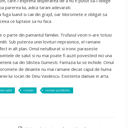
m, care-i exprima disperarea de a nu fi putut sa-i oblige
a parerea lui, adica tarani adevarati.
 fuga luand si caii din grajd, oar Moromete e obligat sa
ceea ce luptase sa nu faca.
e o parte din pamantul familiei. Trufasul vecin n-are totusi
lit. Sub puterea unei lovituri neprasnice, el ramane
fect in alt plan. Omul netulburat si ironic paraseste
intele de salut si nu mai poate fi auzit povestind nici una
tenii sai din Silistea Gumesti. Fantazia lui se inchide. Omul
n Moromete de dinainte nu mai ramane decat capul de huma
ariei lui Iocan de Dinu Vasilescu. Existenta dainuie in arta.
marcabil
roman
roman postbelic