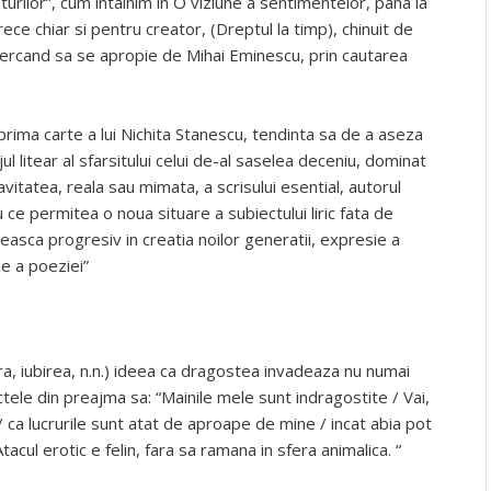
mturilor”, cum intalnim in O viziune a sentimentelor, pana la
ce chiar si pentru creator, (Dreptul la timp), chinuit de
incercand sa se apropie de Mihai Eminescu, prin cautarea
prima carte a lui Nichita Stanescu, tendinta sa de a aseza
ajul litear al sfarsitului celui de-al saselea deceniu, dominat
vitatea, reala sau mimata, a scrisului esential, autorul
iu ce permitea o noua situare a subiectului liric fata de
easca progresiv in creatia noilor generatii, expresie a
ine a poeziei”
ara, iubirea, n.n.) ideea ca dragostea invadeaza nu numai
ctele din preajma sa: “Mainile mele sunt indragostite / Vai,
/ ca lucrurile sunt atat de aproape de mine / incat abia pot
acul erotic e felin, fara sa ramana in sfera animalica. “