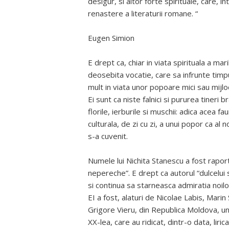
desigur, si altor forte spirituale, care,
renastere a literaturii romane. “
Eugen Simion
E drept ca, chiar in viata spirituala a mar
deosebita vocatie, care sa infrunte timpu
mult in viata unor popoare mici sau mijloc
Ei sunt ca niste falnici si pururea tineri b
florile, ierburile si muschii: adica acea
culturala, de zi cu zi, a unui popor ca al 
s-a cuvenit.
Numele lui Nichita Stanescu a fost raporta
nepereche”. E drept ca autorul “dulcelui
si continua sa starneasca admiratia noilor 
EI a fost, alaturi de Nicolae Labis, Mar
Grigore Vieru, din Republica Moldova, un
XX-lea, care au ridicat, dintr-o data, liri