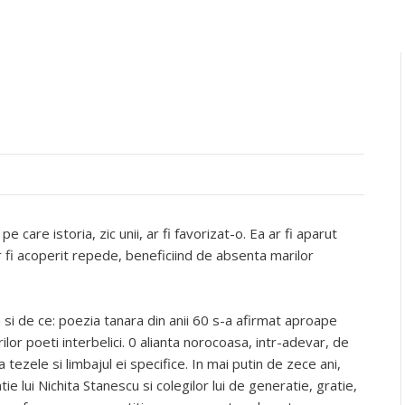
u
e care istoria, zic unii, ar fi favorizat-o. Ea ar fi aparut
ar fi acoperit repede, beneficiind de absenta marilor
 si de ce: poezia tanara din anii 60 s-a afirmat aproape
ilor poeti interbelici. 0 alianta norocoasa, intr-adevar, de
a tezele si limbajul ei specifice. In mai putin de zece ani,
e lui Nichita Stanescu si colegilor lui de generatie, gratie,