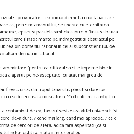
 senzual si provocator – exprimand emotia unui tanar care
pare ca, prin simtamantul lui, se uneste cu eternitatea.
metrie, epitet si paralela simbolica intre o fiinta salbatica
retul care il inspaimanta pe indragostit si abstractul pe
a iubirea din domeniul rational in cel al subconstientului, de
naltam din nou in rational.
o amenintare (pentru ca cititorul sa si le imprime bine in
 adica a aparut pe ne-asteptate, cu atat mai greu de
ar firesc, urca, din trupul tanarului, placut si dureros
in cea dureroasa a muscaturii): “Coltii albi mi i-a infipt in
 data contaminat de ea, tanarul sesizeaza altfel universul: “si
cerc, de-a dura, / cand mai larg, cand mai aproape, / ca o
ma de cerc ori de sfera, adica fara asperitati (ca si
etul indragostit se muta in interiorul ei.