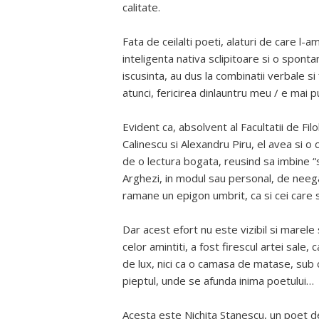
calitate.
Fata de ceilalti poeti, alaturi de care l-
inteligenta nativa sclipitoare si o sponta
iscusinta, au dus la combinatii verbale si 
atunci, fericirea dinlauntru meu / e mai 
Evident ca, absolvent al Facultatii de F
Calinescu si Alexandru Piru, el avea si o
de o lectura bogata, reusind sa imbine “s
Arghezi, in modul sau personal, de neegala
ramane un epigon umbrit, ca si cei care s
Dar acest efort nu este vizibil si marel
celor amintiti, a fost firescul artei sale,
de lux, nici ca o camasa de matase, sub c
pieptul, unde se afunda inima poetului…
Acesta este Nichita Stanescu, un poet de 