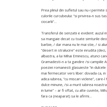
Prea plinul din sufletul sau nu-i permite 
culorile curcubeului: “si privirea-n sus ta
ciocarlii”…
Transferul de senzatii e evident: auzul i
sa mangaie decat cu toate simturile deod
barbie, / dar mana nu le mai stie, / si al
“desert in stralucire” este inrudita (deci
albastra, a lui Mihai Eminescu, atunci cand
Gramadesti-n a ta gandire /si campiile A
poeziei romanesti glasuieste “in dulcele s
mai fermecator vers liber: dovada ca, in a
adica iubirea, “cu miscari viclene”, care-
dulce minune, /si-a murit iubirea noastra
in lume” – ar fi oftat, cu alte cuvinte, Mi
fara ca (neaparat) sa le afirmi…