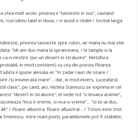
sa stea mult acolo: privirea ii “tasneste in sus”, cautand
sni, /curcubeu taiat in doua, / si auzul o-ntalni / tocmai langa
ntalneste, privirea tasneste spre culori, iar mana nu mai stie
ata: “Mi-am dus mana la spranceana, / la tampla si la
un-ca-n nestire /pe-un desert in stralucire”. Metafora
, probabil, in mod constient) cu cea din poezia Floarea
 iubita ii spune alesului ei: “In zadar rauri de soare /
sire /si intunecata mare”… dar, in mod invers, Luceafarul
til clasic”, pe cand, aici, Nichita Stanescu se exprima in cel
cest “desert in stralucire”, el vede tot “o leoaica aramie”,
l fascineaza “inca o vreme, si-nca-o vreme”… “si te-ai dus,
 â€” / Floare-albastra, floare-albastral… / Totusi este trist
hai Eminescu. Intre marii poeti, paralelismele pot fi stabilite,