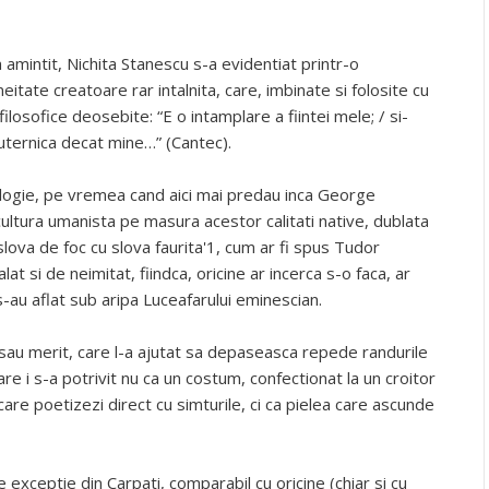
am amintit, Nichita Stanescu s-a evidentiat printr-o
neitate creatoare rar intalnita, care, imbinate si folosite cu
filosofice deosebite: “E o intamplare a fiintei mele; / si-
puternica decat mine…” (Cantec).
ilologie, pe vremea cand aici mai predau inca George
 cultura umanista pe masura acestor calitati native, dublata
lova de foc cu slova faurita'1, cum ar fi spus Tudor
t si de neimitat, fiindca, oricine ar incerca s-o faca, ar
-au aflat sub aripa Luceafarului eminescian.
e sau merit, care l-a ajutat sa depaseasca repede randurile
 care i s-a potrivit nu ca un costum, confectionat la un croitor
are poetizezi direct cu simturile, ci ca pielea care ascunde
exceptie din Carpati, comparabil cu oricine (chiar si cu