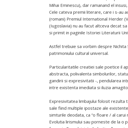
Mihai Eminescu), dar ramanand el insusi, 
Cele cateva premii literare, care i s-au ac
(romani) Premiul International Herder (
(Iugoslavia) nu au facut altceva decat s
si primit in paginile Istoriei Literaturii Un
Astfel trebuie sa vorbim despre Nichita
patrimoniului cultural universal.
Particularitatile creatiei sale poetice il a
abstracta, polivalenta simbolurilor, statu
gandirii si expresivitatii -, pendularea in
intre existenta imediata si iluzia amagito
Expresivitatea limbajului folosit rezulta 
sale fiind multiple ipostaze ale existente
simturile deodata, ca “o floare / al carui
Evolutia lirismului sau porneste de la o p