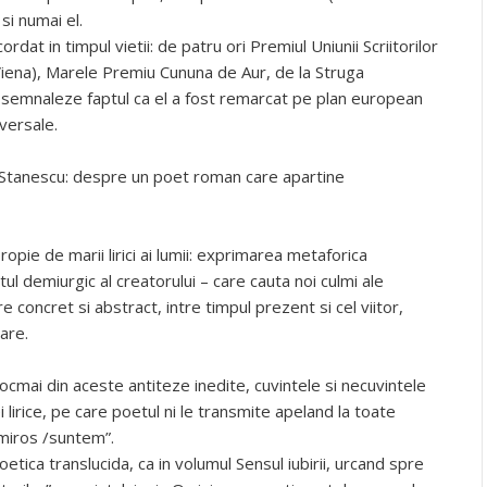
si numai el.
ordat in timpul vietii: de patru ori Premiul Uniunii Scriitorilor
Viena), Marele Premiu Cununa de Aur, de la Struga
a semnaleze faptul ca el a fost remarcat pe plan european
iversale.
 Stanescu: despre un poet roman care apartine
propie de marii lirici ai lumii: exprimarea metaforica
tul demiurgic al creatorului – care cauta noi culmi ale
tre concret si abstract, intre timpul prezent si cel viitor,
are.
tocmai din aceste antiteze inedite, cuvintele si necuvintele
i lirice, pe care poetul ni le transmite apeland la toate
 miros /suntem”.
oetica translucida, ca in volumul Sensul iubirii, urcand spre