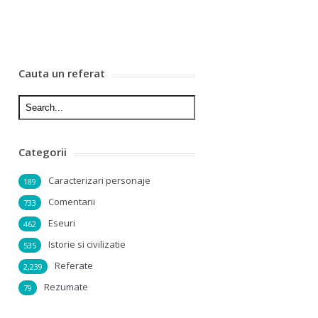
Cauta un referat
Categorii
Caracterizari personaje
189
Comentarii
733
Eseuri
462
Istorie si civilizatie
535
Referate
2,239
Rezumate
79