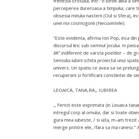
frenezia Erosului, intr-“o betie alba a si
perceperea dureroasa a timpului, care tre
obsesia mitului nasterii (Oul si Sfera), 
unei noi cosmogonii (Necuvintele).
“Este evidenta, afirma Ion Pop, inca din 
discursul liric sub semnul jocului. In peis
â€” indiferent de varsta poetilor – de gra
Sensului iubirii schita proiectul unui spat
univers. Un spatiu ce avea sa se prelung
recuperarii si fortificarii constiintei de s
LEOAICÄ‚ TANÄ‚RÄ‚, IUBIREA
,, Fericit este exprimata (in Leuaica tan
intregul corp al omului, dar si toate obie
gura mea iubeste, / si iata, m-am trezit 
merge printre ele, /fara sa ma ranesc.” At