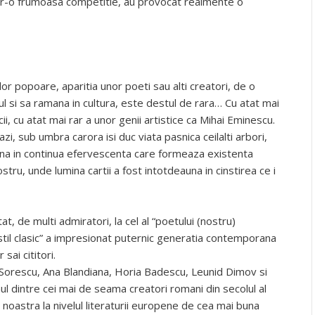
 intr-o frumoasa competitie, au provocat realmente o
ilor popoare, aparitia unor poeti sau alti creatori, de o
l si sa ramana in cultura, este destul de rara… Cu atat mai
ii, cu atat mai rar a unor genii artistice ca Mihai Eminescu.
razi, sub umbra carora isi duc viata pasnica ceilalti arbori,
 fauna in continua efervescenta care formeaza existenta
nostru, unde lumina cartii a fost intotdeauna in cinstirea ce i
t, de multi admiratori, la cel al “poetului (nostru)
 stil clasic” a impresionat puternic generatia contemporana
sai cititori.
in Sorescu, Ana Blandiana, Horia Badescu, Leunid Dimov si
ul dintre cei mai de seama creatori romani din secolul al
ca noastra la nivelul literaturii europene de cea mai buna