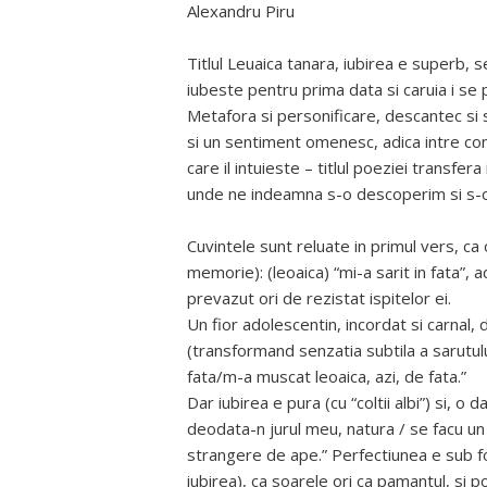
Alexandru Piru
Titlul Leuaica tanara, iubirea e superb,
iubeste pentru prima data si caruia i se 
Metafora si personificare, descantec si si
si un sentiment omenesc, adica intre conc
care il intuieste – titlul poeziei transfer
unde ne indeamna s-o descoperim si s-o i
Cuvintele sunt reluate in primul vers, ca 
memorie): (leoaica) “mi-a sarit in fata”,
prevazut ori de rezistat ispitelor ei.
Un fior adolescentin, incordat si carnal, d
(transformand senzatia subtila a sarutului 
fata/m-a muscat leoaica, azi, de fata.”
Dar iubirea e pura (cu “coltii albi”) si, o
deodata-n jurul meu, natura / se facu un 
strangere de ape.” Perfectiunea e sub for
iubirea), ca soarele ori ca pamantul, si po