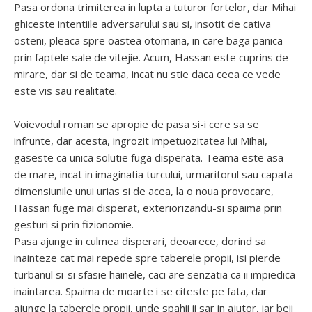
Pasa ordona trimiterea in lupta a tuturor fortelor, dar Mihai
ghiceste intentiile adversarului sau si, insotit de cativa
osteni, pleaca spre oastea otomana, in care baga panica
prin faptele sale de vitejie. Acum, Hassan este cuprins de
mirare, dar si de teama, incat nu stie daca ceea ce vede
este vis sau realitate.
Voievodul roman se apropie de pasa si-i cere sa se
infrunte, dar acesta, ingrozit impetuozitatea lui Mihai,
gaseste ca unica solutie fuga disperata. Teama este asa
de mare, incat in imaginatia turcului, urmaritorul sau capata
dimensiunile unui urias si de acea, la o noua provocare,
Hassan fuge mai disperat, exteriorizandu-si spaima prin
gesturi si prin fizionomie.
Pasa ajunge in culmea disperari, deoarece, dorind sa
inainteze cat mai repede spre taberele propii, isi pierde
turbanul si-si sfasie hainele, caci are senzatia ca ii impiedica
inaintarea. Spaima de moarte i se citeste pe fata, dar
ajunge la taberele propii, unde spahii ii sar in ajutor, iar beii