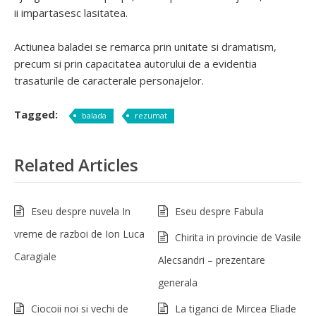
ii impartasesc lasitatea.
Actiunea baladei se remarca prin unitate si dramatism,
precum si prin capacitatea autorului de a evidentia
trasaturile de caracterale personajelor.
Tagged:
balada
rezumat
Related Articles
Eseu despre nuvela In
Eseu despre Fabula
vreme de razboi de Ion Luca
Chirita in provincie de Vasile
Caragiale
Alecsandri – prezentare
generala
Ciocoii noi si vechi de
La tiganci de Mircea Eliade