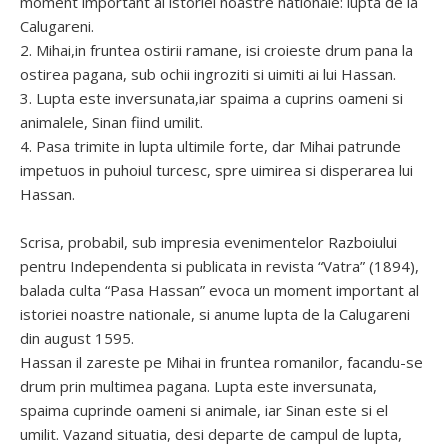
moment important al istoriei noastre nationale: lupta de la
Calugareni.
2. Mihai,in fruntea ostirii ramane, isi croieste drum pana la
ostirea pagana, sub ochii ingroziti si uimiti ai lui Hassan.
3. Lupta este inversunata,iar spaima a cuprins oameni si
animalele, Sinan fiind umilit.
4. Pasa trimite in lupta ultimile forte, dar Mihai patrunde
impetuos in puhoiul turcesc, spre uimirea si disperarea lui
Hassan.
Scrisa, probabil, sub impresia evenimentelor Razboiului
pentru Independenta si publicata in revista “Vatra” (1894),
balada culta “Pasa Hassan” evoca un moment important al
istoriei noastre nationale, si anume lupta de la Calugareni
din august 1595.
Hassan il zareste pe Mihai in fruntea romanilor, facandu-se
drum prin multimea pagana. Lupta este inversunata,
spaima cuprinde oameni si animale, iar Sinan este si el
umilit. Vazand situatia, desi departe de campul de lupta,