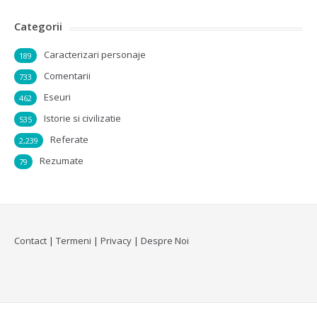
Categorii
Caracterizari personaje
189
Comentarii
733
Eseuri
462
Istorie si civilizatie
535
Referate
2,239
Rezumate
79
Contact
|
Termeni
|
Privacy
|
Despre Noi