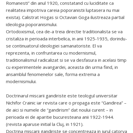
Romanesti” din anul 1920, constatand cu luciditate ca
realitatea impotriva careia poporanistii luptasera nu mai
exista). Calistrat Hogas si Octavian Goga ilustreaza partial
ideologia poporanismului.
Ortodoxismul, cea de-a treia directie traditionalista se va
cristaliza in perioada interbelica, in anii 1925-1935, dorindu-
se continuatorul ideologiei samanatoriste. El va
reprezenta, in confruntarea cu modernismul,
traditionalismul radicalizat si se va desfasura in acelasi timp
cu experimentele avangardei, aceasta din urma fiind, in
ansamblul fenomenelor sale, forma extrema a
modernismului.
Doctrinarul miscarii gandiriste este teologul universitar
Nichifor Crainic iar revista care o propaga este “Gandirea” –
de aici si numele de “gandirism” dat noului curent – in
perioada ei de aparitie bucuresteana anii 1922-1944.
(revista aparuse initial la Cluj, in 1921).
Doctrina miscarii gandiriste se concentreaza in jurul catorva