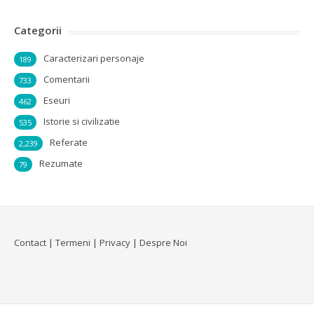
Categorii
Caracterizari personaje
189
Comentarii
733
Eseuri
462
Istorie si civilizatie
535
Referate
2,239
Rezumate
79
Contact
|
Termeni
|
Privacy
|
Despre Noi