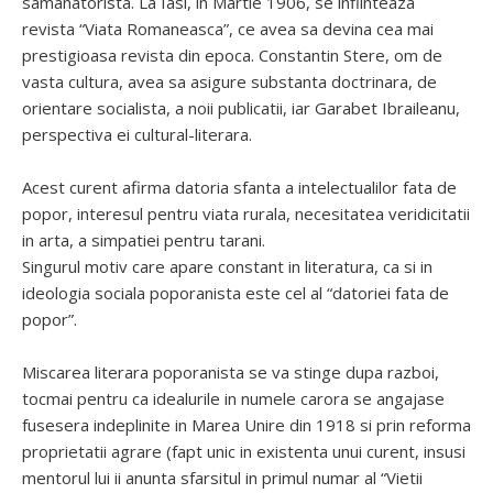
samanatorista. La Iasi, in Martie 1906, se infiinteaza
revista “Viata Romaneasca”, ce avea sa devina cea mai
prestigioasa revista din epoca. Constantin Stere, om de
vasta cultura, avea sa asigure substanta doctrinara, de
orientare socialista, a noii publicatii, iar Garabet Ibraileanu,
perspectiva ei cultural-literara.
Acest curent afirma datoria sfanta a intelectualilor fata de
popor, interesul pentru viata rurala, necesitatea veridicitatii
in arta, a simpatiei pentru tarani.
Singurul motiv care apare constant in literatura, ca si in
ideologia sociala poporanista este cel al “datoriei fata de
popor”.
Miscarea literara poporanista se va stinge dupa razboi,
tocmai pentru ca idealurile in numele carora se angajase
fusesera indeplinite in Marea Unire din 1918 si prin reforma
proprietatii agrare (fapt unic in existenta unui curent, insusi
mentorul lui ii anunta sfarsitul in primul numar al “Vietii