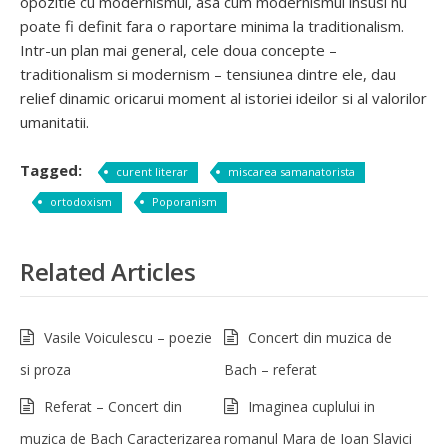
opozitie cu modernismul, asa cum modernismul insusi nu
poate fi definit fara o raportare minima la traditionalism.
Intr-un plan mai general, cele doua concepte –
traditionalism si modernism – tensiunea dintre ele, dau
relief dinamic oricarui moment al istoriei ideilor si al valorilor
umanitatii.
Tagged:
curent literar
miscarea samanatorista
ortodoxism
Poporanism
Related Articles
Vasile Voiculescu – poezie
Concert din muzica de
si proza
Bach – referat
Referat – Concert din
Imaginea cuplului in
muzica de Bach Caracterizarea
romanul Mara de Ioan Slavici