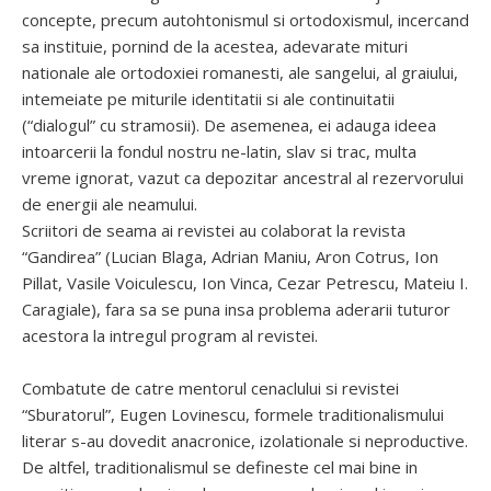
concepte, precum autohtonismul si ortodoxismul, incercand
sa instituie, pornind de la acestea, adevarate mituri
nationale ale ortodoxiei romanesti, ale sangelui, al graiului,
intemeiate pe miturile identitatii si ale continuitatii
(“dialogul” cu stramosii). De asemenea, ei adauga ideea
intoarcerii la fondul nostru ne-latin, slav si trac, multa
vreme ignorat, vazut ca depozitar ancestral al rezervorului
de energii ale neamului.
Scriitori de seama ai revistei au colaborat la revista
“Gandirea” (Lucian Blaga, Adrian Maniu, Aron Cotrus, Ion
Pillat, Vasile Voiculescu, Ion Vinca, Cezar Petrescu, Mateiu I.
Caragiale), fara sa se puna insa problema aderarii tuturor
acestora la intregul program al revistei.
Combatute de catre mentorul cenaclului si revistei
“Sburatorul”, Eugen Lovinescu, formele traditionalismului
literar s-au dovedit anacronice, izolationale si neproductive.
De altfel, traditionalismul se defineste cel mai bine in