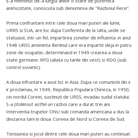
s-a mentinut de-a lungul anilor o stare de puternica
animozitate, cunoscuta sub denumirea de “Razboiul Rece”.
Prima confruntare intre cele doua mari puteri ale lumii,
URRS si SUA, are loc dupa Conferinta de la Ialta, unde se
statuase, intr-un fel, impartirea zonelor de influenta. in anul
1948 URSS ameninta Berlinul care era impartit deja in patru
zone de ocupatie, determinand in 1949 crearea a doua
state germane: RFG (aliata cu tarile din vest) si RDG (sub
control sovietic).
A doua infruntare a avut loc in Asia. Dupa ce comunistii din ii
ir proclamau, in 1949, Republica Populara Chineza, in 1950,
cei nordul Coreei, sustinuti de URSS, invadau sudul statului.
S-a (itoliinsut astfel un razboi care a durat trei ani.
Interventia trupelor ONU sub comanda americana a dus la
divizarea tarii in doua: Coreea de Nord si Coreea de Sud.
Tensiunea si jocul dintre cele doua mari puteri au continuat.