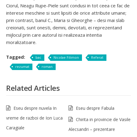
Ciorul, Neagu Rupe-Piele sunt condusi in tot ceea ce fac de
interese meschine si sunt lipsiti de orice attribute umane;
prin contrast, banul C., Maria si Gheorghe – desi mai slab
creionati, sunt onesti, demni, devotati, ei reprezentand
mijlocul prin care autorul isi realizeaza intentia
moralizatoare.
Tagged:
bac
Nicolae Filimon
Referat
rezumat
roman
Related Articles
Eseu despre nuvela In
Eseu despre Fabula
vreme de razboi de Ion Luca
Chirita in provincie de Vasile
Caragiale
Alecsandri – prezentare