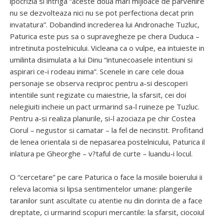
ipocrizia si intriga “aceste doua mari mijloace de parvenire
nu se dezvolteaza nici nu se pot perfectiona decat prin
invatatura”. Dobandind increderea lui Andronache Tuzluc,
Paturica este pus sa o supravegheze pe chera Duduca –
intretinuta postelnicului. Vicleana ca o vulpe, ea intuieste in
umilinta disimulata a lui Dinu “intunecoasele intentiuni si
aspirari ce-i rodeau inima”. Scenele in care cele doua
personaje se observa reciproc pentru a-si descoperi
intentiile sunt regizate cu maiestrie, la sfarsit, cei doi
nelegiuiti incheie un pact urmarind sa-l ruineze pe Tuzluc.
Pentru a-si realiza planurile, si-l azociaza pe chir Costea
Ciorul – negustor si camatar – la fel de necinstit. Profitand
de lenea orientala si de nepasarea postelnicului, Paturica il
inlatura pe Gheorghe – v?taful de curte – luandu-i locul.
O “cercetare” pe care Paturica o face la mosiile boierului ii
releva lacomia si lipsa sentimentelor umane: plangerile
taranilor sunt ascultate cu atentie nu din dorinta de a face
dreptate, ci urmarind scopuri mercantile: la sfarsit, ciocoiul