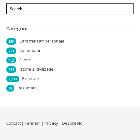
Categorii
Caracterizari personaje
189
Comentarii
733
Eseuri
462
Istorie si civilizatie
535
Referate
2,239
Rezumate
79
Contact
|
Termeni
|
Privacy
|
Despre Noi