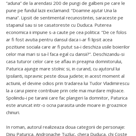
“aduna” de la arendasi 200 de pungi de galbeni pe care le
pune pe fundul lazii exclamand: “Doamne ajuta! Una la
mana”. Lipsit de sentimental recunostintei, saraceste pe
stapanul sau si se casatoreste cu Duduca. Puterea
economica ii impune s-a caute pe cea politica: “De ce folos
ar fi fost avutia pentru dansul daca i-ar fi lipsit acea
pozitiune sociala care ar fi putut sa-i deschiza usile boierilor
celor mai mari si sa-l faca egal cu dansii?”. Deschizandu-si
casa tuturor celor care se aflau in preajma domnitorului,
Paturica ajunge mare stolnic si, in curand, cu ajutorul lui
Ipsilanti, ispravnic peste doua judete; in acest moment al
actiunii, el devine odios prin tradarea lui Tudor Vladimirescu
la a carui pieire contribuie prin cele mai murdare mijloace.
Spoliindu-i pe taranii care fac plangeri la domnitor, Paturica
este aruncat intr-o ocna parasita unde moare in groaznice
chinuri.
In roman, autorul realizeaza doua categorii de personaje:
Dinu Paturica, Andronache Tuzluc, chera Duduca, chi Coste