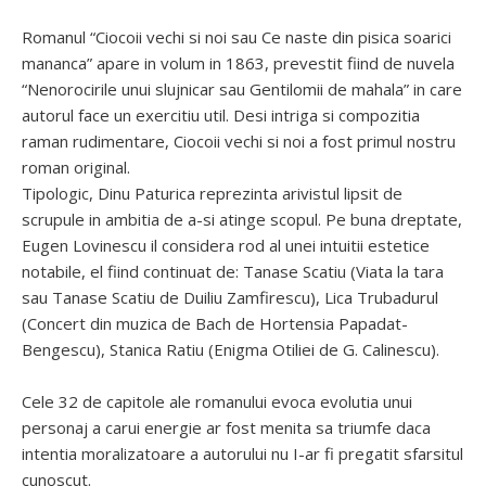
Romanul “Ciocoii vechi si noi sau Ce naste din pisica soarici
mananca” apare in volum in 1863, prevestit fiind de nuvela
“Nenorocirile unui slujnicar sau Gentilomii de mahala” in care
autorul face un exercitiu util. Desi intriga si compozitia
raman rudimentare, Ciocoii vechi si noi a fost primul nostru
roman original.
Tipologic, Dinu Paturica reprezinta arivistul lipsit de
scrupule in ambitia de a-si atinge scopul. Pe buna dreptate,
Eugen Lovinescu il considera rod al unei intuitii estetice
notabile, el fiind continuat de: Tanase Scatiu (Viata la tara
sau Tanase Scatiu de Duiliu Zamfirescu), Lica Trubadurul
(Concert din muzica de Bach de Hortensia Papadat-
Bengescu), Stanica Ratiu (Enigma Otiliei de G. Calinescu).
Cele 32 de capitole ale romanului evoca evolutia unui
personaj a carui energie ar fost menita sa triumfe daca
intentia moralizatoare a autorului nu I-ar fi pregatit sfarsitul
cunoscut.