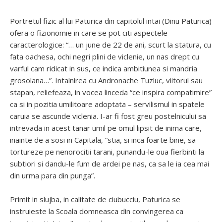
Portretul fizic al lui Paturica din capitolul intai (Dinu Paturica)
ofera o fizionomie in care se pot citi aspectele
caracterologice: “… un june de 22 de ani, scurt la statura, cu
fata oachesa, ochi negri plini de viclenie, un nas drept cu
varful cam ridicat in sus, ce indica ambitiunea si mandria
grosolana…”. Intalnirea cu Andronache Tuzluc, viitorul sau
stapan, reliefeaza, in vocea linceda “ce inspira compatimire”
ca si in pozitia umilitoare adoptata – servilismul in spatele
caruia se ascunde viclenia. I-ar fi fost greu postelnicului sa
intrevada in acest tanar umil pe omul lipsit de inima care,
inainte de a sosi in Capitala, “stia, si inca foarte bine, sa
tortureze pe nenorocitii tarani, punandu-le oua fierbinti la
subtiori si dandu-le fum de ardei pe nas, ca sa le ia cea mai
din urma para din punga”.
Primit in slujba, in calitate de ciubucciu, Paturica se
instruieste la Scoala domneasca din convingerea ca