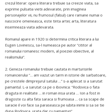
crezul literar: opera literara trebuie sa creeze viata, sa
exprime pulsatia vietii adevarate, prin imaginea
personajelor vii, nu frumosul (falsul) care ramane numai o
nascocire omeneasca, este tinta artei; arta, literatura
insemneaza viata adevarata.
Romanul apare in 1920 si determina critica literara a lui
Eugen Lovinescu, sa-l numeasca pe autor “cititor al
romanului romanesc modern, al poeziei obiective, al
realismului”.
2. Geneza romanului trebuie cautata in marturisirile
romancierului “… am vazut un tarm in istorie de sarbatoare,
pe crestele dimprejurul satului …” s-a aplecat si a sarutat
pamantul. L-a sarutat ca pe o ibovnica: “Rodovica o fata
draguta in realitate … in roman insa urata … Ion a fost in
dragoste cu alta fata saraca si frumoasa … ca sa scape de
saracie il voi face sa paraseasca pe iubita inimii si sa se tie
dupa Rodovica, urata dar cu pamanturi”.