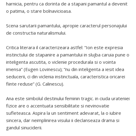
harnicia, pentru ca dorinta de a stapani pamantul a devenit
o patima, o stare bolnavicioasa.
Scena sarutarii pamantului, apropie caracterul personajului
de constructia naturalismului.
Critica literara il caracterizeara astfel: “Ion este expresia
instinctului de stapanire a pamantului in slujba caruia pune o
inteligenta ascutita, o viclenie procedurala si o vointa
imensa” (Eugen Lovinescu); “nu din inteligenta a iesit idea
seducerii, ci din viclenia instinctuala, caracteristica oricarei
fiinte reduse” (G. Calinescu).
Ana este simbolul destinului feminin tragic. in ciuda urateniei
fizice are o accentuata sensibilitate si nevinovatie
sufleteasca. Aspira la un sentiment adevarat, la o iubire
sincera, dar neimplinirea visului ii declanseaza drama si
gandul sinuciderii.