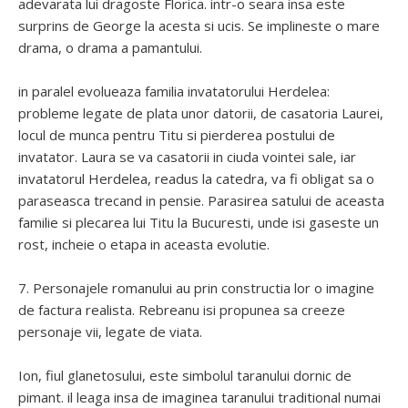
adevarata lui dragoste Florica. intr-o seara insa este
surprins de George la acesta si ucis. Se implineste o mare
drama, o drama a pamantului.
in paralel evolueaza familia invatatorului Herdelea:
probleme legate de plata unor datorii, de casatoria Laurei,
locul de munca pentru Titu si pierderea postului de
invatator. Laura se va casatorii in ciuda vointei sale, iar
invatatorul Herdelea, readus la catedra, va fi obligat sa o
paraseasca trecand in pensie. Parasirea satului de aceasta
familie si plecarea lui Titu la Bucuresti, unde isi gaseste un
rost, incheie o etapa in aceasta evolutie.
7. Personajele romanului au prin constructia lor o imagine
de factura realista. Rebreanu isi propunea sa creeze
personaje vii, legate de viata.
Ion, fiul glanetosului, este simbolul taranului dornic de
pimant. il leaga insa de imaginea taranului traditional numai