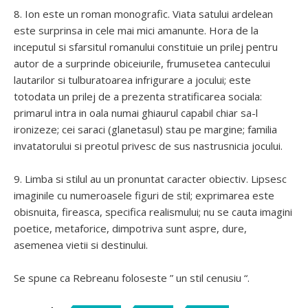
8. Ion este un roman monografic. Viata satului ardelean
este surprinsa in cele mai mici amanunte. Hora de la
inceputul si sfarsitul romanului constituie un prilej pentru
autor de a surprinde obiceiurile, frumusetea cantecului
lautarilor si tulburatoarea infrigurare a jocului; este
totodata un prilej de a prezenta stratificarea sociala:
primarul intra in oala numai ghiaurul capabil chiar sa-l
ironizeze; cei saraci (glanetasul) stau pe margine; familia
invatatorului si preotul privesc de sus nastrusnicia jocului.
9. Limba si stilul au un pronuntat caracter obiectiv. Lipsesc
imaginile cu numeroasele figuri de stil; exprimarea este
obisnuita, fireasca, specifica realismului; nu se cauta imagini
poetice, metaforice, dimpotriva sunt aspre, dure,
asemenea vietii si destinului.
Se spune ca Rebreanu foloseste ” un stil cenusiu “.