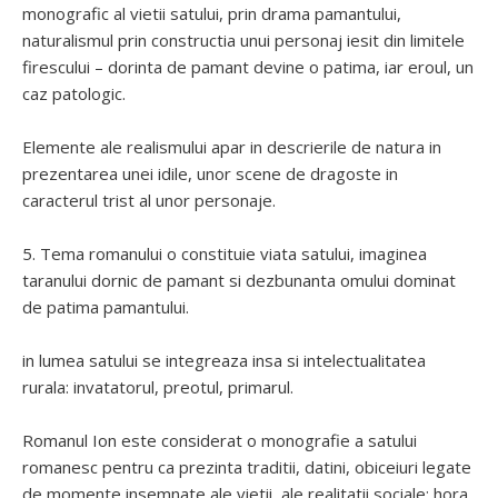
monografic al vietii satului, prin drama pamantului,
naturalismul prin constructia unui personaj iesit din limitele
firescului – dorinta de pamant devine o patima, iar eroul, un
caz patologic.
Elemente ale realismului apar in descrierile de natura in
prezentarea unei idile, unor scene de dragoste in
caracterul trist al unor personaje.
5. Tema romanului o constituie viata satului, imaginea
taranului dornic de pamant si dezbunanta omului dominat
de patima pamantului.
in lumea satului se integreaza insa si intelectualitatea
rurala: invatatorul, preotul, primarul.
Romanul Ion este considerat o monografie a satului
romanesc pentru ca prezinta traditii, datini, obiceiuri legate
de momente insemnate ale vietii, ale realitatii sociale: hora,