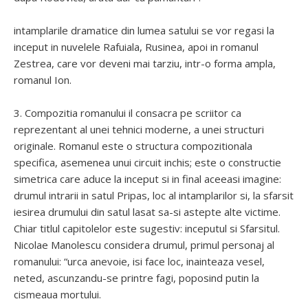
intamplarile dramatice din lumea satului se vor regasi la
inceput in nuvelele Rafuiala, Rusinea, apoi in romanul
Zestrea, care vor deveni mai tarziu, intr-o forma ampla,
romanul Ion.
3. Compozitia romanului il consacra pe scriitor ca
reprezentant al unei tehnici moderne, a unei structuri
originale. Romanul este o structura compozitionala
specifica, asemenea unui circuit inchis; este o constructie
simetrica care aduce la inceput si in final aceeasi imagine:
drumul intrarii in satul Pripas, loc al intamplarilor si, la sfarsit
iesirea drumului din satul lasat sa-si astepte alte victime.
Chiar titlul capitolelor este sugestiv: inceputul si Sfarsitul.
Nicolae Manolescu considera drumul, primul personaj al
romanului: “urca anevoie, isi face loc, inainteaza vesel,
neted, ascunzandu-se printre fagi, poposind putin la
cismeaua mortului.