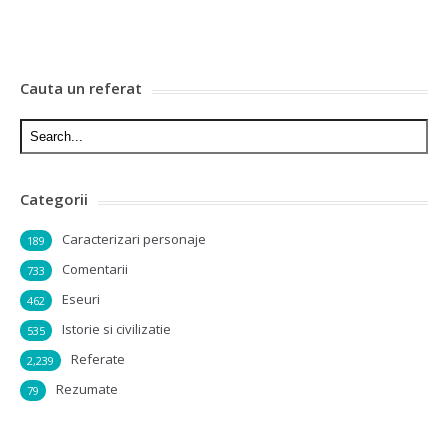
Cauta un referat
Categorii
Caracterizari personaje
189
Comentarii
733
Eseuri
462
Istorie si civilizatie
535
Referate
2,239
Rezumate
79