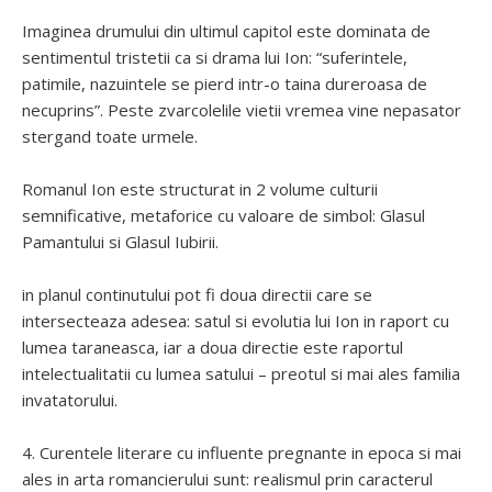
Imaginea drumului din ultimul capitol este dominata de
sentimentul tristetii ca si drama lui Ion: “suferintele,
patimile, nazuintele se pierd intr-o taina dureroasa de
necuprins”. Peste zvarcolelile vietii vremea vine nepasator
stergand toate urmele.
Romanul Ion este structurat in 2 volume culturii
semnificative, metaforice cu valoare de simbol: Glasul
Pamantului si Glasul Iubirii.
in planul continutului pot fi doua directii care se
intersecteaza adesea: satul si evolutia lui Ion in raport cu
lumea taraneasca, iar a doua directie este raportul
intelectualitatii cu lumea satului – preotul si mai ales familia
invatatorului.
4. Curentele literare cu influente pregnante in epoca si mai
ales in arta romancierului sunt: realismul prin caracterul