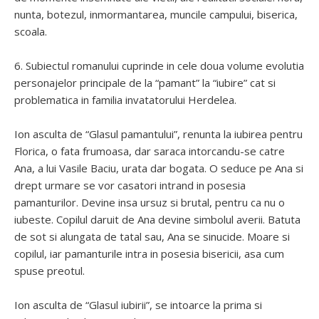
nunta, botezul, inmormantarea, muncile campului, biserica,
scoala.
6. Subiectul romanului cuprinde in cele doua volume evolutia
personajelor principale de la “pamant” la “iubire” cat si
problematica in familia invatatorului Herdelea.
Ion asculta de “Glasul pamantului”, renunta la iubirea pentru
Florica, o fata frumoasa, dar saraca intorcandu-se catre
Ana, a lui Vasile Baciu, urata dar bogata. O seduce pe Ana si
drept urmare se vor casatori intrand in posesia
pamanturilor. Devine insa ursuz si brutal, pentru ca nu o
iubeste. Copilul daruit de Ana devine simbolul averii. Batuta
de sot si alungata de tatal sau, Ana se sinucide. Moare si
copilul, iar pamanturile intra in posesia bisericii, asa cum
spuse preotul.
Ion asculta de “Glasul iubirii”, se intoarce la prima si