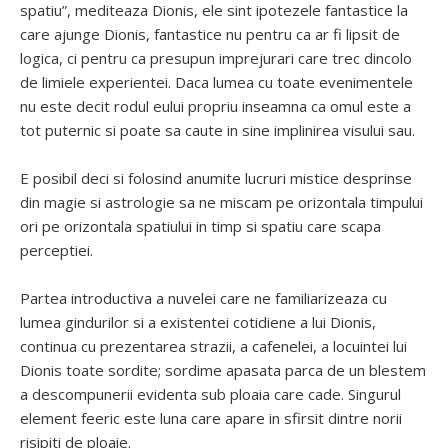
spatiu”, mediteaza Dionis, ele sint ipotezele fantastice la
care ajunge Dionis, fantastice nu pentru ca ar fi lipsit de
logica, ci pentru ca presupun imprejurari care trec dincolo
de limiele experientei. Daca lumea cu toate evenimentele
nu este decit rodul eului propriu inseamna ca omul este a
tot puternic si poate sa caute in sine implinirea visului sau.
E posibil deci si folosind anumite lucruri mistice desprinse
din magie si astrologie sa ne miscam pe orizontala timpului
ori pe orizontala spatiului in timp si spatiu care scapa
perceptiei.
Partea introductiva a nuvelei care ne familiarizeaza cu
lumea gindurilor si a existentei cotidiene a lui Dionis,
continua cu prezentarea strazii, a cafenelei, a locuintei lui
Dionis toate sordite; sordime apasata parca de un blestem
a descompunerii evidenta sub ploaia care cade. Singurul
element feeric este luna care apare in sfirsit dintre norii
risipiti de ploaie.