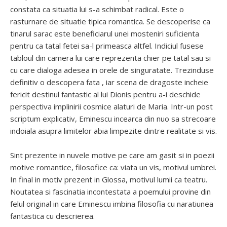
constata ca situatia lui s-a schimbat radical. Este o
rasturnare de situatie tipica romantica. Se descoperise ca
tinarul sarac este beneficiarul unei mosteniri suficienta
pentru ca tatal fetei sa-l primeasca altfel. Indiciul fusese
tabloul din camera lui care reprezenta chier pe tatal sau si
cu care dialoga adesea in orele de singuratate. Trezinduse
definitiv o descopera fata , iar scena de dragoste incheie
fericit destinul fantastic al lui Dionis pentru a-i deschide
perspectiva implinirii cosmice alaturi de Maria. Intr-un post
scriptum explicativ, Eminescu incearca din nuo sa strecoare
indoiala asupra limitelor abia limpezite dintre realitate si vis.
Sint prezente in nuvele motive pe care am gasit si in poezii
motive romantice, filosofice ca: viata un vis, motivul umbrei.
In final in motiv prezent in Glossa, motivul lumii ca teatru.
Noutatea si fascinatia incontestata a poemului provine din
felul original in care Eminescu imbina filosofia cu naratiunea
fantastica cu descrierea.