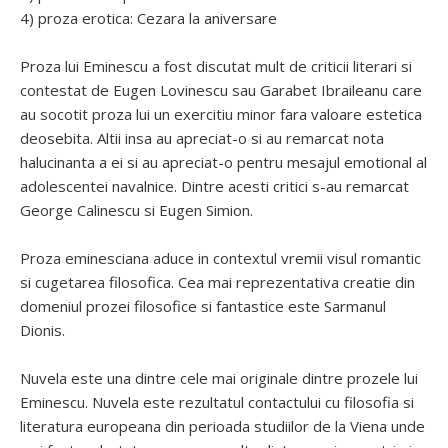
4) proza erotica: Cezara la aniversare
Proza lui Eminescu a fost discutat mult de criticii literari si
contestat de Eugen Lovinescu sau Garabet Ibraileanu care
au socotit proza lui un exercitiu minor fara valoare estetica
deosebita. Altii insa au apreciat-o si au remarcat nota
halucinanta a ei si au apreciat-o pentru mesajul emotional al
adolescentei navalnice. Dintre acesti critici s-au remarcat
George Calinescu si Eugen Simion.
Proza eminesciana aduce in contextul vremii visul romantic
si cugetarea filosofica. Cea mai reprezentativa creatie din
domeniul prozei filosofice si fantastice este Sarmanul
Dionis.
Nuvela este una dintre cele mai originale dintre prozele lui
Eminescu. Nuvela este rezultatul contactului cu filosofia si
literatura europeana din perioada studiilor de la Viena unde