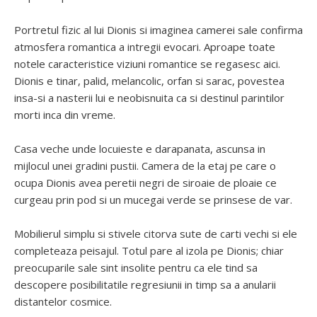
Portretul fizic al lui Dionis si imaginea camerei sale confirma
atmosfera romantica a intregii evocari. Aproape toate
notele caracteristice viziuni romantice se regasesc aici.
Dionis e tinar, palid, melancolic, orfan si sarac, povestea
insa-si a nasterii lui e neobisnuita ca si destinul parintilor
morti inca din vreme.
Casa veche unde locuieste e darapanata, ascunsa in
mijlocul unei gradini pustii. Camera de la etaj pe care o
ocupa Dionis avea peretii negri de siroaie de ploaie ce
curgeau prin pod si un mucegai verde se prinsese de var.
Mobilierul simplu si stivele citorva sute de carti vechi si ele
completeaza peisajul. Totul pare al izola pe Dionis; chiar
preocuparile sale sint insolite pentru ca ele tind sa
descopere posibilitatile regresiunii in timp sa a anularii
distantelor cosmice.