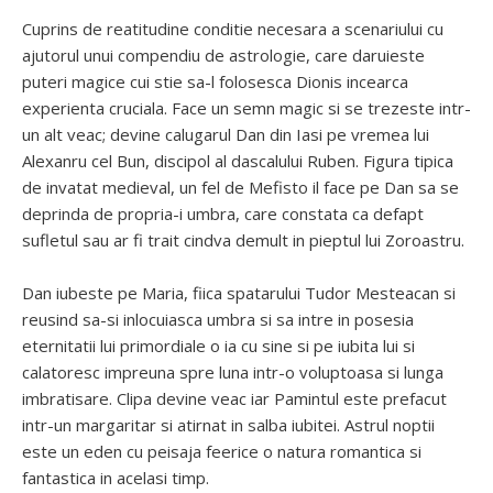
Cuprins de reatitudine conditie necesara a scenariului cu
ajutorul unui compendiu de astrologie, care daruieste
puteri magice cui stie sa-l folosesca Dionis incearca
experienta cruciala. Face un semn magic si se trezeste intr-
un alt veac; devine calugarul Dan din Iasi pe vremea lui
Alexanru cel Bun, discipol al dascalului Ruben. Figura tipica
de invatat medieval, un fel de Mefisto il face pe Dan sa se
deprinda de propria-i umbra, care constata ca defapt
sufletul sau ar fi trait cindva demult in pieptul lui Zoroastru.
Dan iubeste pe Maria, fiica spatarului Tudor Mesteacan si
reusind sa-si inlocuiasca umbra si sa intre in posesia
eternitatii lui primordiale o ia cu sine si pe iubita lui si
calatoresc impreuna spre luna intr-o voluptoasa si lunga
imbratisare. Clipa devine veac iar Pamintul este prefacut
intr-un margaritar si atirnat in salba iubitei. Astrul noptii
este un eden cu peisaja feerice o natura romantica si
fantastica in acelasi timp.