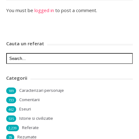
You must be
logged in
to post a comment.
Cauta un referat
Categorii
Caracterizari personaje
189
Comentarii
733
Eseuri
462
Istorie si civilizatie
535
Referate
2,239
Rezumate
79