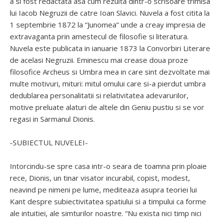
a si fost redactata asa cum rezulta dintr-o scrisoare trimisa
lui Iacob Negruzii de catre Ioan Slavici. Nuvela a fost citita la
1 septembrie 1872 la “Junomea” unde a creay impresia de
extravaganta prin amestecul de filosofie si literatura.
Nuvela este publicata in ianuarie 1873 la Convorbiri Literare
de acelasi Negruzii. Eminescu mai crease doua proze
filosofice Archeus si Umbra mea in care sint dezvoltate mai
multe motivuri, mituri: mitul omului care si-a pierdut umbra
dedublarea personalitatii si relativitatea adevarurilor,
motive preluate alaturi de altele din Geniu pustiu si se vor
regasi in Sarmanul Dionis.
-SUBIECTUL NUVELEI-
Intorcindu-se spre casa intr-o seara de toamna prin ploaie
rece, Dionis, un tinar visator incurabil, copist, modest,
neavind pe nimeni pe lume, mediteaza asupra teoriei lui
Kant despre subiectivitatea spatiului si a timpului ca forme
ale intuitiei, ale simturilor noastre. “Nu exista nici timp nici