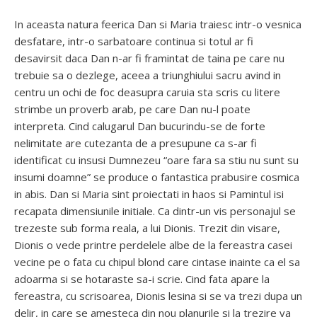
In aceasta natura feerica Dan si Maria traiesc intr-o vesnica
desfatare, intr-o sarbatoare continua si totul ar fi
desavirsit daca Dan n-ar fi framintat de taina pe care nu
trebuie sa o dezlege, aceea a triunghiului sacru avind in
centru un ochi de foc deasupra caruia sta scris cu litere
strimbe un proverb arab, pe care Dan nu-l poate
interpreta. Cind calugarul Dan bucurindu-se de forte
nelimitate are cutezanta de a presupune ca s-ar fi
identificat cu insusi Dumnezeu “oare fara sa stiu nu sunt su
insumi doamne” se produce o fantastica prabusire cosmica
in abis. Dan si Maria sint proiectati in haos si Pamintul isi
recapata dimensiunile initiale. Ca dintr-un vis personajul se
trezeste sub forma reala, a lui Dionis. Trezit din visare,
Dionis o vede printre perdelele albe de la fereastra casei
vecine pe o fata cu chipul blond care cintase inainte ca el sa
adoarma si se hotaraste sa-i scrie. Cind fata apare la
fereastra, cu scrisoarea, Dionis lesina si se va trezi dupa un
delir, in care se amesteca din nou planurile si la trezire va