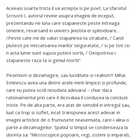
Aceeasi soarta trista il va astepta si pe poet. La sfarsitul
Scrisorii I, autorul revine asupra imaginii de inceput,
prezentandu-ne luna care stapaneste peste intreaga
omenire, revarsand in univers Jinistita ei splendoare…
/Peste cate mii de valuri stapanirea ta strabate, / Cand
plutesti pe miscatoarea marilor singuratate, / si pe toti ce-
n asta lume sunt supusi puterii sortii, / Deopotriva-i
stapaneste raza ta si geniul mortii”.
Pesimism si dezamagire, sau luciditate si realism?! Mihai
Eminescu avea una dintre acele minti limpezi si profunde,
care nu putea ocoli niciodata adevarul – chiar daca
rationamentul prin care il dezvaluia il conducea la concluzii
triste. Pe de alta parte, era atat de sensibil in intregul sau,
luat ca trup si suflet, incat transpunea acest adevar in
imagini artistice de o frumusete neasemuita, care-i alina o
parte a dezamagirilor. Spatiul si timpul se condenseaza la
dorinta sa: “Microscopice popoare, regi, osteni si imparati,