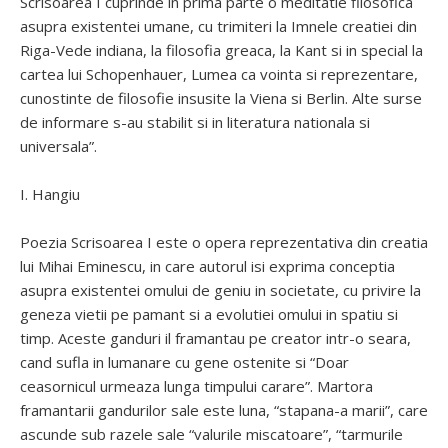
Scrisoarea I cuprinde in prima parte o meditatie filosofica
asupra existentei umane, cu trimiteri la Imnele creatiei din
Riga-Vede indiana, la filosofia greaca, la Kant si in special la
cartea lui Schopenhauer, Lumea ca vointa si reprezentare,
cunostinte de filosofie insusite la Viena si Berlin. Alte surse
de informare s-au stabilit si in literatura nationala si
universala”.
I. Hangiu
Poezia Scrisoarea I este o opera reprezentativa din creatia
lui Mihai Eminescu, in care autorul isi exprima conceptia
asupra existentei omului de geniu in societate, cu privire la
geneza vietii pe pamant si a evolutiei omului in spatiu si
timp. Aceste ganduri il framantau pe creator intr-o seara,
cand sufla in lumanare cu gene ostenite si “Doar
ceasornicul urmeaza lunga timpului carare”. Martora
framantarii gandurilor sale este luna, “stapana-a marii”, care
ascunde sub razele sale “valurile miscatoare”, “tarmurile