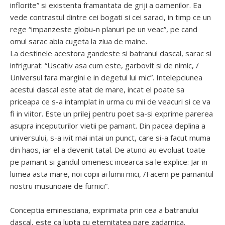
inflorite” si existenta framantata de griji a oamenilor. Ea
vede contrastul dintre cei bogati si cei saraci, in timp ce un
rege “impanzeste globu-n planuri pe un veac”, pe cand
omul sarac abia cugeta la ziua de maine.
La destinele acestora gandeste si batranul dascal, sarac si
infrigurat: “Uscativ asa cum este, garbovit si de nimic, /
Universul fara margini e in degetul lui mic”. Intelepciunea
acestui dascal este atat de mare, incat el poate sa
priceapa ce s-a intamplat in urma cu mii de veacuri si ce va
fi in viitor. Este un prilej pentru poet sa-si exprime parerea
asupra inceputurilor vietii pe pamant. Din pacea deplina a
universului, s-a ivit mai intai un punct, care si-a facut muma
din haos, iar el a devenit tatal. De atunci au evoluat toate
pe pamant si gandul omenesc incearca sa le explice: Jar in
lumea asta mare, noi copii ai lumii mici, /Facem pe pamantul
nostru musunoaie de furnici”.
Conceptia eminesciana, exprimata prin cea a batranului
dascal, este ca lupta cu eternitatea pare zadarnica.