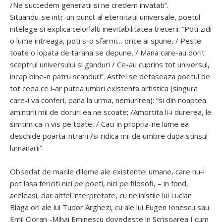
/Ne succedem generatii si ne credem invatati”.
Situandu-se intr-un punct al eternitatii universale, poetul
intelege si explica celorlalti inevitabilitatea trecerii: “Poti zidi
o lume intreaga, poti s-o sfarmi… orice ai spune, / Peste
toate o lopata de tarana se depune, / Mana care-au dorit
sceptrul universului si ganduri / Ce-au cuprins tot universul,
incap bine-n patru scanduri”. Astfel se detaseaza poetul de
tot ceea ce i-ar putea umbri existenta artistica (singura
care-i va conferi, pana la urma, nemurirea): “si din noaptea
amintirii mii de doruri ea ne scoate; /Amortita li-i durerea, le
simtim ca-n vis pe toate, / Caci in propria-ne lume ea
deschide poarta-ntrarii /si ridica mii de umbre dupa stinsul
lumanarii”.
Obsedat de marile dileme ale existentei umane, care nu-i
pot lasa fericiti nici pe poeti, nici pe filosofi, – in fond,
aceleasi, dar altfel interpretate, cu nelinistile lui Lucian
Blaga ori ale lui Tudor Arghezi, cu ale lui Eugen Ionescu sau
Emil Cioran -Mihai Eminescu dovedeste in Scrisoarea I cum