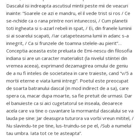
Dascalul isi indreapta ascutisul mintii peste mii de veacuri
inainte: “Soarele ce azi e mandru, el il vede trist si ros / Ce
se-nchide ca o rana printre nori intunecosi, / Cum planetii
toti ingheata si s-azarl rebeli in spat, / Ei, din franele luminii
si ai soarelui scapati, /Iar catapeteasma lumii in adanc s-a
innegrit, / Ca si frunzele de toamna stelele-au pierit”…
Conceptia aceasta este preluata de Emi-nescu din filosofia
indiana si are un caracter materialist (la nivelul stiintei din
vremea aceea), exprimand dezamagirea omului de geniu
de a nu fi inteles de societatea in care traieste, cand “v/5 a
mortii eterne e viata lumii intregi”. Poetul este preocupat
de soarta batranului dascal (in mod indirect de a sa), care
spera ca, macar dupa moarte, sa fie pretuit de urmasi. Dar
el banuieste ca si aici cugetatorul se inseala, deoarece
acela care va tine o cuvantare la mormantul dascalului se va
lauda pe sine: Jar deasupra tuturora va vorbi vreun mititel, /
Nu slavindu-te pe tine, lus-truindu-se pe el, /Sub a numelui
tau umbra. Iata tot ce te asteapta”.