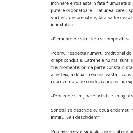
inchinare entuziasta in fata frumusetii si
putere ordonatoare – ratiunea, care-i sp
vorbesc despre iubire, fara sa fie neapa
intimitatea.
-Elemente de structura si compozitie-
Poemul respecta numarul traditional de ve
drept concluzie. Catrenele nu mai sunt, i
trei momente: prima parte consta in stabi
acesteia, a doua – cea mai vasta – consta 
reprezentata de concluzia poemului, expr
-Procedee si mijloace artistice. Imagini si 
Sonetul se deschide cu doua exclamatii r
inimi! … Sa-i deschidem!”.
Primavara este simbolul innoirii, al pref