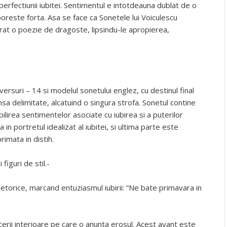
 perfectiunii iubitei. Sentimentul e intotdeauna dublat de o
oreste forta. Asa se face ca Sonetele lui Voiculescu
rat o poezie de dragoste, lipsindu-le apropierea,
rsuri – 14 si modelul sonetului englez, cu destinul final
nsa delimitate, alcatuind o singura strofa. Sonetul contine
lirea sentimentelor asociate cu iubirea si a puterilor
in portretul idealizat al iubitei, si ultima parte este
imata in distih.
figuri de stil.-
etorice, marcand entuziasmul iubirii: “Ne bate primavara in
acerii interioare pe care o anunta erosul. Acest avant este