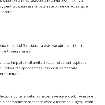
 cu supunerea lumii, “asezarea in Olimp” este desavarsita,
tii, pentru ca, nu-i asa, erosul este o cale de acces spre
u etern!”.
ta in distihul final. Masura este variabila, de 13 – 14
ntre troheu si iamb.
 ca timp al simultaneitatii rostirii si actiunii aspiratia
onjunctivul “sa aprindem” sau “sa desfidem” arata
 ei nelimitate.
ctiunii iubitei si puterilor expansive ale erosului. Acesta e
nd o abstractizare si esentializare a formelor. Eugen Simion