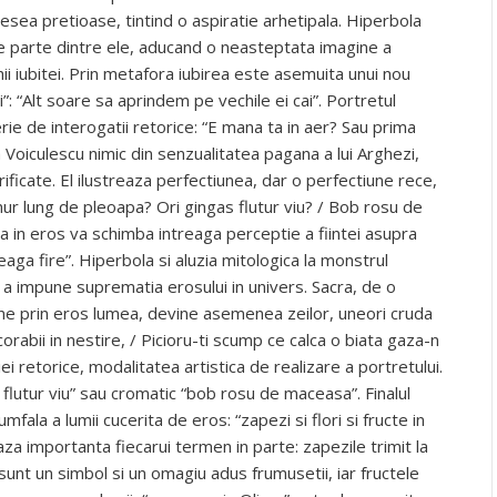
adesea pretioase, tintind o aspiratie arhetipala. Hiperbola
 face parte dintre ele, aducand o neasteptata imagine a
chii iubitei. Prin metafora iubirea este asemuita unui nou
”: “Alt soare sa aprindem pe vechile ei cai”. Portretul
serie de interogatii retorice: “E mana ta in aer? Sau prima
a Voiculescu nimic din senzualitatea pagana a lui Arghezi,
ficate. El ilustreaza perfectiunea, dar o perfectiune rece,
emur lung de pleoapa? Ori gingas flutur viu? / Bob rosu de
a in eros va schimba intreaga perceptie a fiintei asupra
reaga fire”. Hiperbola si aluzia mitologica la monstrul
e a impune suprematia erosului in univers. Sacra, de o
pune prin eros lumea, devine asemenea zeilor, uneori cruda
orabii in nestire, / Picioru-ti scump ce calca o biata gaza-n
i retorice, modalitatea artistica de realizare a portretului.
as flutur viu” sau cromatic “bob rosu de maceasa”. Finalul
ala a lumii cucerita de eros: “zapezi si flori si fructe in
za importanta fiecarui termen in parte: zapezile trimit la
e sunt un simbol si un omagiu adus frumusetii, iar fructele