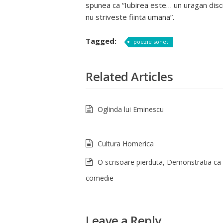
spunea ca “Iubirea este… un uragan discip
nu striveste fiinta umana”.
Tagged:
poezie sonet
Related Articles
Oglinda lui Eminescu
Cultura Homerica
O scrisoare pierduta, Demonstratia ca
comedie
Leave a Reply