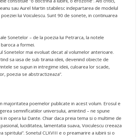
 constituie “o doctrina a iubirii, o erozofie”. Alti critici,
eanu sau Aurel Martin stabilesc indepartarea de modelul
 poeziei lui Voiculescu. Sunt 90 de sonete, in continuarea
 ale Sonetelor – de la poezia lui Petrarca, la notele
baroca a formei.
jul Sonetelor mai evoluat decat al volumelor anterioare.
ind sa iasa de sub tirania ideii, devenind obiecte de
intele se supun in intregime ideii, culoarea lor scade,
lor, poezia se abstractizeaza”.
in majoritatea poemelor publicate in acest volum. Erosul e
gerea semnificatiilor universului, amintind – ne spune
ii in opera lui Dante. Chiar daca preia tema si o multime de
pasional, luciditatea, lamentatia suava, Voiculescu creeaza
 spiritului”. Sonetul CLXVIII e o preamarire a iubirii si o