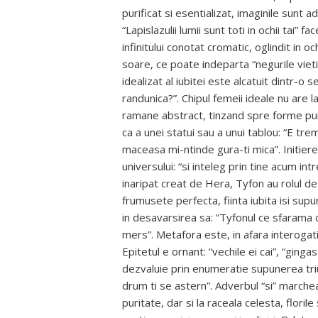
purificat si esentializat, imaginile sunt 
“Lapislazulii lumii sunt toti in ochii tai”
infinitului conotat cromatic, oglindit in o
soare, ce poate indeparta “negurile vietii
idealizat al iubitei este alcatuit dintr-o 
randunica?”. Chipul femeii ideale nu are l
ramane abstract, tinzand spre forme puri
ca a unei statui sau a unui tablou: “E tr
maceasa mi-ntinde gura-ti mica”. Initiere
universului: “si inteleg prin tine acum int
inaripat creat de Hera, Tyfon au rolul d
frumusete perfecta, fiinta iubita isi su
in desavarsirea sa: “Tyfonul ce sfarama c
mers”. Metafora este, in afara interogatie
Epitetul e ornant: “vechile ei cai”, “ging
dezvaluie prin enumeratie supunerea triumf
drum ti se astern”. Adverbul “si” marchea
puritate, dar si la raceala celesta, floril