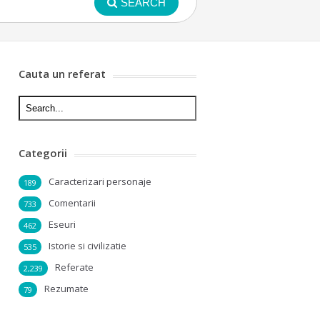
SEARCH
Cauta un referat
Categorii
Caracterizari personaje
189
Comentarii
733
Eseuri
462
Istorie si civilizatie
535
Referate
2,239
Rezumate
79