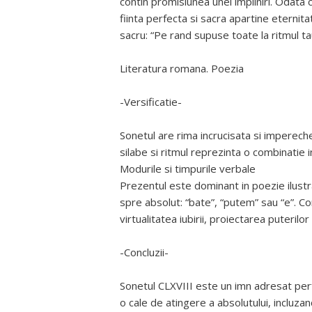
contin promisiunea unei impliniri. Odata
fiinta perfecta si sacra apartine eternita
sacru: “Pe rand supuse toate la ritmul ta
Literatura romana. Poezia
-Versificatie-
Sonetul are rima incrucisata si imperechea
silabe si ritmul reprezinta o combinatie i
Modurile si timpurile verbale
Prezentul este dominant in poezie ilustrand
spre absolut: “bate”, “putem” sau “e”. C
virtualitatea iubirii, proiectarea puterilor
-Concluzii-
Sonetul CLXVIII este un imn adresat perfe
o cale de atingere a absolutului, incluza