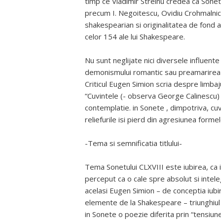
timp ce Vladimir Streinu credea ca Sonetele
precum I. Negoitescu, Ovidiu Crohmalnic
shakespearian si originalitatea de fond a
celor 154 ale lui Shakespeare.
Nu sunt neglijate nici diversele influente
demonismului romantic sau preamarirea 
Criticul Eugen Simion scria despre limba
“Cuvintele (- observa George Calinescu) t
contemplatie. in Sonete , dimpotriva, cuv
reliefurile isi pierd din agresiunea forme
-Tema si semnificatia titlului-
Tema Sonetului CLXVIII este iubirea, ca 
perceput ca o cale spre absolut si intele
acelasi Eugen Simion – de conceptia iubir
elemente de la Shakespeare – triunghiul 
in Sonete o poezie diferita prin “tensiunea