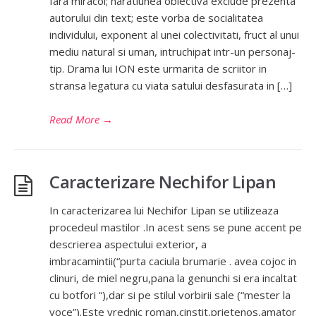
fara miracol; naratiunea obiectiva exclude prezenta
autorului din text; este vorba de socialitatea
individului, exponent al unei colectivitati, fruct al unui
mediu natural si uman, intruchipat intr-un personaj-
tip. Drama lui ION este urmarita de scriitor in
stransa legatura cu viata satului desfasurata in […]
Read More
→
Caracterizare Nechifor Lipan
In caracterizarea lui Nechifor Lipan se utilizeaza
procedeul mastilor .In acest sens se pune accent pe
descrierea aspectului exterior, a
imbracamintii(“purta caciula brumarie . avea cojoc in
clinuri, de miel negru,pana la genunchi si era incaltat
cu botfori “),dar si pe stilul vorbirii sale (“mester la
voce”).Este vrednic roman,cinstit,prietenos,amator