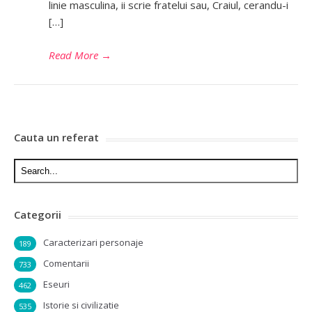
linie masculina, ii scrie fratelui sau, Craiul, cerandu-i
[…]
Read More
→
Cauta un referat
Categorii
Caracterizari personaje
189
Comentarii
733
Eseuri
462
Istorie si civilizatie
535