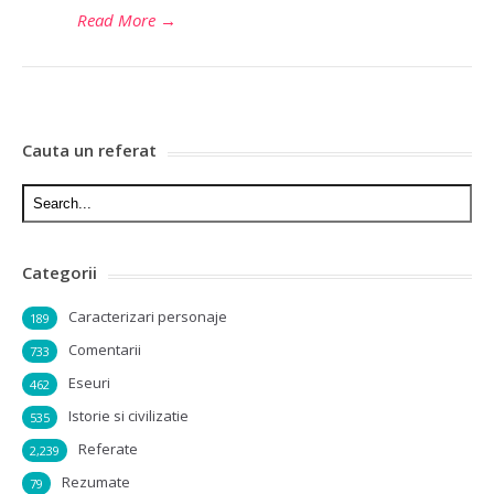
Read More
→
Cauta un referat
Categorii
Caracterizari personaje
189
Comentarii
733
Eseuri
462
Istorie si civilizatie
535
Referate
2,239
Rezumate
79