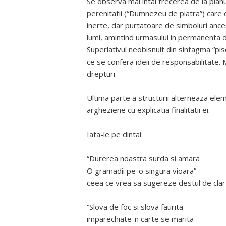
Se observa mai intai trecerea de la planul 
perenitatii (“Dumnezeu de piatra”) care c
inerte, dar purtatoare de simboluri ances
lumi, amintind urmasului in permanenta d
Superlativul neobisnuit din sintagma “pi
ce se confera ideii de responsabilitate.
drepturi.
Ultima parte a structurii alterneaza elem
argheziene cu explicatia finalitatii ei.
Iata-le pe dintai:
“Durerea noastra surda si amara
O gramadii pe-o singura vioara”
ceea ce vrea sa sugereze destul de clar
“Slova de foc si slova faurita
imparechiate-n carte se marita