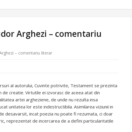
dor Arghezi – comentariu
rghezi – comentariu literar
rsuri al autorului, Cuvinte potrivite, Testament se prezinta
de creatie. Virtutile ei izvorasc de aceea atat din
inalitatea artei argheziene, de unde nu rezulta insa
ucat unitatea lor este indestructibila. Asimilarea viziunii in
de desavarsit, incat poezia nu poate fi rezumata, ci doar
ic, reprezentat de incercarea de a defini particularitatile