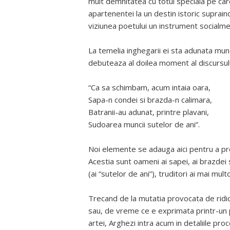
mult demnitatea cu totul speciala pe car
apartenentei la un destin istoric supraind
viziunea poetului un instrument socialment
La temelia inghegarii ei sta adunata munca
debuteaza al doilea moment al discursului 
“Ca sa schimbam, acum intaia oara,
Sapa-n condei si brazda-n calimara,
Batranii-au adunat, printre plavani,
Sudoarea muncii sutelor de ani”.
Noi elemente se adauga aici pentru a prec
Acestia sunt oameni ai sapei, ai brazdei s
(ai “sutelor de ani”), truditori ai mai mult
Trecand de la mutatia provocata de ridicar
sau, de vreme ce e exprimata printr-un p
artei, Arghezi intra acum in detaliile pro