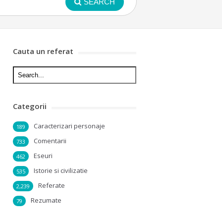
SEARCH
Cauta un referat
Categorii
Caracterizari personaje
189
Comentarii
733
Eseuri
462
Istorie si civilizatie
535
Referate
2,239
Rezumate
79