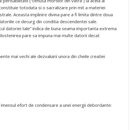
perisabilitatii (“cenusa mortilor din vatra”) la acela al
onstituie totodata si o sacralizare prin mit a materiei
trale. Aceasta implinire divina pare a fi limita dintre doua
atoriile ce decurg din conditia descendentei sale.
scul datoriei tale” indica de buna seama importanta extrema
 Mostenirea pare sa impuna mai multe datorii decat
ente mai vechi ale dezvaluirii unora din cheile creatiei
 imensul efort de condensare a unei energii debordante: