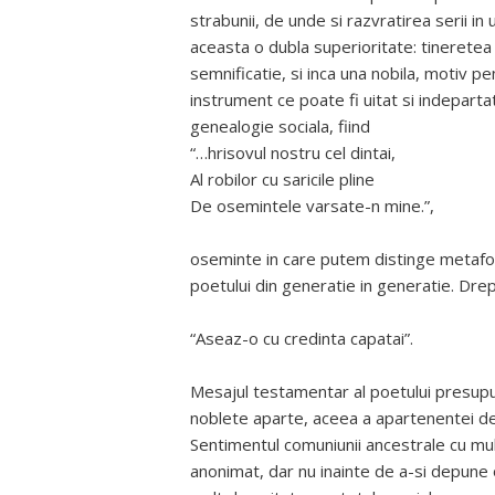
strabunii, de unde si razvratirea serii in
aceasta o dubla superioritate: tineretea 
semnificatie, si inca una nobila, motiv p
instrument ce poate fi uitat si indeparta
genealogie sociala, fiind
“…hrisovul nostru cel dintai,
Al robilor cu saricile pline
De osemintele varsate-n mine.”,
oseminte in care putem distinge metafor
poetului din generatie in generatie. Drep
“Aseaz-o cu credinta capatai”.
Mesajul testamentar al poetului presupune
noblete aparte, aceea a apartenentei de
Sentimentul comuniunii ancestrale cu mul
anonimat, dar nu inainte de a-si depune o