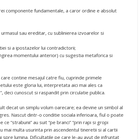
rei componente fundamentale, a caror ordine e absolut
urmasul sau ereditar, cu sublinierea izvoarelor si
ei si a ipostazelor lui contradictorii;
lungirea momentului anterior) cu sugestia metaforica si
care contine mesajul catre fiu, cuprinde primele
ului este gloria lui, interpretata aici mai ales ca
 deci cunoscut si raspandit prin circulatie publica.
ult decat un simplu volum oarecare; ea devine un simbol al
ogres. Nascut dintr-o conditie sociala inferioara, fiul o poate
 ce “strabunii” au suit “pe branci” “prin rapi si gropi
 mai multa usurinta prin ascendentul tineretii si al cartii
i spre lumina. Dificultatile pe care le-au avut de infruntat