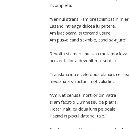
incompleta:
“Veninul strans l-am preschimbat in mier
Lasand intreaga dulcea lui putere.
Am luat ocara, si torcand usure
Am pus-o cand sa-mbie, cand sa-njure”
Revolta si amarul nu s-au metamorfozat a
prezenta lor a devenit mai subtila.
Translatia intre cele doua planuri, cel rea
mediana a structurii motivului liric.
“Am luat cenusa mortilor din vatra
si am facut-o Dumnezeu de piatra,
Hotar inalt, cu doua lumi pe poale,
Pazind in piscul datoriei tale.”