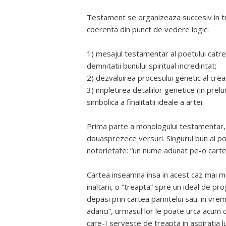
Testament se organizeaza succesiv in t
coerenta din punct de vedere logic:
1) mesajul testamentar al poetului catre 
demnitatii bunului spiritual incredintat;
2) dezvaluirea procesului genetic al creati
3) impletirea detaliilor genetice (in pre
simbolica a finalitatii ideale a artei.
Prima parte a monologului testamentar, 
douasprezece versuri. Singurul bun al poet
notorietate: “un nume adunat pe-o carte”,
Cartea inseamna insa in acest caz mai m
inaltarii, o “treapta” spre un ideal de pr
depasi prin cartea parintelui sau. in vreme
adanci”, urmasul lor le poate urca acum cu
care-I serveste de treapta in aspiratia lu