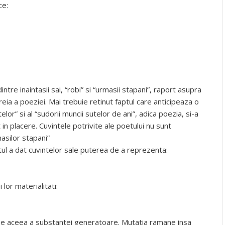
ce:
ntre inaintasii sai, “robi” si “urmasii stapani”, raport asupra
reia a poeziei. Mai trebuie retinut faptul care anticipeaza o
lor” si al “sudorii muncii sutelor de ani”, adica poezia, si-a
in placere. Cuvintele potrivite ale poetului nu sunt
masilor stapani”
ul a dat cuvintelor sale puterea de a reprezenta:
lor materialitati:
me aceea a substantei generatoare. Mutatia ramane insa