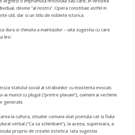
e Arghezi o imprumuta hrisovului sau care, in virtutea
ividual, devine “al nostru”. Opera constituie astfel in
e util, dar si un titlu de noblete istorica.
 dura si chinuita a inaintasilor – iata sugestia cu care
liric:
iza statutul social al strabunilor cu insistenta evocati.
i-ai muncii cu plugul (“printre plavani”), oameni ai vechimii
or generatii.
ea la cultura, situatie comuna atat poetului cat si fiului
lural verbal (“Ca sa schimbam”), la aceea, superioara, a
cesului propriu de creatie estetica. Iata sugestia