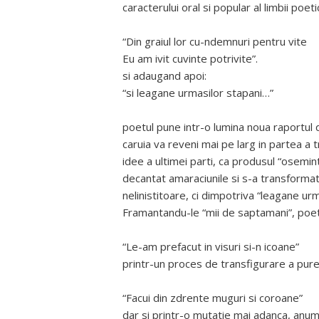
caracterului oral si popular al limbii poeti
“Din graiul lor cu-ndemnuri pentru vite
Eu am ivit cuvinte potrivite”.
si adaugand apoi:
“si leagane urmasilor stapani…”
poetul pune intr-o lumina noua raportul di
caruia va reveni mai pe larg in partea a t
idee a ultimei parti, ca produsul “oseminte
decantat amaraciunile si s-a transformat 
nelinistitoare, ci dimpotriva “leagane ur
Framantandu-le “mii de saptamani”, poet
“Le-am prefacut in visuri si-n icoane”
printr-un proces de transfigurare a purei 
“Facui din zdrente muguri si coroane”
dar si printr-o mutatie mai adanca, anu