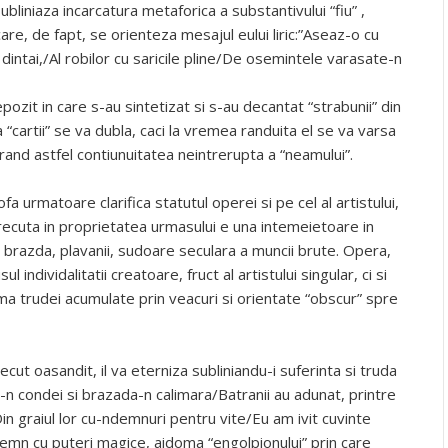
ubliniaza incarcatura metaforica a substantivului “fiu” ,
re, de fapt, se orienteza mesajul eului liric:”Aseaz-o cu
 dintai,/Al robilor cu saricile pline/De osemintele varasate-n
ozit in care s-au sintetizat si s-au decantat “strabunii” din
cartii” se va dubla, caci la vremea randuita el se va varsa
urand astfel contiunuitatea neintrerupta a “neamului”.
a urmatoare clarifica statutul operei si pe cel al artistului,
recuta in proprietatea urmasului e una intemeietoare in
, brazda, plavanii, sudoare seculara a muncii brute. Opera,
individalitatii creatoare, fruct al artistului singular, ci si
urma trudei acumulate prin veacuri si orientate “obscur” spre
cut oasandit, il va eterniza subliniandu-i suferinta si truda
n condei si brazada-n calimara/Batranii au adunat, printre
in graiul lor cu-ndemnuri pentru vite/Eu am ivit cuvinte
nsemn cu puteri magice, aidoma “engolpionului” prin care