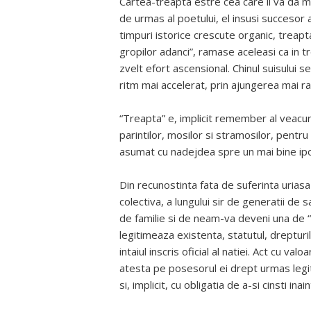
Cartea-treapta estre cea care ii va da mos
de urmas al poetului, el insusi succesor a
timpuri istorice crescute organic, treapt
gropilor adanci”, ramase aceleasi ca in t
zvelt efort ascensional. Chinul suisului 
ritm mai accelerat, prin ajungerea mai ra
“Treapta” e, implicit remember al veacur
parintilor, mosilor si stramosilor, pentru
asumat cu nadejdea spre un mai bine ipot
Din recunostinta fata de suferinta uriasa
colectiva, a lungului sir de generatii de 
de familie si de neam-va deveni una de “c
legitimeaza existenta, statutul, drepturile 
intaiul inscris oficial al natiei. Act cu va
atesta pe posesorul ei drept urmas legiti
si, implicit, cu obligatia de a-si cinsti inain