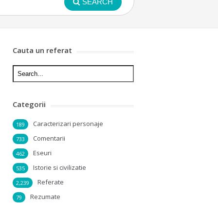
SEARCH
Cauta un referat
Categorii
Caracterizari personaje
189
Comentarii
733
Eseuri
462
Istorie si civilizatie
535
Referate
2,239
Rezumate
79