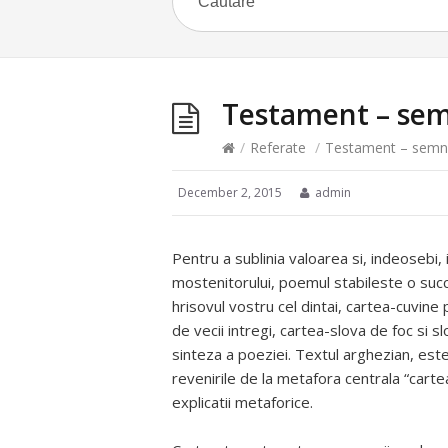
Testament – semni
/
Referate
/
Testament – semnifi
December 2, 2015
admin
Pentru a sublinia valoarea si, indeosebi, 
mostenitorului, poemul stabileste o succ
hrisovul vostru cel dintai, cartea-cuvine
de vecii intregi, cartea-slova de foc si s
sinteza a poeziei. Textul arghezian, este
revenirile de la metafora centrala “cartea
explicatii metaforice.