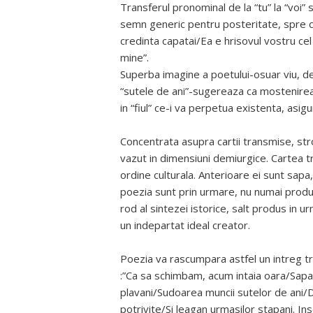
Transferul pronominal de la “tu” la “voi” s
semn generic pentru posteritate, spre ca
credinta capatai/Ea e hrisovul vostru cel
mine”.
Superba imagine a poetului-osuar viu, dep
“sutele de ani”-sugereaza ca mostenirea “
in “fiul” ce-i va perpetua existenta, asig
Concentrata asupra cartii transmise, strof
vazut in dimensiuni demiurgice. Cartea t
ordine culturala. Anterioare ei sunt sapa
poezia sunt prin urmare, nu numai produsul 
rod al sintezei istorice, salt produs in 
un indepartat ideal creator.
Poezia va rascumpara astfel un intreg tre
:”Ca sa schimbam, acum intaia oara/Sapa-
plavani/Sudoarea muncii sutelor de ani/D
potrivite/Si leagan urmasilor stapani. I