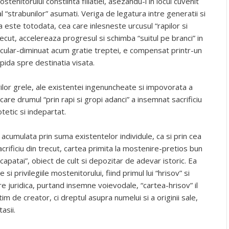
tenitorului constiinta filiatiei, asezandu-l in locul cuvenit
l “strabunilor” asumati. Veriga de legatura intre generatii si
a este totodata, cea care inlesneste urcusul “rapilor si
recut, accelereaza progresul si schimba “suitul pe branci” in
secular-diminuat acum gratie treptei, e compensat printr-un
pida spre destinatia visata.
ilor grele, ale existentei ingenuncheate si impovorata a
 care drumul “prin rapi si gropi adanci” a insemnat sacrificiu
etic si indepartat.
 acumulata prin suma existentelor individule, ca si prin cea
sacrificiu din trecut, cartea primita la mostenire-pretios bun
apatai”, obiect de cult si depozitar de adevar istoric. Ea
si privilegiile mostenitorului, fiind primul lui “hrisov” si
loare juridica, purtand insemne voievodale, “cartea-hrisov” il
m de creator, ci dreptul asupra numelui si a originii sale,
tasii.