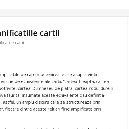
ficatiile cartii
catiile cartii
implicatiile pe care mostenirea le are asupra vietii
esiune de echivalente ale cartii: “cartea-treapta, cartea-
 potrivite, cartea-Dumnezeu de piatra, cartea-rodul durerii
lova faurita. Insumate aceste echivalente dau definitia-
, astfel, un amplu discurs care se structureaza prin
”, fiecare dintre aceste reluari fiind amplificate prin