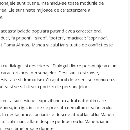
rsonajele sunt putine, intalnindu-se toate modurile de
rea. Ele sunt niste mijloace de caracterizare a
a.
 aceasta balada populara putand avea caracter oral.
uc”, “a priponi”, “sirep”, “poteri”, “maciuca”; “coprinsa”,
nt Toma Alimos, Manea si calul iar situatia de conflict este
a cu dialogul si descrierea. Dialogul dintre personaje are un
in caracterizarea personajelor. Desi sunt restranse,
sivitate si dramatism. Cu ajutorul descrierii se counureaza
iunea si se schiteaza portretele personajelor.
numita succesiune: expozitiunea: cadrul natural in care
anea; intriga, in care se prezinta nemultumirea boierului
In desfasurarea actiunii se descrie atacul las al lui Manea
nctul culminant aflam despre pedepsirea lui Manea, iar in
irea ultimelor sale dorinte.