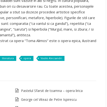
aladei sunt vazute in alb si negru. In cultura populara,
un ori cu desavarsire rau. Cu toate acestea, personajele
pular a stiut sa dozeze procedee artistice specifice
ive, personificari, metafore, hiperbole). Figurile de stil care
sunt: comparatia (“ca vantul si ca gandul”), repetitia (“ca
langea”, “saruta”) si hiperbola (“Murgul, mare, si zbura; / si
amantul”), antiteza.
rat ca opera “Toma Alimos” este o opera epica, ilustrand
literatura
opera
Vasile Alecsandri
Pastelul Sfarsit de toamna – opera lirica
George cel Viteaz de Petre Ispirescu