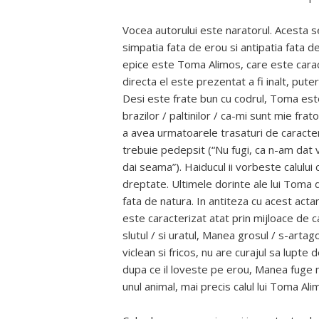
Vocea autorului este naratorul. Acesta se
simpatia fata de erou si antipatia fata d
epice este Toma Alimos, care este caracte
directa el este prezentat a fi inalt, putern
Desi este frate bun cu codrul, Toma este u
brazilor / paltinilor / ca-mi sunt mie fra
a avea urmatoarele trasaturi de caracter
trebuie pedepsit (“Nu fugi, ca n-am dat 
dai seama”). Haiducul ii vorbeste calului 
dreptate. Ultimele dorinte ale lui Toma 
fata de natura. In antiteza cu acest act
este caracterizat atat prin mijloace de ca
slutul / si uratul, Manea grosul / s-artag
viclean si fricos, nu are curajul sa lupt
dupa ce il loveste pe erou, Manea fuge m
unul animal, mai precis calul lui Toma Ali