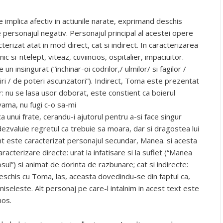
 implica afectiv in actiunile narate, exprimand deschis
e personajul negativ. Personajul principal al acestei opere
rizat atat in mod direct, cat si indirect. In caracterizarea
ic si-ntelept, viteaz, cuviincios, ospitalier, impaciuitor.
n insingurat (“inchinar-oi codrilor,/ ulmilor/ si fagilor /
toiri / de poteri ascunzatori”). Indirect, Toma este prezentat
: nu se lasa usor doborat, este constient ca boierul
vama, nu fugi c-o sa-mi
ca unui frate, cerandu-i ajutorul pentru a-si face singur
dezvaluie regretul ca trebuie sa moara, dar si dragostea lui
ant este caracterizat personajul secundar, Manea. si acesta
racterizare directe: urat la infatisare si la suflet (“Manea
osul”) si animat de dorinta de razbunare; cat si indirecte:
e deschis cu Toma, las, aceasta dovedindu-se din faptul ca,
iseleste. Alt personaj pe care-l intalnim in acest text este
mos.