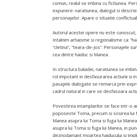
comun, realul se imbina cu fictiunea. Pe
expunere: naratiunea, dialogul si descrie
personajelor. Apare o situatie conflictual
Autorul acestei opere nu este cunoscut,
Intalnim arhaisme si regionalisme ca: “haid
“cletina”, “teara-de-Jos”. Personajele su
cea dintre haiduc si Manea.
In structura baladei, naratiunea se imbin
rol impotant in desfasurarea actiunii si 
pasajele dialogate se remarca prin expre
cadrul natural in care se desfasoara act
Povestirea intamplarilor se face intr-o a
poposeste Toma, precum si sosirea lui M
Manea asupra lui Toma si fuga lui Manea. 
asupra lui Toma si fuga lui Manea, in pu
deznodamant moartea haiducului si implin