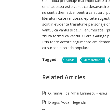
Cele doua personaje mai importante ale b
omul adesea este vazut cu desavarsire b
nu sunt schematice, pentru ca autorul po
literaturii culte (antiteza, epitete sugest
scot in evidenta trasaturile personajelor 
vantul, ca vantul si ca…”), enumeratia (“p
zbura tocmai ca vantul, / Fara s-atinga p
Prin toate aceste argumente am demonst
cu succes o balada populara.
Tagged:
balada
demonstratie
Related Articles
O, ramai… de Mihai Eminescu – eseu
Dragos-Voda – legenda