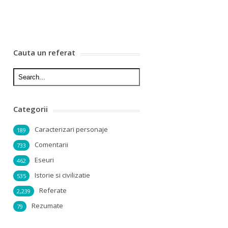
Cauta un referat
Categorii
Caracterizari personaje
189
Comentarii
733
Eseuri
462
Istorie si civilizatie
535
Referate
2,239
Rezumate
79