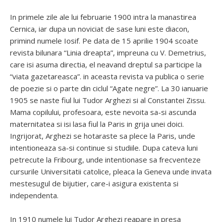
In primele zile ale lui februarie 1900 intra la manastirea
Cernica, iar dupa un noviciat de sase luni este diacon,
primind numele Iosif. Pe data de 15 aprilie 1904 scoate
revista bilunara “Linia dreapta”, impreuna cu V. Demetrius,
care isi asuma directia, el neavand dreptul sa participe la
“viata gazetareasca”. in aceasta revista va publica o serie
de poezie si o parte din ciclul “Agate negre”. La 30 ianuarie
1905 se naste fiul lui Tudor Arghezi si al Constantei Zissu.
Mama copilului, profesoara, este nevoita sa-si ascunda
maternitatea si isi lasa fiul la Paris in grija unei doici.
Ingrijorat, Arghezi se hotaraste sa plece la Paris, unde
intentioneaza sa-si continue si studiile. Dupa cateva luni
petrecute la Fribourg, unde intentionase sa frecventeze
cursurile Universitatii catolice, pleaca la Geneva unde invata
mestesugul de bijutier, care-i asigura existenta si
independenta.
In 1910 numele lui Tudor Arghezi reapare in presa