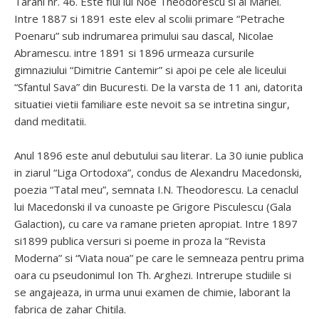
Tarani nr. 46. Este fiul lui Noe Theodorescu si al Mariei.
Intre 1887 si 1891 este elev al scolii primare “Petrache
Poenaru” sub indrumarea primului sau dascal, Nicolae
Abramescu. intre 1891 si 1896 urmeaza cursurile
gimnaziului “Dimitrie Cantemir” si apoi pe cele ale liceului
“Sfantul Sava” din Bucuresti. De la varsta de 11 ani, datorita
situatiei vietii familiare este nevoit sa se intretina singur,
dand meditatii.
Anul 1896 este anul debutului sau literar. La 30 iunie publica
in ziarul “Liga Ortodoxa”, condus de Alexandru Macedonski,
poezia “Tatal meu”, semnata I.N. Theodorescu. La cenaclul
lui Macedonski il va cunoaste pe Grigore Pisculescu (Gala
Galaction), cu care va ramane prieten apropiat. Intre 1897
si1899 publica versuri si poeme in proza la “Revista
Moderna” si “Viata noua” pe care le semneaza pentru prima
oara cu pseudonimul Ion Th. Arghezi. Intrerupe studiile si
se angajeaza, in urma unui examen de chimie, laborant la
fabrica de zahar Chitila.