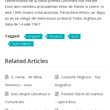
Universitatea de la Viena premiul Gottfried von Herder.
Este ales membru al Academiei Sirbe de Stiinte si Litere. In
anul 1966 moare sotia acestuia, Paraschiva Arhezi, iar dupa
un an se stinge din viata insusi scriitorul Tudor Arghezi pe
data de 14 iulie 1967.
Tagged:
biografie
literatura
poet
Tudor Arghezi
Related Articles
O, ramai… de Mihai
Costache Negruzzi – fisa
Eminescu – eseu
biografica
Eseu despre Literatura si
Pastelul Sfarsit de toamna
Comunicare
– opera lirica