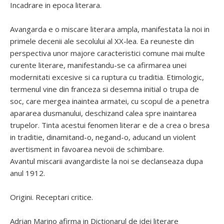
Incadrare in epoca literara.
Avangarda e o miscare literara ampla, manifestata la noi in
primele decenii ale secolului al XX-lea. Ea reuneste din
perspectiva unor majore caracteristici comune mai multe
curente literare, manifestandu-se ca afirmarea unei
modernitati excesive si ca ruptura cu traditia. Etimologic,
termenul vine din franceza si desemna initial o trupa de
soc, care mergea inaintea armatei, cu scopul de a penetra
apararea dusmanului, deschizand calea spre inaintarea
trupelor. Tinta acestui fenomen literar e de a crea o bresa
in traditie, dinamitand-o, negand-o, aducand un violent
avertisment in favoarea nevoii de schimbare.
Avantul miscarii avangardiste la noi se declanseaza dupa
anul 1912.
Origini. Receptari critice.
Adrian Marino afirma in Dictionarul de idei literare