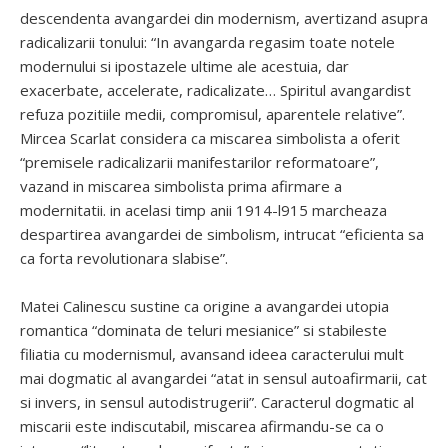
descendenta avangardei din modernism, avertizand asupra
radicalizarii tonului: “In avangarda regasim toate notele
modernului si ipostazele ultime ale acestuia, dar
exacerbate, accelerate, radicalizate… Spiritul avangardist
refuza pozitiile medii, compromisul, aparentele relative”.
Mircea Scarlat considera ca miscarea simbolista a oferit
“premisele radicalizarii manifestarilor reformatoare”,
vazand in miscarea simbolista prima afirmare a
modernitatii. in acelasi timp anii 1914-l915 marcheaza
despartirea avangardei de simbolism, intrucat “eficienta sa
ca forta revolutionara slabise”.
Matei Calinescu sustine ca origine a avangardei utopia
romantica “dominata de teluri mesianice” si stabileste
filiatia cu modernismul, avansand ideea caracterului mult
mai dogmatic al avangardei “atat in sensul autoafirmarii, cat
si invers, in sensul autodistrugerii”. Caracterul dogmatic al
miscarii este indiscutabil, miscarea afirmandu-se ca o