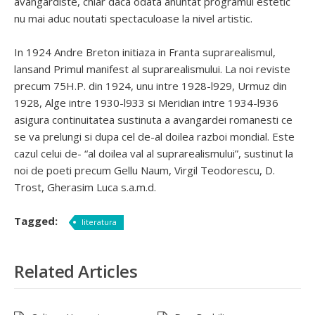
avangardiste, chiar daca odata anuntat programul estetic
nu mai aduc noutati spectaculoase la nivel artistic.
In 1924 Andre Breton initiaza in Franta suprarealismul,
lansand Primul manifest al suprarealismului. La noi reviste
precum 75H.P. din 1924, unu intre 1928-l929, Urmuz din
1928, Alge intre 1930-l933 si Meridian intre 1934-l936
asigura continuitatea sustinuta a avangardei romanesti ce
se va prelungi si dupa cel de-al doilea razboi mondial. Este
cazul celui de- “al doilea val al suprarealismului”, sustinut la
noi de poeti precum Gellu Naum, Virgil Teodorescu, D.
Trost, Gherasim Luca s.a.m.d.
Tagged:
literatura
Related Articles