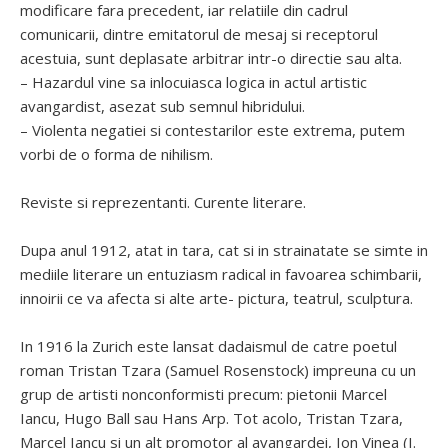
modificare fara precedent, iar relatiile din cadrul
comunicarii, dintre emitatorul de mesaj si receptorul
acestuia, sunt deplasate arbitrar intr-o directie sau alta.
– Hazardul vine sa inlocuiasca logica in actul artistic
avangardist, asezat sub semnul hibridului.
– Violenta negatiei si contestarilor este extrema, putem
vorbi de o forma de nihilism.
Reviste si reprezentanti. Curente literare.
Dupa anul 1912, atat in tara, cat si in strainatate se simte in
mediile literare un entuziasm radical in favoarea schimbarii,
innoirii ce va afecta si alte arte- pictura, teatrul, sculptura.
In 1916 la Zurich este lansat dadaismul de catre poetul
roman Tristan Tzara (Samuel Rosenstock) impreuna cu un
grup de artisti nonconformisti precum: pietonii Marcel
Iancu, Hugo Ball sau Hans Arp. Tot acolo, Tristan Tzara,
Marcel Iancu si un alt promotor al avangardei, Ion Vinea (I.