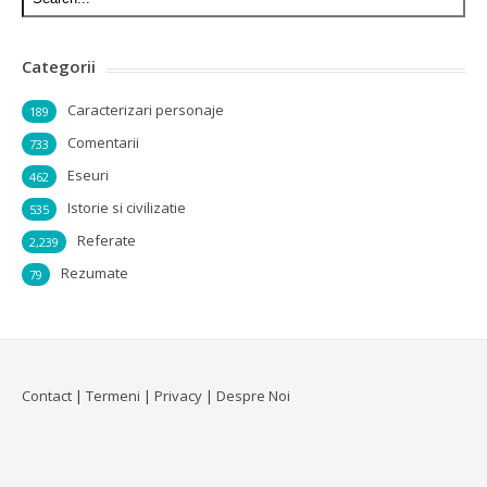
Categorii
Caracterizari personaje
189
Comentarii
733
Eseuri
462
Istorie si civilizatie
535
Referate
2,239
Rezumate
79
Contact
|
Termeni
|
Privacy
|
Despre Noi