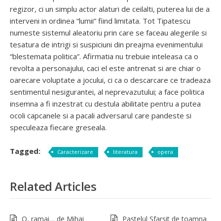
regizor, ci un simplu actor alaturi de ceilalti, puterea lui de a
interveni in ordinea “lumii” fiind limitata. Tot Tipatescu
numeste sistemul aleatoriu prin care se faceau alegerile si
tesatura de intrigi si suspiciuni din preajma evenimentului
“blestemata politica”. Afirmatia nu trebuie inteleasa ca o
revolta a personajului, caci el este antrenat si are chiar o
oarecare voluptate a jocului, ci ca o descarcare ce tradeaza
sentimentul nesigurantei, al neprevazutului; a face politica
insemna a fi inzestrat cu destula abilitate pentru a putea
ocoli capcanele si a pacali adversarul care pandeste si
speculeaza fiecare greseala.
Tagged:
Caracterizare
literatura
opera
Related Articles
O, ramai… de Mihai
Pastelul Sfarsit de toamna