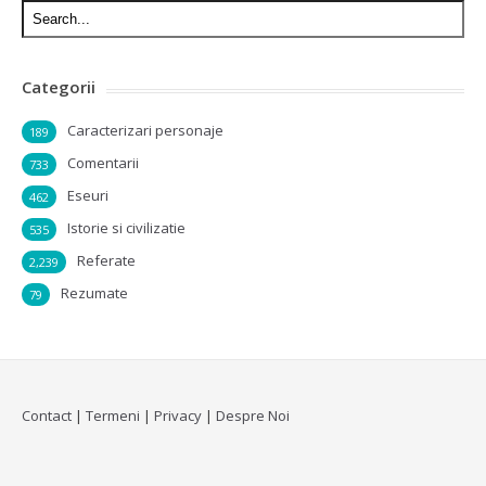
Categorii
Caracterizari personaje
189
Comentarii
733
Eseuri
462
Istorie si civilizatie
535
Referate
2,239
Rezumate
79
Contact
|
Termeni
|
Privacy
|
Despre Noi