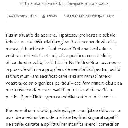
furtunoasa scrisa de I. L. Caragiale-a doua parte
December 9, 2015
admin
Caracterizari personaje
/
Eseuri
Pus in situatie de aparare, Tipatescu probeaza o subtila
tehnica a artei disimularii, regizand si inscenandu-si rolul,
masca, in functie de situatie: cand Trahanache ii aduce
vestea existentei scrisorii, el se preface a nu sti nimic,
afisandu-si revolta, iar in fata lui Farfuridi si Branzovenescu
ia poza de victima a propriei sale sensibilitati pentru partid
si tinut (“…mi-am sacrificat cariera si am ramas intre d-
voastra, ca sa organizez partidul – caci fara mine trebuie sa
marturisiti ca d-voastra n-ati fi putut niciodata sa fiti un
partid…”), desi intelegem ca mobilul real n-a fost acesta.
Posesor al unui statut privilegiat, personajul se detaseaza
usor de acest univers de marionete, fiind singurul capabil
de ironie, calitate a spiritului rar intalnita la eroii comediilor