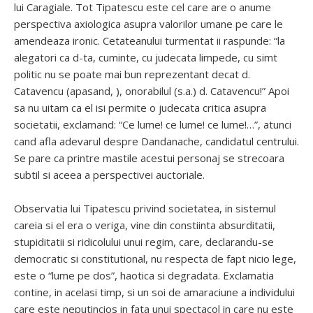
lui Caragiale. Tot Tipatescu este cel care are o anume
perspectiva axiologica asupra valorilor umane pe care le
amendeaza ironic. Cetateanului turmentat ii raspunde: “la
alegatori ca d-ta, cuminte, cu judecata limpede, cu simt
politic nu se poate mai bun reprezentant decat d.
Catavencu (apasand, ), onorabilul (s.a.) d. Catavencu!” Apoi
sa nu uitam ca el isi permite o judecata critica asupra
societatii, exclamand: “Ce lume! ce lume! ce lume!…”, atunci
cand afla adevarul despre Dandanache, candidatul centrului.
Se pare ca printre mastile acestui personaj se strecoara
subtil si aceea a perspectivei auctoriale.
Observatia lui Tipatescu privind societatea, in sistemul
careia si el era o veriga, vine din constiinta absurditatii,
stupiditatii si ridicolului unui regim, care, declarandu-se
democratic si constitutional, nu respecta de fapt nicio lege,
este o “lume pe dos”, haotica si degradata. Exclamatia
contine, in acelasi timp, si un soi de amaraciune a individului
care este neputincios in fata unui spectacol in care nu este