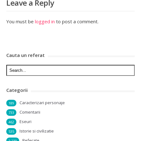
Leave a Reply
You must be
logged in
to post a comment.
Cauta un referat
Categorii
Caracterizari personaje
189
Comentarii
733
Eseuri
462
Istorie si civilizatie
535
Referate
2,239