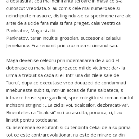
a desfasurat cea mai neinfranta teroare in masa ce s-a
cunoscut vreodata. S-au comis cele mai numeroase si
neinchipuite masacre, distingindu-se ca specimene rare ale
artei de a ucide fara mila si fara preget, calai vestiti ca
Pankratov, Maga si altii.
Pankratov, taran incult si grosolan, succesor al calaului
Jemelianov. Era renumit prin cruzimea si cinismul sau.
Maga devenise celebru prin indemanarea de a ucid El
doborase cu mana lui unsprezece mii de victime ; dar- la
urma a trebuit sa cada si el. Intr-una din zilele sale de
“lucru”, dupa ce executase vreo douazeci de condamnati
innebuneste subit si, intr-un acces de furie salbateca, s
intoarce brusc spre gardieni, spre colegii lui si coman dantul
inchisorii strigind : ,,La zid si voi, ticalosilor, dezbracati-va”.
Bineinteles ca “ticalosii” nu i-au asculta, porunca, ci, l-au
linistit pentru totdeauna.
Cu asemenea executanti si cu tendinta Cekai de a su prima
tot ce este contrarevolutionar, nu este de mirare ca din