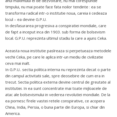
anul maximului ei de dezvoltare, nu mai corespunde
timpului, nu mai poate face fata noilor tendinte : ea se
transforma radical intr-o institutie noua, careia ii cedeaza
locul – ea devine G.P.U.
In desfasurarea progresiva a conspiratiei mondiale, care
de fapt a inceput inca din 1903. sub forma de bolsevism
local. G.P.U. reprezinta ultimul stadiu la care a ajuns Ceka.
Aceasta noua institutie paslreaza si perpetueaza metodele
vechii Ceka, pe care le aplica intr-un mediu de civilizatie
ceva mai inalt.
In G.P.U.. sectia politica interna nu reprezinta decat o parte
din campul activitatii sale, spre deosebire de cum era in
trecut. Sectia politica externa devine centrul de greutate al
institutiei. In ea sunt concentrate mai toate mijloacele de
atac ale bolsevismului in vederea revolutiei mondiale. De la
ea pornesc firele vastei retele conspirative, ce acopera
China, India, Persia, o buna parte din Europa, si chiar din
America.