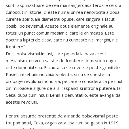
sunt raspunzatoare de cea mai sangeroasa teroare ce s-a
cunoscut in istorie, ci este numai unirea nenorocita a doua
curente spirituale diametral opuse, care singura a facut
posibil bolsevismul. Aceste doua elemente originale au
totusi un punct comun mesianic, care le animeaza. Este
doctrina luptei de clasa, care nu cunoaste nici margini, nici
frontiere”.
Deci, bolsevismul insusi, care poseda la baza acest
mesianism, nu vrea sa stie de frontiere : lumea intreaga
este domeniul sau. El cauta sa se reverse peste granitele
Rusiei, intrebuintind chiar violenta, si nu se sfieste sa
propage revolutia mondiala, pe care o considera ca pe unul
din mijloacele sigure de a-si raspandi si introna puterea. Iar
Ceka, dupa cum insusi Lenin a denuntat-o, este avangarda
acestei revolutii.
Pentru absurda pretentie de a intinde bolsevismul peste
tot pamantul, Ceka, organizata asa cum se gasea in 1919,