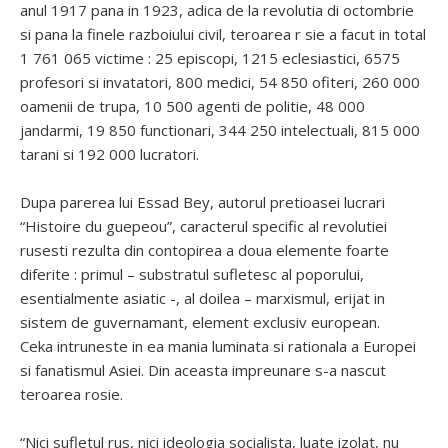
anul 1917 pana in 1923, adica de la revolutia di octombrie
si pana la finele razboiului civil, teroarea r sie a facut in total
1 761 065 victime : 25 episcopi, 1215 eclesiastici, 6575
profesori si invatatori, 800 medici, 54 850 ofiteri, 260 000
oamenii de trupa, 10 500 agenti de politie, 48 000
jandarmi, 19 850 functionari, 344 250 intelectuali, 815 000
tarani si 192 000 lucratori.
Dupa parerea lui Essad Bey, autorul pretioasei lucrari
“Histoire du guepeou”, caracterul specific al revolutiei
rusesti rezulta din contopirea a doua elemente foarte
diferite : primul – substratul sufletesc al poporului,
esentialmente asiatic -, al doilea – marxismul, erijat in
sistem de guvernamant, element exclusiv european.
Ceka intruneste in ea mania luminata si rationala a Europei
si fanatismul Asiei. Din aceasta impreunare s-a nascut
teroarea rosie.
“Nici sufletul rus, nici ideologia socialista, luate izolat, nu