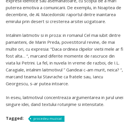
expresii identice sau asemanatoare, cu scopul de a mari
puterea emotiva a comunicarii. De exemplu, in Noaptea de
decembrie, de Al. Macedonski: raportul dintre inaintarea
emirului prin desert si cresterea arsitei ucigatoare.
Intalnim laitmotiv si in proza: in romanul Cel mai iubit dintre
pamanteni, de Marin Preda, povestitorul revine, de mai
multe ori, cu expresia: “Daca ordinea clipelor vietii mele ar fi
fost alta… “, marcand diferite momente de rascruce din
viata lui Petrini. La fel, in nuvela In vreme de razboi, de I.L.
Caragiale, intalnim laitmotivul ” Gandeai c-am murit, neica? “,
marcand teama lui Stavrache ca fratele sau, Iancu
Georgescu, s-ar putea intoarce.
In eseu, laitmotivul concentreaza argumentarea in jurul unei
singure idei, dand textului rotunjime si intensitate.
Tagged:
procedeu muzical