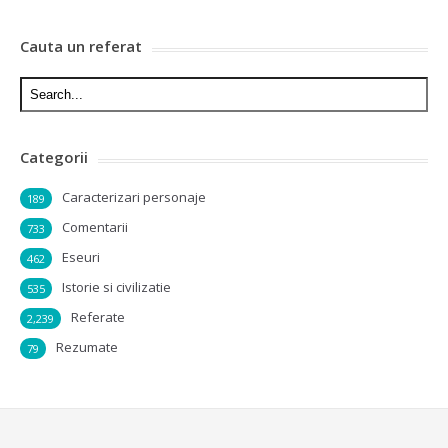
Cauta un referat
Categorii
Caracterizari personaje
189
Comentarii
733
Eseuri
462
Istorie si civilizatie
535
Referate
2,239
Rezumate
79