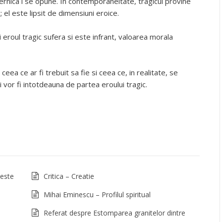
ternica i se opune. In contemporaneitate, tragicul provine
c; el este lipsit de dimensiuni eroice.
si eroul tragic sufera si este infrant, valoarea morala
eea ce ar fi trebuit sa fie si ceea ce, in realitate, se
ii vor fi intotdeauna de partea eroului tragic.
 este
Critica – Creatie
Mihai Eminescu – Profilul spiritual
Referat despre Estomparea granitelor dintre