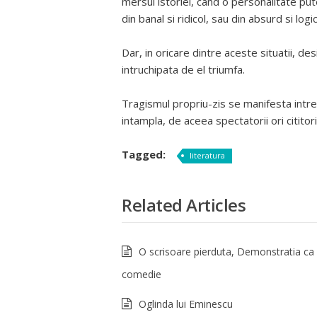
mersul istoriei, cand o personalitate pu
din banal si ridicol, sau din absurd si logi
Dar, in oricare dintre aceste situatii, de
intruchipata de el triumfa.
Tragismul propriu-zis se manifesta intre c
intampla, de aceea spectatorii ori cititor
Tagged:
literatura
Related Articles
O scrisoare pierduta, Demonstratia ca
comedie
Oglinda lui Eminescu