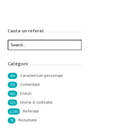
Cauta un referat
Categorii
Caracterizari personaje
189
Comentarii
733
Eseuri
462
Istorie si civilizatie
535
Referate
2,239
Rezumate
79