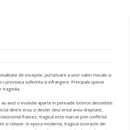
sonalitate de exceptie, purtatoare a unor valori morale si
e-i provoaca suferinta si infrangere. Principala specie
e tragedia.
ui au avut o evolutie aparte in perioade istorice deosebite.
lictul dintre erou si destin: desi eroul avea dreptate,
In clasicismul francez, tragicul este marcat prin conflictul
nt si ratiune. In epoca moderna, tragicul izvoraste din