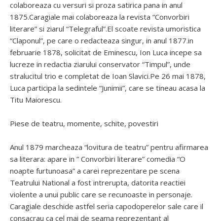
colaboreaza cu versuri si proza satirica pana in anul
1875.Caragiale mai colaboreaza la revista “Convorbiri
literare” si ziarul “Telegraful”.El scoate revista umoristica
“Claponul”, pe care o redacteaza singur, in anul 1877.in
februarie 1878, solicitat de Eminescu, Ion Luca incepe sa
lucreze in redactia ziarului conservator “Timpul”, unde
stralucitul trio e completat de Ioan Slavici.Pe 26 mai 1878,
Luca participa la sedintele “Junimii”, care se tineau acasa la
Titu Maiorescu.
Piese de teatru, momente, schite, povestiri
Anul 1879 marcheaza “lovitura de teatru” pentru afirmarea
sa literara: apare in ” Convorbiri literare” comedia “O
noapte furtunoasa” a carei reprezentare pe scena
Teatrului National a fost intrerupta, datorita reactiei
violente a unui public care se recunoaste in personaje.
Caragiale deschide astfel seria capodoperelor sale care il
consacrau ca cel mai de seama reprezentant al