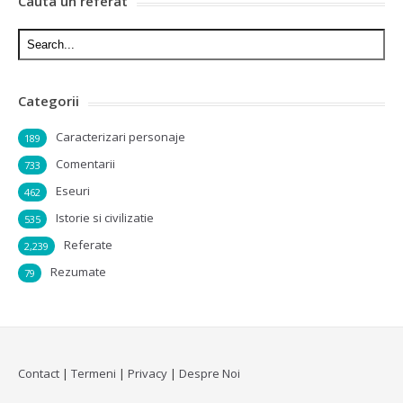
Cauta un referat
Categorii
Caracterizari personaje
189
Comentarii
733
Eseuri
462
Istorie si civilizatie
535
Referate
2,239
Rezumate
79
Contact
|
Termeni
|
Privacy
|
Despre Noi