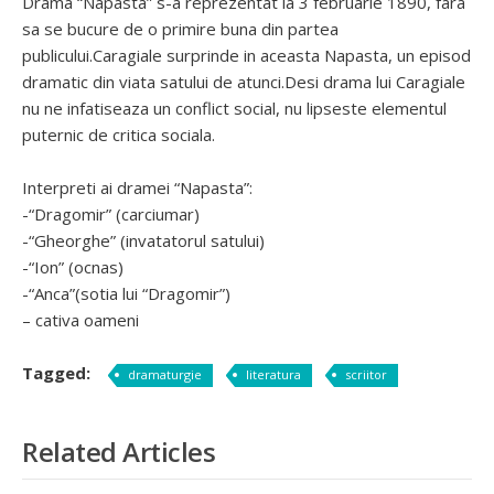
Drama “Napasta” s-a reprezentat la 3 februarie 1890, fara
sa se bucure de o primire buna din partea
publicului.Caragiale surprinde in aceasta Napasta, un episod
dramatic din viata satului de atunci.Desi drama lui Caragiale
nu ne infatiseaza un conflict social, nu lipseste elementul
puternic de critica sociala.
Interpreti ai dramei “Napasta”:
-“Dragomir” (carciumar)
-“Gheorghe” (invatatorul satului)
-“Ion” (ocnas)
-“Anca”(sotia lui “Dragomir”)
– cativa oameni
Tagged:
dramaturgie
literatura
scriitor
Related Articles