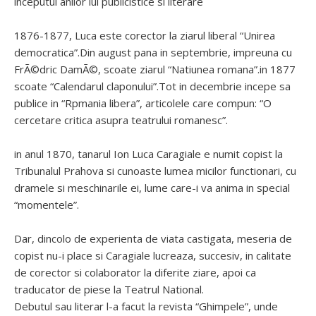
inceputul anilor lui publicistice si literare
1876-1877, Luca este corector la ziarul liberal “Unirea
democratica”.Din august pana in septembrie, impreuna cu
FrÃ©dric DamÃ©, scoate ziarul “Natiunea romana”.in 1877
scoate “Calendarul claponului”.Tot in decembrie incepe sa
publice in “Rpmania libera”, articolele care compun: “O
cercetare critica asupra teatrului romanesc”.
in anul 1870, tanarul Ion Luca Caragiale e numit copist la
Tribunalul Prahova si cunoaste lumea micilor functionari, cu
dramele si meschinarile ei, lume care-i va anima in special
“momentele”.
Dar, dincolo de experienta de viata castigata, meseria de
copist nu-i place si Caragiale lucreaza, succesiv, in calitate
de corector si colaborator la diferite ziare, apoi ca
traducator de piese la Teatrul National.
Debutul sau literar l-a facut la revista “Ghimpele”, unde