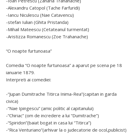
-Ioan Petrescu (Zaharia Trahanache)
-Alexandru Catopol (Tache Farfuridi)
-Iancu Niculescu (Nae Catavencu)
-stefan Iulian (Ghita Pristanda)
-Mihail Mateescu (Cetateanul turmentat)
-Aristizza Romanescu (Zoe Trahanache)
“O noapte furtunoasa”
Comedia “O noapte furtunoasa” a aparut pe scena pe 18
ianuarie 1879.
Interpreti ai comediei:
-“Jupan Dumitrache Titirca Inima-Rea”(capitan in garda
civica)
-“Nae Ipingescu” (amic politic al capitanului)
-“Chiriac” (om de incredere a lui “Dumitrache”)
-“Spiridon”(baiat bogat in casa lui “Titirca”)
-“Rica Venturiano”(arhivar la o judecatorie de ocol,publicist)