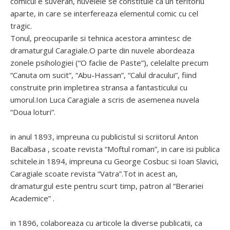
comicul e suveran, nuvelele se constituie ca un teritoriu
aparte, in care se interfereaza elementul comic cu cel
tragic.
Tonul, preocuparile si tehnica acestora amintesc de
dramaturgul Caragiale.O parte din nuvele abordeaza
zonele psihologiei (“O faclie de Paste”), celelalte precum
“Canuta om sucit”, “Abu-Hassan”, “Calul dracului”, fiind
construite prin impletirea stransa a fantasticului cu
umorul.Ion Luca Caragiale a scris de asemenea nuvela
“Doua loturi”.
in anul 1893, impreuna cu publicistul si scriitorul Anton
Bacalbasa , scoate revista “Moftul roman”, in care isi publica
schitele.in 1894, impreuna cu George Cosbuc si Ioan Slavici,
Caragiale scoate revista “Vatra”.Tot in acest an,
dramaturgul este pentru scurt timp, patron al “Berariei
Academice” .
in 1896, colaboreaza cu articole la diverse publicatii, ca