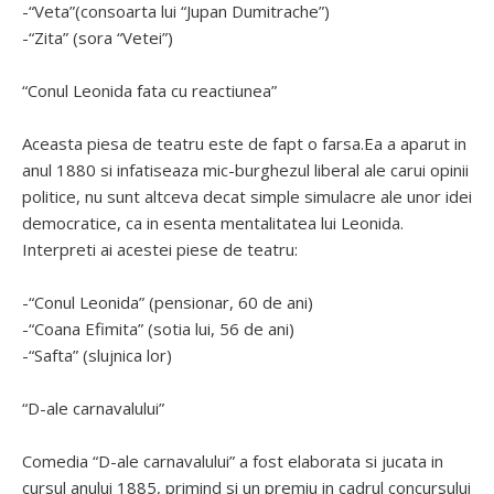
-“Veta”(consoarta lui “Jupan Dumitrache”)
-“Zita” (sora “Vetei”)
“Conul Leonida fata cu reactiunea”
Aceasta piesa de teatru este de fapt o farsa.Ea a aparut in
anul 1880 si infatiseaza mic-burghezul liberal ale carui opinii
politice, nu sunt altceva decat simple simulacre ale unor idei
democratice, ca in esenta mentalitatea lui Leonida.
Interpreti ai acestei piese de teatru:
-“Conul Leonida” (pensionar, 60 de ani)
-“Coana Efimita” (sotia lui, 56 de ani)
-“Safta” (slujnica lor)
“D-ale carnavalului”
Comedia “D-ale carnavalului” a fost elaborata si jucata in
cursul anului 1885, primind si un premiu in cadrul concursului