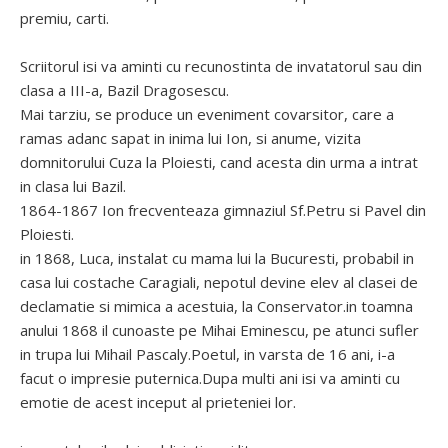
premiu, carti.
Scriitorul isi va aminti cu recunostinta de invatatorul sau din
clasa a III-a, Bazil Dragosescu.
Mai tarziu, se produce un eveniment covarsitor, care a
ramas adanc sapat in inima lui Ion, si anume, vizita
domnitorului Cuza la Ploiesti, cand acesta din urma a intrat
in clasa lui Bazil.
1864-1867 Ion frecventeaza gimnaziul Sf.Petru si Pavel din
Ploiesti.
in 1868, Luca, instalat cu mama lui la Bucuresti, probabil in
casa lui costache Caragiali, nepotul devine elev al clasei de
declamatie si mimica a acestuia, la Conservator.in toamna
anului 1868 il cunoaste pe Mihai Eminescu, pe atunci sufler
in trupa lui Mihail Pascaly.Poetul, in varsta de 16 ani, i-a
facut o impresie puternica.Dupa multi ani isi va aminti cu
emotie de acest inceput al prieteniei lor.