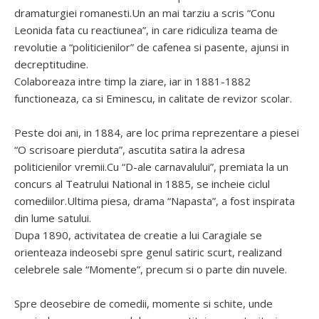
dramaturgiei romanesti.Un an mai tarziu a scris “Conu
Leonida fata cu reactiunea”, in care ridiculiza teama de
revolutie a “politicienilor” de cafenea si pasente, ajunsi in
decreptitudine.
Colaboreaza intre timp la ziare, iar in 1881-1882
functioneaza, ca si Eminescu, in calitate de revizor scolar.
Peste doi ani, in 1884, are loc prima reprezentare a piesei
“O scrisoare pierduta”, ascutita satira la adresa
politicienilor vremii.Cu “D-ale carnavalului”, premiata la un
concurs al Teatrului National in 1885, se incheie ciclul
comediilor.Ultima piesa, drama “Napasta”, a fost inspirata
din lume satului.
Dupa 1890, activitatea de creatie a lui Caragiale se
orienteaza indeosebi spre genul satiric scurt, realizand
celebrele sale “Momente”, precum si o parte din nuvele.
Spre deosebire de comedii, momente si schite, unde