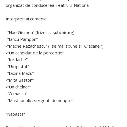
organizat de conducerea Teatrului National.
Interpreti ai comediei:
-“Nae Girimea” (frizer si subchirurg)
-“Iancu Pampon”
-“Mache Razachescu” (i se mai spune si “Cracanel”)
-“Un candidat de la perceptie”
-“Iordache”
-“Un ipistat”
-“Didina Mazu”
-“Mita Baston”
-“Un chelner”
-“O masca”
-“Masti,public, sergenti de noapte”
“Napasta”