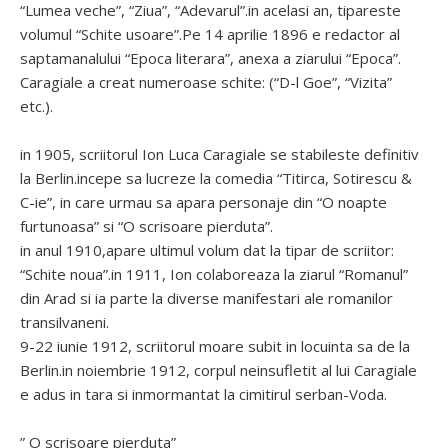
“Lumea veche”, “Ziua”, “Adevarul”.in acelasi an, tipareste
volumul “Schite usoare”.Pe 14 aprilie 1896 e redactor al
saptamanalului “Epoca literara”, anexa a ziarului “Epoca”.
Caragiale a creat numeroase schite: (“D-l Goe”, “Vizita”
etc.).
in 1905, scriitorul Ion Luca Caragiale se stabileste definitiv
la Berlin.incepe sa lucreze la comedia “Titirca, Sotirescu &
C-ie”, in care urmau sa apara personaje din “O noapte
furtunoasa” si “O scrisoare pierduta”.
in anul 1910,apare ultimul volum dat la tipar de scriitor:
“Schite noua”.in 1911, Ion colaboreaza la ziarul “Romanul”
din Arad si ia parte la diverse manifestari ale romanilor
transilvaneni.
9-22 iunie 1912, scriitorul moare subit in locuinta sa de la
Berlin.in noiembrie 1912, corpul neinsufletit al lui Caragiale
e adus in tara si inmormantat la cimitirul serban-Voda.
” O scrisoare pierduta”