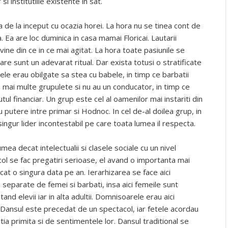
si institutiile existente in sat.
a de la inceput cu ocazia horei. La hora nu se tinea cont de
 Ea are loc duminica in casa mamai Floricai. Lautarii
ne din ce in ce mai agitat. La hora toate pasiunile se
are sunt un adevarat ritual. Dar exista totusi o stratificate
ele erau obilgate sa stea cu babele, in timp ce barbatii
 mai multe grupulete si nu au un conducator, in timp ce
utul financiar. Un grup este cel al oamenilor mai instariti din
ru putere intre primar si Hodnoc. In cel de-al doilea grup, in
singur lider incontestabil pe care toata lumea il respecta.
mea decat intelectualii si clasele sociale cu un nivel
acol se fac pregatiri serioase, el avand o importanta mai
t o singura data pe an. Ierarhizarea se face aici
eparate de femei si barbati, insa aici femeile sunt
tand elevii iar in alta adultii. Domnisoarele erau aici
d. Dansul este precedat de un spectacol, iar fetele acordau
ntia primita si de sentimentele lor. Dansul traditional se