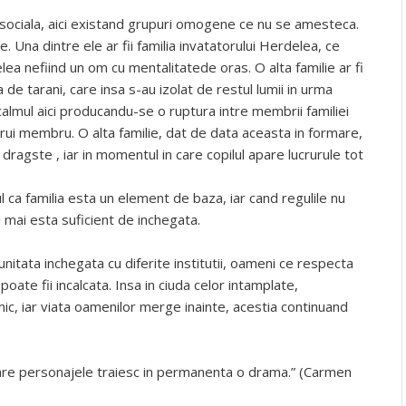
 sociala, aici existand grupuri omogene ce nu se amesteca.
e. Una dintre ele ar fii familia invatatorului Herdelea, ce
elea nefiind un om cu mentalitatede oras. O alta familie ar fi
a de tarani, care insa s-au izolat de restul lumii in urma
te calmul aici producandu-se o ruptura intre membrii familiei
carui membru. O alta familie, dat de data aceasta in formare,
 dragste , iar in momentul in care copilul apare lucrurule tot
 ca familia esta un element de baza, iar cand regulile nu
 mai esta suficient de inchegata.
nitata inchegata cu diferite institutii, oameni ce respecta
u poate fii incalcata. Insa in ciuda celor intamplate,
c, iar viata oamenilor merge inainte, acestia continuand
care personajele traiesc in permanenta o drama.” (Carmen