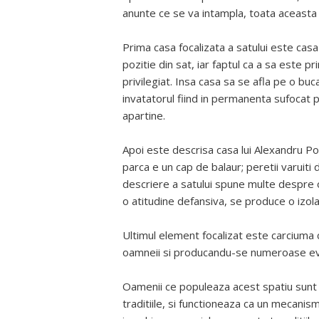
anunte ce se va intampla, toata aceasta de
Prima casa focalizata a satului este cas
pozitie din sat, iar faptul ca a sa este pr
privilegiat. Insa casa sa se afla pe o buc
invatatorul fiind in permanenta sufocat 
apartine.
Apoi este descrisa casa lui Alexandru Po
parca e un cap de balaur; peretii varuiti
descriere a satului spune multe despre o
o atitudine defansiva, se produce o izolare
Ultimul element focalizat este carciuma 
oamneii si producandu-se numeroase e
Oamenii ce populeaza acest spatiu sunt b
traditiile, si functioneaza ca un mecanis