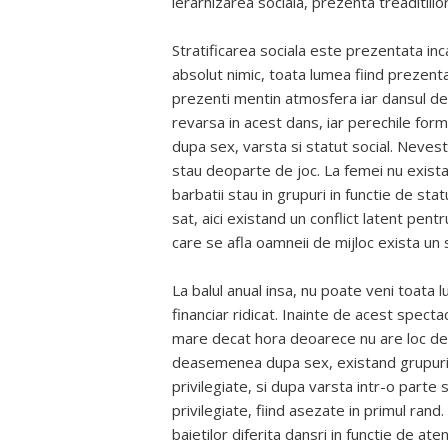
ierarhizarea sociala, prezenta treaditiilor 
Stratificarea sociala este prezentata inc
absolut nimic, toata lumea fiind prezenta.
prezenti mentin atmosfera iar dansul devi
revarsa in acest dans, iar perechile form
dupa sex, varsta si statut social. Nevest
stau deoparte de joc. La femei nu exista
barbatii stau in grupuri in functie de stat
sat, aici existand un conflict latent pent
care se afla oamneii de mijloc exista un 
La balul anual insa, nu poate veni toata lu
financiar ridicat. Inainte de acest spect
mare decat hora deoarece nu are loc deca
deasemenea dupa sex, existand grupuri s
privilegiate, si dupa varsta intr-o parte s
privilegiate, fiind asezate in primul ran
baietilor diferita dansri in functie de ate