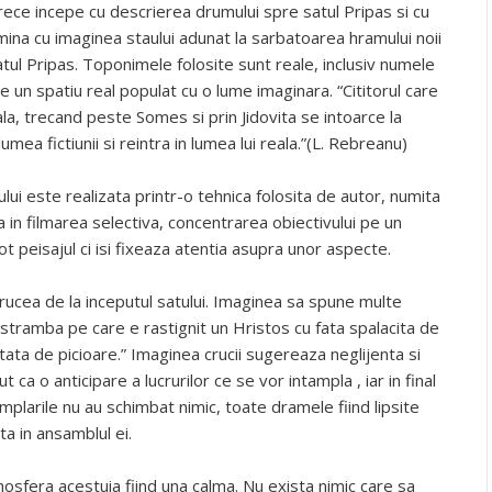
ece incepe cu descrierea drumului spre satul Pripas si cu
mina cu imaginea staului adunat la sarbatoarea hramului noii
atul Pripas. Toponimele folosite sunt reale, inclusiv numele
e un spatiu real populat cu o lume imaginara. “Cititorul care
la, trecand peste Somes si prin Jidovita se intoarce la
mea fictiunii si reintra in lumea lui reala.”(L. Rebreanu)
lui este realizata printr-o tehnica folosita de autor, numita
a in filmarea selectiva, concentrarea obiectivului pe un
peisajul ci isi fixeaza atentia asupra unor aspecte.
rucea de la inceputul satului. Imaginea sa spune multe
e stramba pe care e rastignit un Hristos cu fata spalacita de
atata de picioare.” Imaginea crucii sugereaza neglijenta si
 ca o anticipare a lucrurilor ce se vor intampla , iar in final
amplarile nu au schimbat nimic, toate dramele fiind lipsite
a in ansamblul ei.
mosfera acestuia fiind una calma. Nu exista nimic care sa