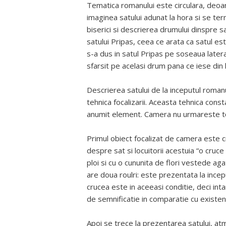
Tematica romanului este circulara, deoar
imaginea satului adunat la hora si se ter
biserici si descrierea drumului dinspre s
satului Pripas, ceea ce arata ca satul est
s-a dus in satul Pripas pe soseaua latera
sfarsit pe acelasi drum pana ce iese din lu
Descrierea satului de la inceputul romanu
tehnica focalizarii. Aceasta tehnica const
anumit element. Camera nu urmareste tot 
Primul obiect focalizat de camera este c
despre sat si locuitorii acestuia “o cruc
ploi si cu o cununita de flori vestede ag
are doua roulri: este prezentata la inceput
crucea este in aceeasi conditie, deci int
de semnificatie in comparatie cu existent
Apoi se trece la prezentarea satului, at