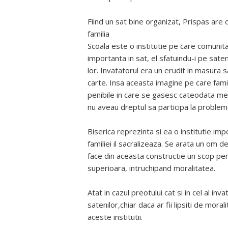
Fiind un sat bine organizat, Prispas are c
familia
Scoala este o institutie pe care comunit
importanta in sat, el sfatuindu-i pe saten
lor. Invatatorul era un erudit in masura 
carte. Insa aceasta imagine pe care famil
penibile in care se gasesc cateodata memb
nu aveau dreptul sa participa la probleme
Biserica reprezinta si ea o institutie im
familiei il sacralizeaza. Se arata un om d
face din aceasta constructie un scop pers
superioara, intruchipand moralitatea.
Atat in cazul preotului cat si in cel al inv
satenilor,chiar daca ar fii lipsiti de mora
aceste institutii.