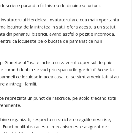
scriere parand a fii linistea de dinaintea furtunii.
a invatatorului Herdelea. Invatatorul are cea mai importanta
ima locuinta de la intratea in sat,ii ofera acestuia un statut
ata din panantul bisericii, avand astfel o pozitie incomoda,
pentru ca locuieste pe o bucata de pamanat ce nu ii
p-Glanetasul “usa e inchisa cu zavorul; coperisul de paie
 de curand deabia se vad prin sparturile gardului” Aceasta
amneii ce locuiesc in acea casa, ei se simt amenintati si au
 a intregii familii.
ce reprezinta un punct de rascruce, pe acolo trecand totii
venimente.
ine organizati, respecta cu strictete regulile nescrise,
m. Functionalitatea acestui mecanism este asigurat de :