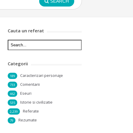
SEARCH
Cauta un referat
Categorii
Caracterizari personaje
189
Comentarii
733
Eseuri
462
Istorie si civilizatie
535
Referate
2,239
Rezumate
79