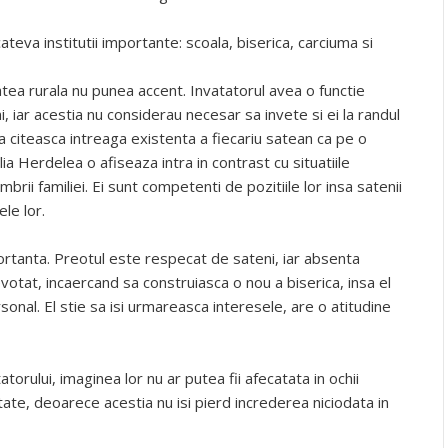
ateva institutii importante: scoala, biserica, carciuma si
atea rurala nu punea accent. Invatatorul avea o functie
i, iar acestia nu considerau necesar sa invete si ei la randul
sa citeasca intreaga existenta a fiecariu satean ca pe o
ia Herdelea o afiseaza intra in contrast cu situatiile
rii familiei. Ei sunt competenti de pozitiile lor insa satenii
le lor.
portanta. Preotul este respecat de sateni, iar absenta
evotat, incaercand sa construiasca o nou a biserica, insa el
onal. El stie sa isi urmareasca interesele, are o atitudine
atatorului, imaginea lor nu ar putea fii afecatata in ochii
litate, deoarece acestia nu isi pierd increderea niciodata in