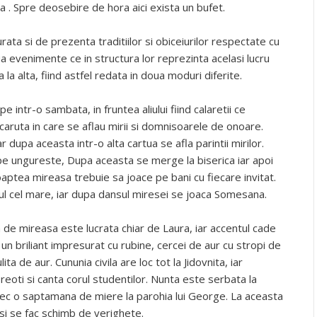
. Spre deosebire de hora aici exista un bufet.
ata si de prezenta traditiilor si obiceiurilor respectate cu
a evenimente ce in structura lor reprezinta acelasi lucru
a la alta, fiind astfel redata in doua moduri diferite.
pe intr-o sambata, in fruntea aliului fiind calaretii ce
caruta in care se aflau mirii si domnisoarele de onoare.
ar dupa aceasta intr-o alta cartua se afla parintii mirilor.
te pe ungureste, Dupa aceasta se merge la biserica iar apoi
noaptea mireasa trebuie sa joace pe bani cu fiecare invitat.
crul cel mare, iar dupa dansul miresei se joaca Somesana.
 de mireasa este lucrata chiar de Laura, iar accentul cade
 un briliant impresurat cu rubine, cercei de aur cu stropi de
ita de aur. Cununia civila are loc tot la Jidovnita, iar
reoti si canta corul studentilor. Nunta este serbata la
rec o saptamana de miere la parohia lui George. La aceasta
 si se fac schimb de verighete.