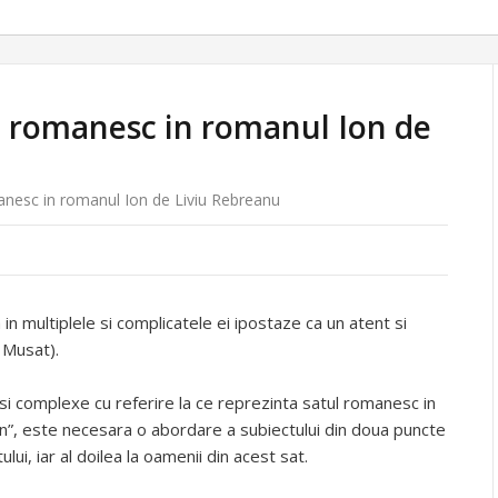
i romanesc in romanul Ion de
anesc in romanul Ion de Liviu Rebreanu
in multiplele si complicatele ei ipostaze ca un atent si
 Musat).
si complexe cu referire la ce reprezinta satul romanesc in
Ion”, este necesara o abordare a subiectului din doua puncte
lui, iar al doilea la oamenii din acest sat.