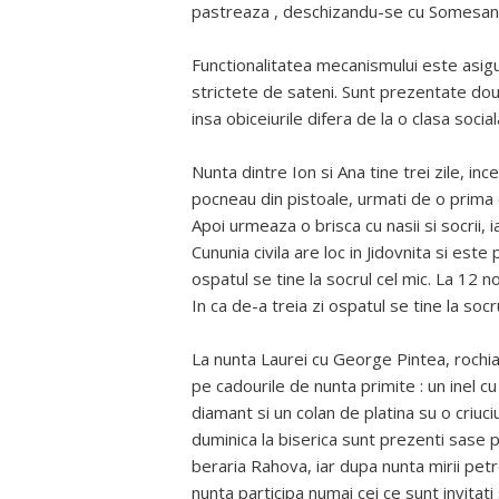
pastreaza , deschizandu-se cu Somesana 
Functionalitatea mecanismului este asigur
strictete de sateni. Sunt prezentate dou
insa obiceiurile difera de la o clasa social
Nunta dintre Ion si Ana tine trei zile, ince
pocneau din pistoale, urmati de o prima 
Apoi urmeaza o brisca cu nasii si socrii, i
Cununia civila are loc in Jidovnita si es
ospatul se tine la socrul cel mic. La 12 
In ca de-a treia zi ospatul se tine la so
La nunta Laurei cu George Pintea, rochia
pe cadourile de nunta primite : un inel cu
diamant si un colan de platina su o criuciul
duminica la biserica sunt prezenti sase p
beraria Rahova, iar dupa nunta mirii pet
nunta participa numai cei ce sunt invitati