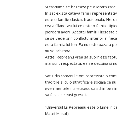
Si carciuma se bazeaza pe o ierarhizare
In sat exista cateva familii reprezentativ
este o familie clasica, traditionala, Herd
cea a Glanetasului ce este o familie tipic
pierderii averii. Acestei familii ii lipses
ce se vede prin conflictul interior al fie
esta familia lui Ion. Ea nu este bazata pe
nu se schimba.
Astfel Rebreanu vrea sa sublinieze faptul
mai sunt respectata, ea se dezbina si nu
Satul din romanul “Ion” reprezinta o comu
traditiile si cu o stratificare sociala ce n
evenimentele nu reusesc sa schimbe nimi
sa faca aceleasi greseli.
“Universul lui Rebreanu este o lume in 
Matei Musat)