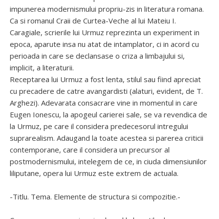
impunerea modernismului propriu-zis in literatura romana.
Ca si romanul Craii de Curtea-Veche al lui Mateiu I.
Caragiale, scrierile lui Urmuz reprezinta un experiment in
epoca, aparute insa nu atat de intamplator, ci in acord cu
perioada in care se declansase o criza a limbajului si,
implicit, a literaturii.
Receptarea lui Urmuz a fost lenta, stilul sau fiind apreciat
cu precadere de catre avangardisti (alaturi, evident, de T.
Arghezi). Adevarata consacrare vine in momentul in care
Eugen Ionescu, la apogeul carierei sale, se va revendica de
la Urmuz, pe care il considera predecesorul intregului
suprarealism. Adaugand la toate acestea si parerea criticii
contemporane, care il considera un precursor al
postmodernismului, intelegem de ce, in ciuda dimensiunilor
liliputane, opera lui Urmuz este extrem de actuala.
-Titlu. Tema. Elemente de structura si compozitie.-