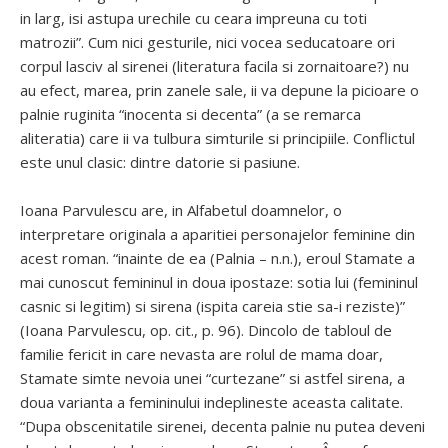
in larg, isi astupa urechile cu ceara impreuna cu toti
matrozii”. Cum nici gesturile, nici vocea seducatoare ori
corpul lasciv al sirenei (literatura facila si zornaitoare?) nu
au efect, marea, prin zanele sale, ii va depune la picioare o
palnie ruginita “inocenta si decenta” (a se remarca
aliteratia) care ii va tulbura simturile si principiile. Conflictul
este unul clasic: dintre datorie si pasiune.
Ioana Parvulescu are, in Alfabetul doamnelor, o
interpretare originala a aparitiei personajelor feminine din
acest roman. “inainte de ea (Palnia – n.n.), eroul Stamate a
mai cunoscut femininul in doua ipostaze: sotia lui (femininul
casnic si legitim) si sirena (ispita careia stie sa-i reziste)”
(Ioana Parvulescu, op. cit., p. 96). Dincolo de tabloul de
familie fericit in care nevasta are rolul de mama doar,
Stamate simte nevoia unei “curtezane” si astfel sirena, a
doua varianta a femininului indeplineste aceasta calitate.
“Dupa obscenitatile sirenei, decenta palnie nu putea deveni