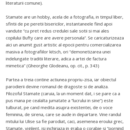
literaturii comune).
Stamate are un hobby, acela de a fotografia, in timpul liber,
sfintii de pe peretii bisericilor, instantaneele fiind apoi
vandute “cu pret redus credulei sale sotii si mai ales
copilului Bufty care are avere personala”. Se caricaturizeaza
aici un anumit gust artistic al epocii pentru comercializarea
masiva a fotografiilor kitsch, ori “demonetizarea unei
indelungate traditii literare, adica a artei de factura
mimetica” (Gheorghe Glodeanu, op. cit., p. 343)
Partea a treia contine actiunea propriu-zisa, iar obiectul
parodierii devine romanul de dragoste si de analiza.
Filozoful Stamate (caruia, la un moment dat, i se pare ca a
pus mana pe cealalta jumatate a “lucrului in sine”) este
tulburat, pe cand medita asupra existentei, de o voce
feminina, de sirena, care se aude in departare. Vine randul
mitului lui Ulise sa fie parodiat, caci, asemenea eroului grec,
Stamate, vigilent, isi inchiriaza in graba o corabie si “pornind