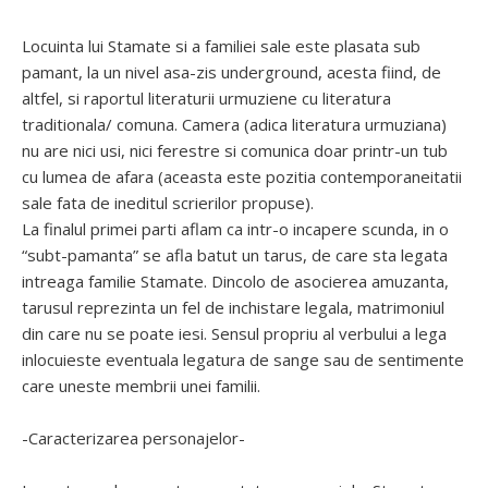
Locuinta lui Stamate si a familiei sale este plasata sub
pamant, la un nivel asa-zis underground, acesta fiind, de
altfel, si raportul literaturii urmuziene cu literatura
traditionala/ comuna. Camera (adica literatura urmuziana)
nu are nici usi, nici ferestre si comunica doar printr-un tub
cu lumea de afara (aceasta este pozitia contemporaneitatii
sale fata de ineditul scrierilor propuse).
La finalul primei parti aflam ca intr-o incapere scunda, in o
“subt-pamanta” se afla batut un tarus, de care sta legata
intreaga familie Stamate. Dincolo de asocierea amuzanta,
tarusul reprezinta un fel de inchistare legala, matrimoniul
din care nu se poate iesi. Sensul propriu al verbului a lega
inlocuieste eventuala legatura de sange sau de sentimente
care uneste membrii unei familii.
-Caracterizarea personajelor-