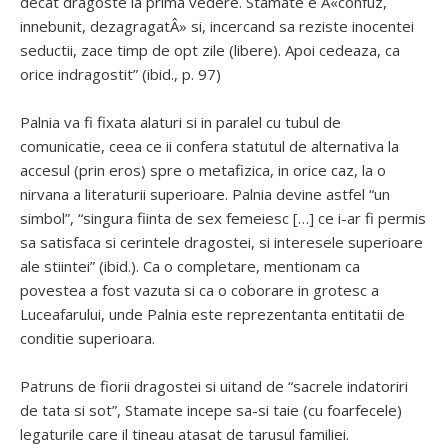
decat dragoste la prima vedere. Stamate e Â«confuz,
innebunit, dezagragatÂ» si, incercand sa reziste inocentei
seductii, zace timp de opt zile (libere). Apoi cedeaza, ca
orice indragostit” (ibid., p. 97)
Palnia va fi fixata alaturi si in paralel cu tubul de
comunicatie, ceea ce ii confera statutul de alternativa la
accesul (prin eros) spre o metafizica, in orice caz, la o
nirvana a literaturii superioare. Palnia devine astfel “un
simbol”, “singura fiinta de sex femeiesc […] ce i-ar fi permis
sa satisfaca si cerintele dragostei, si interesele superioare
ale stiintei” (ibid.). Ca o completare, mentionam ca
povestea a fost vazuta si ca o coborare in grotesc a
Luceafarului, unde Palnia este reprezentanta entitatii de
conditie superioara.
Patruns de fiorii dragostei si uitand de “sacrele indatoriri
de tata si sot”, Stamate incepe sa-si taie (cu foarfecele)
legaturile care il tineau atasat de tarusul familiei.