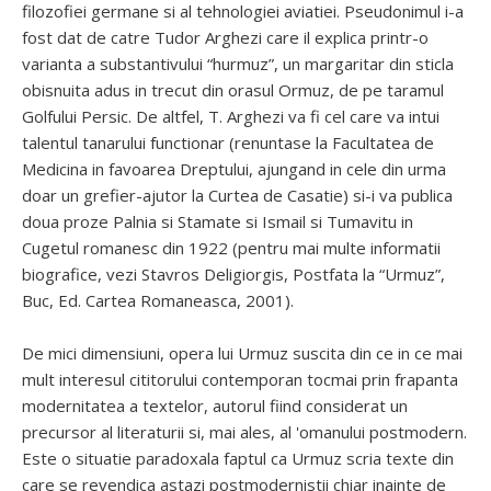
filozofiei germane si al tehnologiei aviatiei. Pseudonimul i-a
fost dat de catre Tudor Arghezi care il explica printr-o
varianta a substantivului “hurmuz”, un margaritar din sticla
obisnuita adus in trecut din orasul Ormuz, de pe taramul
Golfului Persic. De altfel, T. Arghezi va fi cel care va intui
talentul tanarului functionar (renuntase la Facultatea de
Medicina in favoarea Dreptului, ajungand in cele din urma
doar un grefier-ajutor la Curtea de Casatie) si-i va publica
doua proze Palnia si Stamate si Ismail si Tumavitu in
Cugetul romanesc din 1922 (pentru mai multe informatii
biografice, vezi Stavros Deligiorgis, Postfata la “Urmuz”,
Buc, Ed. Cartea Romaneasca, 2001).
De mici dimensiuni, opera lui Urmuz suscita din ce in ce mai
mult interesul cititorului contemporan tocmai prin frapanta
modernitatea a textelor, autorul fiind considerat un
precursor al literaturii si, mai ales, al 'omanului postmodern.
Este o situatie paradoxala faptul ca Urmuz scria texte din
care se revendica astazi postmodernistii chiar inainte de