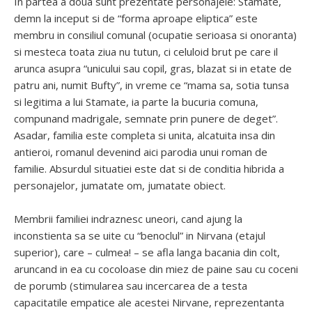
In partea a doua sunt prezentate personajele: Stamate,
demn la inceput si de “forma aproape eliptica” este
membru in consiliul comunal (ocupatie serioasa si onoranta)
si mesteca toata ziua nu tutun, ci celuloid brut pe care il
arunca asupra “unicului sau copil, gras, blazat si in etate de
patru ani, numit Bufty”, in vreme ce “mama sa, sotia tunsa
si legitima a lui Stamate, ia parte la bucuria comuna,
compunand madrigale, semnate prin punere de deget”.
Asadar, familia este completa si unita, alcatuita insa din
antieroi, romanul devenind aici parodia unui roman de
familie. Absurdul situatiei este dat si de conditia hibrida a
personajelor, jumatate om, jumatate obiect.
Membrii familiei indraznesc uneori, cand ajung la
inconstienta sa se uite cu “benoclul” in Nirvana (etajul
superior), care – culmea! – se afla langa bacania din colt,
aruncand in ea cu cocoloase din miez de paine sau cu coceni
de porumb (stimularea sau incercarea de a testa
capacitatile empatice ale acestei Nirvane, reprezentanta