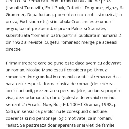
Ceea ce se remarca in primul rand la bucatile de proza
(Ismail si Turnavitu, Emil Gayk, Cotadi si Dragomir, Algazy &
Grummer, Dupa furtuna, poemul eroico-erotic si muzical, in
proza, Fuchsiada etc.) si in fabula Cronicari este umorul
negru, bazat pe absurd. si proza Palnia si Stamate,
subintitulata “roman in patru parti” si publicata in numarul 2
din 1922 al revistei Cugetul romanesc merge pe aceeasi
directie.
Prima intrebare care se pune este daca avem cu adevarat
un roman. Nicolae Manolescu il considera pe Urmuz
romancier, integrandu-l in romanul corintic si remarcand ca
naratorul respecta forma clasica de roman (descrierea
locului actiunii, prezentarea personajelor, actiunea propriu-
zisa, deznodamantul), dar o “goleste de vechiul continut
semantic” (Arca lui Noe, Buc, Ed. 100+1 Gramar, 1998, p.
533), in sensul ca partilor nu le corespund o actiune
coerenta si nici personaje logic motivate, ca in romanul
realist. Se pastreaza doar aparenta unei vieti de familie