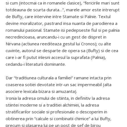
si cum (intocmai ca in romanele clasice), “fericirile mari sunt
totdeauna de scurta durata…”, marele amor este intrerupt
de Bufty, care intervine intre Stamate si Palnie. Textul
devine moralizator, pastrand insa nuanta de parodierea a
romanului pasional. Stamate isi pedepseste fiul si pe palnia
necredincioasa, aruncandu-i cu un gest de dispret in
Nirvana (actiunea reediteaza gestul lui Cronos); cu alte
cuvinte, autorul se desparte de opera sa (Bufty) si de cea
care i-ar fi putut inlesni accesul la suprafata (Palnia),
cedandu-i literaturii dominante.
Dar “traditiunea culturala a familiei” ramane intacta prin
coaserea sotiei devotate intr-un sac impermeabil (alta
asociere lexicala bizara si amuzanta).
Ironia la adresa omului de stiinta, in definitiv la adresa
stiintei moderne si a traditiei alchimiei, la adresa
stratificarilor sociale si profesionale o descoperim in
obtinerea prin “calcule si combinatii chimice” a lui Bufty,
precum si plasarea lui pe un post de sef de birou