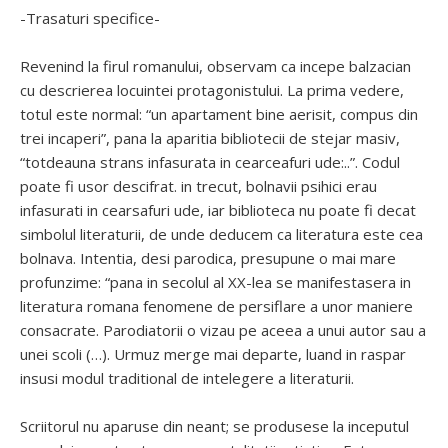
-Trasaturi specifice-
Revenind la firul romanului, observam ca incepe balzacian
cu descrierea locuintei protagonistului. La prima vedere,
totul este normal: “un apartament bine aerisit, compus din
trei incaperi”, pana la aparitia bibliotecii de stejar masiv,
“totdeauna strans infasurata in cearceafuri ude:..”. Codul
poate fi usor descifrat. in trecut, bolnavii psihici erau
infasurati in cearsafuri ude, iar biblioteca nu poate fi decat
simbolul literaturii, de unde deducem ca literatura este cea
bolnava. Intentia, desi parodica, presupune o mai mare
profunzime: “pana in secolul al XX-lea se manifestasera in
literatura romana fenomene de persiflare a unor maniere
consacrate. Parodiatorii o vizau pe aceea a unui autor sau a
unei scoli (…). Urmuz merge mai departe, luand in raspar
insusi modul traditional de intelegere a literaturii.
Scriitorul nu aparuse din neant; se produsese la inceputul