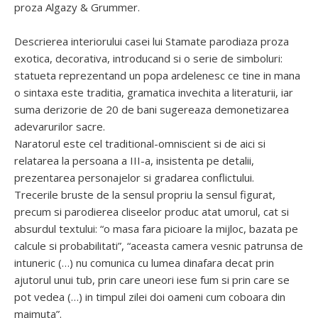
proza Algazy & Grummer.
Descrierea interiorului casei lui Stamate parodiaza proza
exotica, decorativa, introducand si o serie de simboluri:
statueta reprezentand un popa ardelenesc ce tine in mana
o sintaxa este traditia, gramatica invechita a literaturii, iar
suma derizorie de 20 de bani sugereaza demonetizarea
adevarurilor sacre.
Naratorul este cel traditional-omniscient si de aici si
relatarea la persoana a III-a, insistenta pe detalii,
prezentarea personajelor si gradarea conflictului.
Trecerile bruste de la sensul propriu la sensul figurat,
precum si parodierea cliseelor produc atat umorul, cat si
absurdul textului: “o masa fara picioare la mijloc, bazata pe
calcule si probabilitati”, “aceasta camera vesnic patrunsa de
intuneric (…) nu comunica cu lumea dinafara decat prin
ajutorul unui tub, prin care uneori iese fum si prin care se
pot vedea (…) in timpul zilei doi oameni cum coboara din
maimuta”.