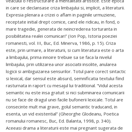
veacului o restructurare a mentalitatii artistice. Este epoca
in care se declansase criza limbajului si, implicit, a literaturii.
Expresia plenara a crizei o aflam in paginile urmuziene,
receptate initial drept comice, cand ele ridicau, in fond, o
mare tragedie, generata de neincrederea torturanta in
posibilitatea realei comunicari” (Ion Pop, Istoria poeziei
romanesti, vol. III, Buc, Ed. Minerva, 1986, p. 15). Criza
este, prin urmare, a literaturii, si cum literatura este o arta
a limbajului, prima innoire trebuie sa se faca la nivelul
limbajului, prin utilizarea unor asociatii insolite, anularea
logicii si ambiguizarea sensurilor. Totul pare corect sintactic
si lexical, dar sensul este absurd, semnificatia textului fiind
rasturnata in raport cu mesajul lui traditional. “Vidul acesta
semantic nu este insa gratuit si nici subminarea comunicarii
nu se face de dragul unei facile bufonerii lexicale. Totul are
consecinte mult mai grave, golul semantic traducand, in
esenta, un vid existential” (Gheorghe Glodeanu, Poetica
romanului romanesc, Buc, Ed. Balanta, 1998, p. 340).
Aceeasi drama a literaturii este mai pregnant sugerata de