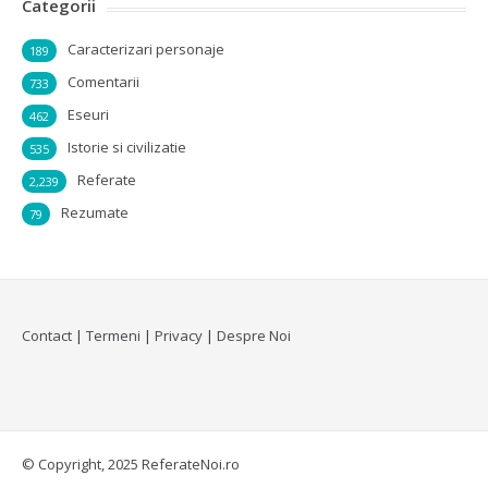
Categorii
Caracterizari personaje
189
Comentarii
733
Eseuri
462
Istorie si civilizatie
535
Referate
2,239
Rezumate
79
Contact
|
Termeni
|
Privacy
|
Despre Noi
© Copyright, 2025 ReferateNoi.ro