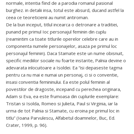
normale, intentia fiind de a parodia romanul pasional
burghez. in detalii insa, totul este absurd, ducand astfel la
ceea ce teoreticienii au numit antiroman.
De la bun inceput, titlul incearca o detronare a traditiei,
punand pe primul Ioc personajul feminin din cuplu
(reamintim ca toate titlurile operelor celebre care au in
componenta numele personajelor, asaza pe primul loc
personajul feminin). Daca Stamate este un nume obisnuit,
specific mediilor sociale nu foarte instarite, Palnia devine o
adevarata inlocuitoare a Isoldei. Ea “isi depaseste tagma
pentru ca nu mai e numai un personaj, ci si o conventie,
insasi conventia femininului. Ea este polul feminin al
povestilor de dragoste, incepand cu perechea originara,
Adam si Eva, ea este frumoasa din cuplurile exemplare:
Tristan si Isolda, Romeo si Julieta, Paul si Virginia, iar la
urma de tot Palnia si Stamate, cu eroina pe primul loc in
titlu” (Ioana Parvulescu, Alfabetul doamnelor, Buc, Ed.
Crater, 1999, p. 96).