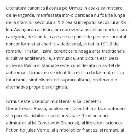
Literatura canonica il asaza pe Urmuz in asa-zisa miscare.
de avangarda, manifestata intr-o perioada nu foarte lunga
de la sfarsitul secolului al XIX-lea si inceputul secolului al XX-
lea. Avangarda artistica ar reprezenta astfel un modernism
categoric, de fronda, care are ca punct de plecare curentul
nonconformist si anarhic – dadaismul, initiat in 191,6 de
romanul Tristan Tzara, curent care neaga arta traditionala
si cultiva antiliteratura, antimuzica, antipictura etc. Desi
scrierea Palnia si Stamate este considerata un astfel de
antiroman, Urmuz nu se identifica nici cu dadaismul, nici cu
futurismul, simbolismul ori suprarealismul, preferand o
alternativa proprie si originala.
Urmuz este pseudonimul literar al lui Demetru
Demetrescu-Buzau, adolescent talentat in a face bufonerii
si a parodia, iubitor al artelor vizuale (fiind un mare
admirator al lui Constantin Brancusi), al literaturii science-
fiction tip Jules Verne, al simbolistilor francezi si romani, al