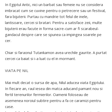
In Egiptul Antic, nici un barbat sau femeie nu se considera
imbracat cum se cuvine pentru o petrecere sau un festival,
fara bijuterii. Purtau cu mandrie tot felul de inele,
lantisoare, cercei si bratari. Pentru a satisface zeii, multe
bijuterii erau facute in forma sacre-cum ar fi scarabeul-
gandacul despre care se spunea ca impingea soarele pe
cer.
Chiar si faraonul Tutankamon avea urechile gaurite. A purtat
cercei ca baiat si i-a luat cu el in mormant.
VIATA PE NIL
Mai mult decat o sursa de apa, Nilul aducea viata Egiptului.
In fiecare an, raul iesea din matca aducand pamant nou si
fertil terenurilor fermierilor. Oamenii foloseau de
asemenea noroiul subtire pentru a fa ce caramizi pentru
case.