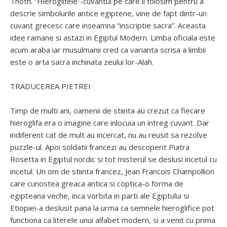
Thoth. “Hieroglifele”-cuvantul pe care il folosim pentru a
descrie simbolurile antice egiptene, vine de fapt dintr-un
cuvant grecesc care inseamna “inscriptie sacra”. Aceasta
idee ramane si astazi in Egiptul Modern. Limba oficiala este
acum araba iar musulmanii cred ca varianta scrisa a limbii
este o arta sacra inchinata zeului lor-Alah.
TRADUCEREA PIETREI
Timp de multi ani, oamenii de stiinta au crezut ca fiecare
hieroglifa era o imagine care inlocuia un intreg cuvant. Dar
indiferent cat de mult au incercat, nu au reusit sa rezolve
puzzle-ul. Apoi soldatii francezi au descoperit Piatra
Rosetta in Egiptul nordic si tot misterul se deslusi incetul cu
incetul. Un om de stiinta francez, Jean Francois Champollion
care cunostea greaca antica si coptica-o forma de
egipteana veche, inca vorbita in parti ale Egiptului si
Etiopiei-a deslusit pana la urma ca semnele hieroglifice pot
functiona ca literele unui alfabet modern, si a venit cu prima