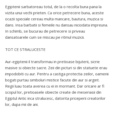
Egiptenii sarbatoreau totul, de la o recolta buna pana la
vizita unui vechi prieten. Ca orice petrecere buna, aceste
ocazii speciale cereau multa mancare, bautura, muzica si
dans. Insa barbatii si femeile nu dansau niciodata impreuna.
In schimb, se bucurau de petrecere si priveau
dansatoarele cum se miscau pe ritmul muzicii.
TOT CE STRALUCESTE
Aur-egiptenii il transformau in pretioase bijuterii, sicrie
masive si obiecte sacre. Zeii din picturi si din statuete erau
impodobiti cu aur. Pentru a castiga protectia zeilor, oamenii
bogati purtau simboluri mistice facute din aur si argint.
Regii luau toata averea cu ei in mormant. Dar oricare ar fi
scopul lor, pretioasele obiecte create de meseriasii din
Egiptul Antic inca stralucesc, datorita priceperii creatorilor
lor, dupa mii de ani.