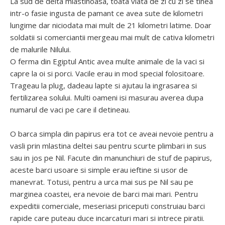
La sud de delta mlastinoasa, toata viata de zi cu zi se tinea
intr-o fasie ingusta de pamant ce avea sute de kilometri
lungime dar niciodata mai mult de 21 kilometri latime. Doar
soldatii si comerciantii mergeau mai mult de cativa kilometri
de malurile Nilului.
O ferma din Egiptul Antic avea multe animale de la vaci si
capre la oi si porci. Vacile erau in mod special folositoare.
Trageau la plug, dadeau lapte si ajutau la ingrasarea si
fertilizarea solului. Multi oameni isi masurau averea dupa
numarul de vaci pe care il detineau.
O barca simpla din papirus era tot ce aveai nevoie pentru a
vasli prin mlastina deltei sau pentru scurte plimbari in sus
sau in jos pe Nil. Facute din manunchiuri de stuf de papirus,
aceste barci usoare si simple erau ieftine si usor de
manevrat. Totusi, pentru a urca mai sus pe Nil sau pe
marginea coastei, era nevoie de barci mai mari. Pentru
expeditii comerciale, meseriasi priceputi construiau barci
rapide care puteau duce incarcaturi mari si intrece piratii.