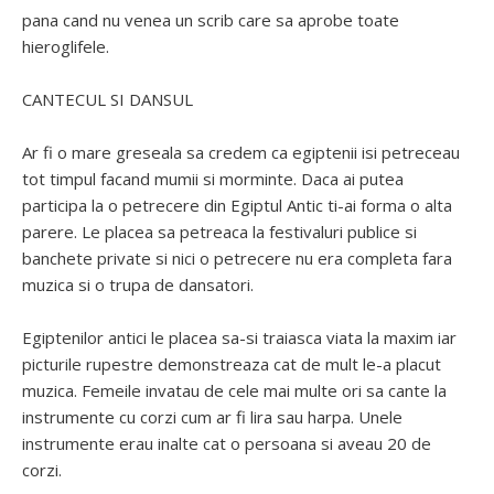
pana cand nu venea un scrib care sa aprobe toate
hieroglifele.
CANTECUL SI DANSUL
Ar fi o mare greseala sa credem ca egiptenii isi petreceau
tot timpul facand mumii si morminte. Daca ai putea
participa la o petrecere din Egiptul Antic ti-ai forma o alta
parere. Le placea sa petreaca la festivaluri publice si
banchete private si nici o petrecere nu era completa fara
muzica si o trupa de dansatori.
Egiptenilor antici le placea sa-si traiasca viata la maxim iar
picturile rupestre demonstreaza cat de mult le-a placut
muzica. Femeile invatau de cele mai multe ori sa cante la
instrumente cu corzi cum ar fi lira sau harpa. Unele
instrumente erau inalte cat o persoana si aveau 20 de
corzi.