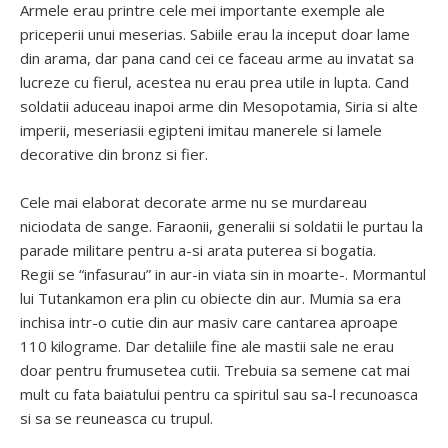
Armele erau printre cele mei importante exemple ale
priceperii unui meserias. Sabiile erau la inceput doar lame
din arama, dar pana cand cei ce faceau arme au invatat sa
lucreze cu fierul, acestea nu erau prea utile in lupta. Cand
soldatii aduceau inapoi arme din Mesopotamia, Siria si alte
imperii, meseriasii egipteni imitau manerele si lamele
decorative din bronz si fier.
Cele mai elaborat decorate arme nu se murdareau
niciodata de sange. Faraonii, generalii si soldatii le purtau la
parade militare pentru a-si arata puterea si bogatia.
Regii se “infasurau” in aur-in viata sin in moarte-. Mormantul
lui Tutankamon era plin cu obiecte din aur. Mumia sa era
inchisa intr-o cutie din aur masiv care cantarea aproape
110 kilograme. Dar detaliile fine ale mastii sale ne erau
doar pentru frumusetea cutii. Trebuia sa semene cat mai
mult cu fata baiatului pentru ca spiritul sau sa-l recunoasca
si sa se reuneasca cu trupul.