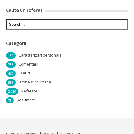
Cauta un referat
Categorii
Caracterizari personaje
189
Comentarii
733
Eseuri
462
Istorie si civilizatie
535
Referate
2,239
Rezumate
79
Contact
|
Termeni
|
Privacy
|
Despre Noi