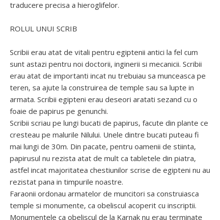
traducere precisa a hieroglifelor.
ROLUL UNUI SCRIB
Scribii erau atat de vitali pentru egiptenii antici la fel cum
sunt astazi pentru noi doctorii, inginerii si mecanicii. Scribii
erau atat de importanti incat nu trebuiau sa munceasca pe
teren, sa ajute la construirea de temple sau sa lupte in
armata. Scribii egipteni erau deseori aratati sezand cu o
foaie de papirus pe genunchi.
Scribii scriau pe lungi bucati de papirus, facute din plante ce
cresteau pe malurile Nilului. Unele dintre bucati puteau fi
mai lungi de 30m. Din pacate, pentru oamenii de stiinta,
papirusul nu rezista atat de mult ca tabletele din piatra,
astfel incat majoritatea chestiunilor scrise de egipteni nu au
rezistat pana in timpurile noastre.
Faraonii ordonau armatelor de muncitori sa construiasca
temple si monumente, ca obeliscul acoperit cu inscriptii.
Monumentele ca obeliscul de la Karnak nu erau terminate