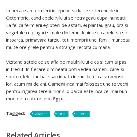
In fiecare an fermierii incepeau sa lucreze terenurile in
Octombrie, cand apele Nilului se retrageau dupa inundatii.
La fel ca fermierii egipteni de astazi, ei plantau grau, orz si
vegetale cu pluguri simple din lemn. Inainte ca apele sa se
intoarca, primavara tarziu, toti membrii unei familii munceau
multe ore grele pentru a strange recolta cu mana.
Vizitand satele ce se afla pe malulNilului e ca si cum ai pasi
in trecut. In fiecare dimineata poti vedea oamenii care-si
spala rufele, fac baie sau inoata in rau, la fel ca stramosii
lor, acum mii de ani. Oamenii inca mai folosesc unelte vechi
pentru irigarea terenurilor si o barca este inca cel mai bun
mod de a calatori prin Egipt.
Tagged:
alfabet
arta
litere
Related Articles