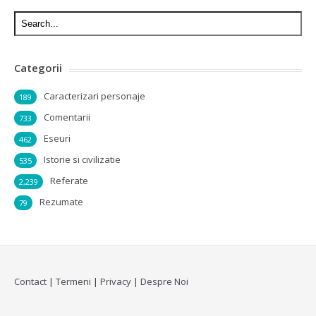
Categorii
Caracterizari personaje
189
Comentarii
733
Eseuri
462
Istorie si civilizatie
535
Referate
2,239
Rezumate
79
Contact
|
Termeni
|
Privacy
|
Despre Noi