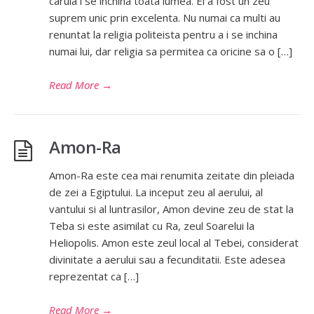
caruia i se inchina toata lumea. El a fost un zeu
suprem unic prin excelenta. Nu numai ca multi au
renuntat la religia politeista pentru a i se inchina
numai lui, dar religia sa permitea ca oricine sa o […]
Read More
→
Amon-Ra
Amon-Ra este cea mai renumita zeitate din pleiada
de zei a Egiptului. La inceput zeu al aerului, al
vantului si al luntrasilor, Amon devine zeu de stat la
Teba si este asimilat cu Ra, zeul Soarelui la
Heliopolis. Amon este zeul local al Tebei, considerat
divinitate a aerului sau a fecunditatii. Este adesea
reprezentat ca […]
Read More
→