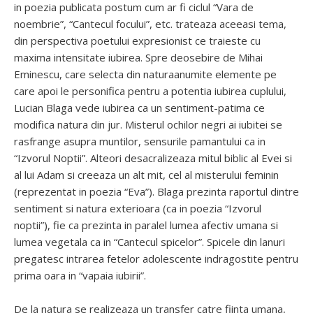
in poezia publicata postum cum ar fi ciclul “Vara de
noembrie”, “Cantecul focului”, etc. trateaza aceeasi tema,
din perspectiva poetului expresionist ce traieste cu
maxima intensitate iubirea. Spre deosebire de Mihai
Eminescu, care selecta din naturaanumite elemente pe
care apoi le personifica pentru a potentia iubirea cuplului,
Lucian Blaga vede iubirea ca un sentiment-patima ce
modifica natura din jur. Misterul ochilor negri ai iubitei se
rasfrange asupra muntilor, sensurile pamantului ca in
“Izvorul Noptii”. Alteori desacralizeaza mitul biblic al Evei si
al lui Adam si creeaza un alt mit, cel al misterului feminin
(reprezentat in poezia “Eva”). Blaga prezinta raportul dintre
sentiment si natura exterioara (ca in poezia “Izvorul
noptii”), fie ca prezinta in paralel lumea afectiv umana si
lumea vegetala ca in “Cantecul spicelor”. Spicele din lanuri
pregatesc intrarea fetelor adolescente indragostite pentru
prima oara in “vapaia iubirii”.
De la natura se realizeaza un transfer catre fiinta umana,