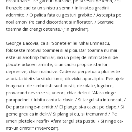
orcotitoare: “Pe garduri batrane, pe stresini de lemn, / Si
frunzele cad ca un sinistru semn / In linistea gradinii
adormite. / O palida fata cu gesturi grabite / Asteapta pe
noul amor/ Pe cand discordant si infiorator, / Scartaie
toamna din crengi ostenite.”(“In gradina”).
George Bacovia, ca si “Sonetele” lei Mihai Eminescu,
foloseste motivul toamnei si al ploii. Dar toamna nu mai
este un anotimp familiar, nici un prilej de intimitate si de
placute aduceri-aminte, ci un cadru propice starilor
depresive, chiar maladive. Caderea perpetua a ploii este
asociata ideii sfarsitului lumii, diluviului apocaliptic. Peisajele
imaginate de simbolisti sunt pustii, dezolate, lugubre,
provacand nevroze si, uneori, chiar delirul: “Afara ninge
parapadind. / Iubita canta la clavir. / Si targul sta intunecat, /
De parca ninge-n cimitir.// El plange si-a cazut pe clape,/ Si
geme greu ca in delir// Si plang si eu, si tremurand / Pe
umeri pletele-i resfir/ Afara targul sta pustiu, / Si ninge ca-
ntr-un cimitir.” (“Nevroza”).