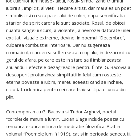
loc culorilor luminoase- albul, rosul- simbalizand triumful
iubirii si, implicit, al vietii. Fiecare artist, dar mai ales un poet
simbolist isi creaza palet alui de culori, dupa semnificatia
starilor de spirit carora le sunt asociate. Rosul, de obicei
nuanta sangelui scurs, a violentei, a nevrozei datorate unei
excitatii vizuale extreme, devine, in poemul “Decembre”,
culoarea combustiei interioare. Dar nu sugereaza
cromaticul, ci arderea sufleteasca a cuplului, in dezacord cu
gerul de afara, pe care este in stare sa il imblanzeasca,
anulandu-i efectele dezagreabile pentru fiinte. G. Bacovia a
descoperit profunzinea simplitatii in felul cum rosteste
eterna poveste a iubirii, mereu aceeasi cand se incheie,
niciodata identica pentru cei care traiesc clipa ei unica din
plin.
Contemporan cu G. Bacovia si Tudor Arghezi, poetul
“corolei de minuni a lumii”, Lucian Blaga include poezia cu
tematica erotica in lirica de meditatie filozofica. Atat in
volumul “Poemele lumii”(1919), cat si in perioada senectutii,