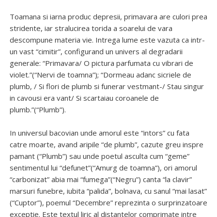
Toamana si iarna produc depresii, primavara are culori prea
stridente, iar stralucirea torida a soarelui de vara
descompune materia vie. Intrega lume este vazuta ca intr-
un vast “cimitir”, configurand un univers al degradarii
generale: “Primavara/ O pictura parfumata cu vibrari de
violet.”(“Nervi de toamna”); “Dormeau adanc sicriele de
plumb, / Si flori de plumb si funerar vestmant-/ Stau singur
in cavousi era vant/ Si scartaiau coroanele de
plumb.”(“Plumb”).
In universul bacovian unde amorul este “intors” cu fata
catre moarte, avand aripile “de plumb”, cazute greu inspre
pamant (“Plumb”) sau unde poetul asculta cum “geme”
sentimentul lui “defunet”(“Amurg de toamna”), ori amorul
“carbonizat” abia mai “fumega”(“Negru”) canta “la clavir”
marsuri funebre, iubita “palida”, bolnava, cu sanul “mai lasat”
(“Cuptor”), poemul “Decembre” reprezinta o surprinzatoare
exceptie. Este textul liric al distantelor comprimate intre