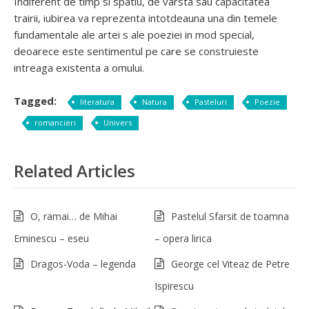
Indiferent de timp si spatiu, de varsta sau capacitatea
trairii, iubirea va reprezenta intotdeauna una din temele
fundamentale ale artei s ale poeziei in mod special,
deoarece este sentimentul pe care se construieste
intreaga existenta a omului.
Tagged:
literatura
Natura
Pasteluri
Poezie
romancieri
Univers
Related Articles
O, ramai… de Mihai
Pastelul Sfarsit de toamna
Eminescu – eseu
– opera lirica
Dragos-Voda – legenda
George cel Viteaz de Petre
Ispirescu