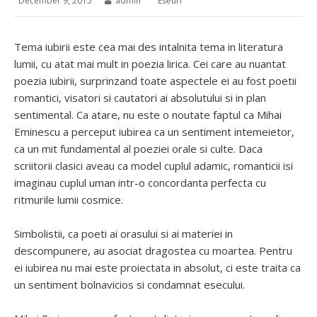
December 9, 2015
admin
Eseuri
Tema iubirii este cea mai des intalnita tema in literatura
lumii, cu atat mai mult in poezia lirica. Cei care au nuantat
poezia iubirii, surprinzand toate aspectele ei au fost poetii
romantici, visatori si cautatori ai absolutului si in plan
sentimental. Ca atare, nu este o noutate faptul ca Mihai
Eminescu a perceput iubirea ca un sentiment intemeietor,
ca un mit fundamental al poeziei orale si culte. Daca
scriitorii clasici aveau ca model cuplul adamic, romanticii isi
imaginau cuplul uman intr-o concordanta perfecta cu
ritmurile lumii cosmice.
Simbolistii, ca poeti ai orasului si ai materiei in
descompunere, au asociat dragostea cu moartea. Pentru
ei iubirea nu mai este proiectata in absolut, ci este traita ca
un sentiment bolnavicios si condamnat esecului.