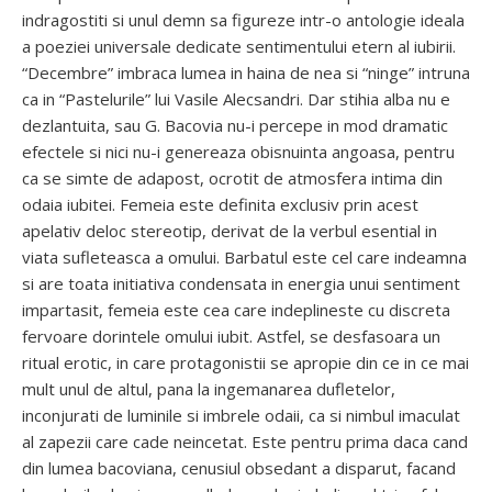
indragostiti si unul demn sa figureze intr-o antologie ideala
a poeziei universale dedicate sentimentului etern al iubirii.
“Decembre” imbraca lumea in haina de nea si “ninge” intruna
ca in “Pastelurile” lui Vasile Alecsandri. Dar stihia alba nu e
dezlantuita, sau G. Bacovia nu-i percepe in mod dramatic
efectele si nici nu-i genereaza obisnuinta angoasa, pentru
ca se simte de adapost, ocrotit de atmosfera intima din
odaia iubitei. Femeia este definita exclusiv prin acest
apelativ deloc stereotip, derivat de la verbul esential in
viata sufleteasca a omului. Barbatul este cel care indeamna
si are toata initiativa condensata in energia unui sentiment
impartasit, femeia este cea care indeplineste cu discreta
fervoare dorintele omului iubit. Astfel, se desfasoara un
ritual erotic, in care protagonistii se apropie din ce in ce mai
mult unul de altul, pana la ingemanarea dufletelor,
inconjurati de luminile si imbrele odaii, ca si nimbul imaculat
al zapezii care cade neincetat. Este pentru prima daca cand
din lumea bacoviana, cenusiul obsedant a disparut, facand