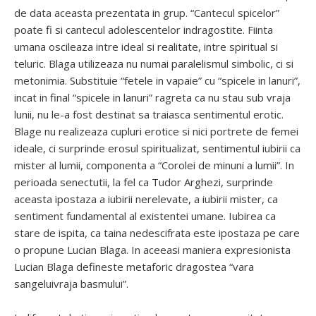
de data aceasta prezentata in grup. “Cantecul spicelor”
poate fi si cantecul adolescentelor indragostite. Fiinta
umana oscileaza intre ideal si realitate, intre spiritual si
teluric. Blaga utilizeaza nu numai paralelismul simbolic, ci si
metonimia. Substituie “fetele in vapaie” cu “spicele in lanuri”,
incat in final “spicele in lanuri” ragreta ca nu stau sub vraja
lunii, nu le-a fost destinat sa traiasca sentimentul erotic.
Blage nu realizeaza cupluri erotice si nici portrete de femei
ideale, ci surprinde erosul spiritualizat, sentimentul iubirii ca
mister al lumii, componenta a “Corolei de minuni a lumii”. In
perioada senectutii, la fel ca Tudor Arghezi, surprinde
aceasta ipostaza a iubirii nerelevate, a iubirii mister, ca
sentiment fundamental al existentei umane. Iubirea ca
stare de ispita, ca taina nedescifrata este ipostaza pe care
o propune Lucian Blaga. In aceeasi maniera expresionista
Lucian Blaga defineste metaforic dragostea “vara
sangeluivraja basmului”.