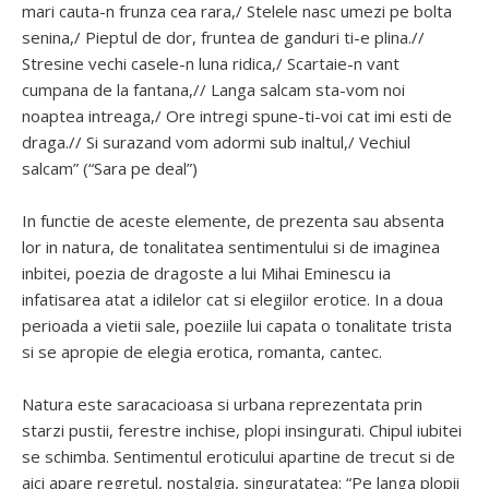
mari cauta-n frunza cea rara,/ Stelele nasc umezi pe bolta
senina,/ Pieptul de dor, fruntea de ganduri ti-e plina.//
Stresine vechi casele-n luna ridica,/ Scartaie-n vant
cumpana de la fantana,// Langa salcam sta-vom noi
noaptea intreaga,/ Ore intregi spune-ti-voi cat imi esti de
draga.// Si surazand vom adormi sub inaltul,/ Vechiul
salcam” (“Sara pe deal”)
In functie de aceste elemente, de prezenta sau absenta
lor in natura, de tonalitatea sentimentului si de imaginea
inbitei, poezia de dragoste a lui Mihai Eminescu ia
infatisarea atat a idilelor cat si elegiilor erotice. In a doua
perioada a vietii sale, poeziile lui capata o tonalitate trista
si se apropie de elegia erotica, romanta, cantec.
Natura este saracacioasa si urbana reprezentata prin
starzi pustii, ferestre inchise, plopi insingurati. Chipul iubitei
se schimba. Sentimentul eroticului apartine de trecut si de
aici apare regretul, nostalgia, singuratatea: “Pe langa plopii