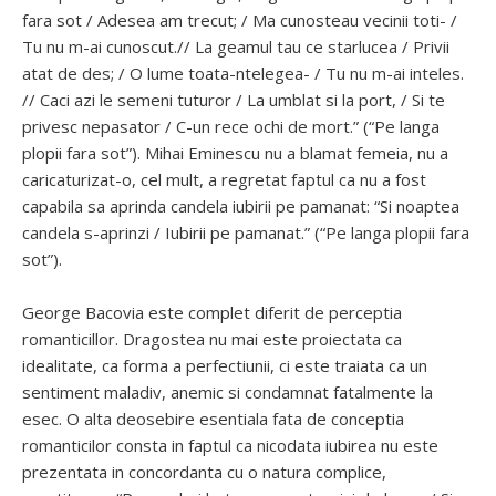
fara sot / Adesea am trecut; / Ma cunosteau vecinii toti- /
Tu nu m-ai cunoscut.// La geamul tau ce starlucea / Privii
atat de des; / O lume toata-ntelegea- / Tu nu m-ai inteles.
// Caci azi le semeni tuturor / La umblat si la port, / Si te
privesc nepasator / C-un rece ochi de mort.” (“Pe langa
plopii fara sot”). Mihai Eminescu nu a blamat femeia, nu a
caricaturizat-o, cel mult, a regretat faptul ca nu a fost
capabila sa aprinda candela iubirii pe pamanat: “Si noaptea
candela s-aprinzi / Iubirii pe pamanat.” (“Pe langa plopii fara
sot”).
George Bacovia este complet diferit de perceptia
romanticillor. Dragostea nu mai este proiectata ca
idealitate, ca forma a perfectiunii, ci este traiata ca un
sentiment maladiv, anemic si condamnat fatalmente la
esec. O alta deosebire esentiala fata de conceptia
romanticilor consta in faptul ca nicodata iubirea nu este
prezentata in concordanta cu o natura complice,