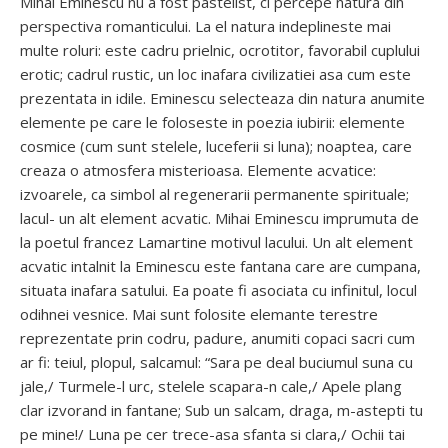
Mihai Eminescu nu a fost pastelist, ci percepe natura din
perspectiva romanticului. La el natura indeplineste mai
multe roluri: este cadru prielnic, ocrotitor, favorabil cuplului
erotic; cadrul rustic, un loc inafara civilizatiei asa cum este
prezentata in idile. Eminescu selecteaza din natura anumite
elemente pe care le foloseste in poezia iubirii: elemente
cosmice (cum sunt stelele, luceferii si luna); noaptea, care
creaza o atmosfera misterioasa. Elemente acvatice:
izvoarele, ca simbol al regenerarii permanente spirituale;
lacul- un alt element acvatic. Mihai Eminescu imprumuta de
la poetul francez Lamartine motivul lacului. Un alt element
acvatic intalnit la Eminescu este fantana care are cumpana,
situata inafara satului. Ea poate fi asociata cu infinitul, locul
odihnei vesnice. Mai sunt folosite elemante terestre
reprezentate prin codru, padure, anumiti copaci sacri cum
ar fi: teiul, plopul, salcamul: “Sara pe deal buciumul suna cu
jale,/ Turmele-l urc, stelele scapara-n cale,/ Apele plang
clar izvorand in fantane; Sub un salcam, draga, m-astepti tu
pe mine!/ Luna pe cer trece-asa sfanta si clara,/ Ochii tai